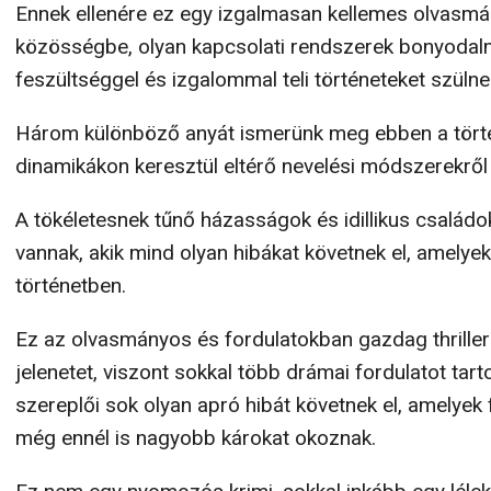
Ennek ellenére ez egy izgalmasan kellemes olvasmán,
közösségbe, olyan kapcsolati rendszerek bonyodalm
feszültséggel és izgalommal teli történeteket szülne
Három különböző anyát ismerünk meg ebben a törté
dinamikákon keresztül eltérő nevelési módszerekről é
A tökéletesnek tűnő házasságok és idillikus családo
vannak, akik mind olyan hibákat követnek el, amelye
történetben.
Ez az olvasmányos és fordulatokban gazdag thrille
jelenetet, viszont sokkal több drámai fordulatot tar
szereplői sok olyan apró hibát követnek el, amelyek 
még ennél is nagyobb károkat okoznak.