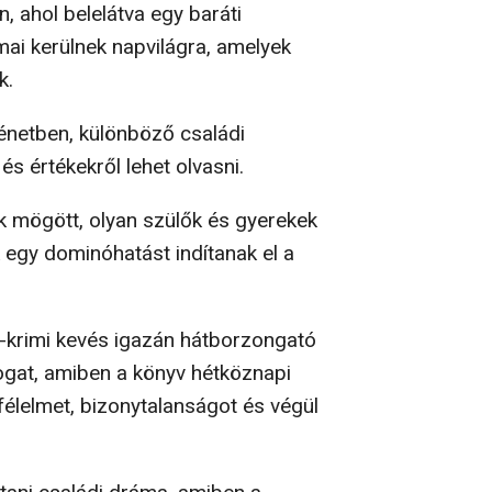
 ahol belelátva egy baráti
ai kerülnek napvilágra, amelyek
k.
netben, különböző családi
s értékekről lehet olvasni.
k mögött, olyan szülők és gyerekek
k egy dominóhatást indítanak el a
r-krimi kevés igazán hátborzongató
togat, amiben a könyv hétköznapi
félelmet, bizonytalanságot és végül