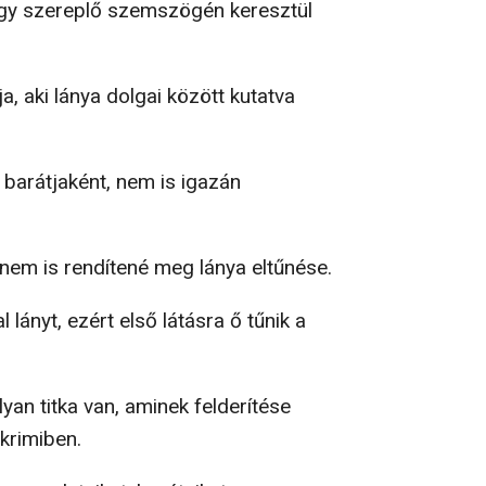
égy szereplő szemszögén keresztül
a, aki lánya dolgai között kutatva
d barátjaként, nem is igazán
nem is rendítené meg lánya eltűnése.
al lányt, ezért első látásra ő tűnik a
yan titka van, aminek felderítése
krimiben.