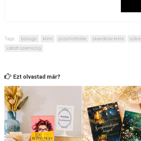
Tags:
bűnügyi
krimi
pszichothriller
skandináv krimi
szilve
váltott szemszög
Ezt olvastad már?