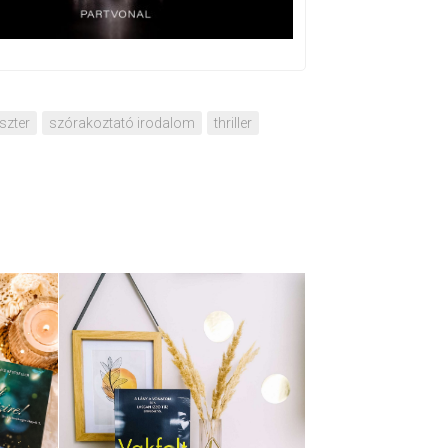
szter
szórakoztató irodalom
thriller