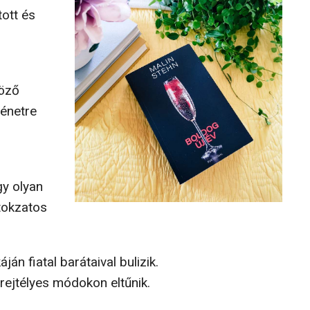
tott és
böző
ténetre
gy olyan
itokzatos
ján fiatal barátaival bulizik.
 rejtélyes módokon eltűnik.