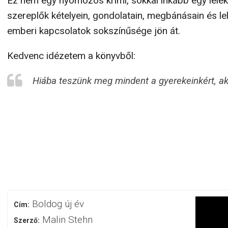
Ez nem egy nyomozós krimi, sokkal inkább egy lélek
szereplők kételyein, gondolatain, megbánásain és lel
emberi kapcsolatok sokszínűsége jön át.
Kedvenc idézetem a könyvből:
Hiába teszünk meg mindent a gyerekeinkért, akko
Boldog új év
Cím:
Malin Stehn
Szerző: