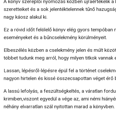
A könyv szereplői nyomozás közben újraértékelik a k
szeretteiket és a sok jelentéktelennek tűnő hazugsá
nagy káosz alakul ki.
Ez a rövid időt felölelő könyv elég gyors tempóban me
eseményeket és a bűncselekmény körülményeit.
Elbeszélés közben a cselekmény jelen és múlt közöt
többet tudunk meg arról, hogy milyen titkok vannak 
Lassan, lépésről-lépésre épül fel a történet cselekmé
nagyon hirtelen és kissé összecsapottan véget érő 
A lassú lefolyás, a feszültségkeltés, a váratlan ford
krimiben,viszont egyedül a vége az, ami némi hiány
néhány elvarratlan szál nyitottan marad a könyvben.