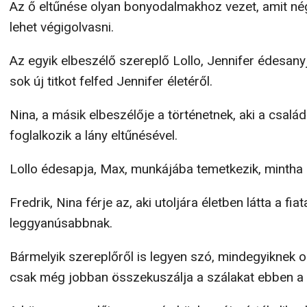
Az ő eltűnése olyan bonyodalmakhoz vezet, amit n
lehet végigolvasni.
Az egyik elbeszélő szereplő Lollo, Jennifer édesanyj
sok új titkot felfed Jennifer életéről.
Nina, a másik elbeszélője a történetnek, aki a csalá
foglalkozik a lány eltűnésével.
Lollo édesapja, Max, munkájába temetkezik, mintha 
Fredrik, Nina férje az, aki utoljára életben látta a fiat
leggyanúsabbnak.
Bármelyik szereplőről is legyen szó, mindegyiknek ol
csak még jobban összekuszálja a szálakat ebben a 