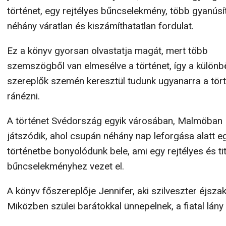
történet, egy rejtélyes bűncselekmény, több gyanúsí
néhány váratlan és kiszámíthatatlan fordulat.
Ez a könyv gyorsan olvastatja magát, mert több
szemszögből van elmesélve a történet, így a külön
szereplők szemén keresztül tudunk ugyanarra a tör
ránézni.
A történet Svédország egyik városában, Malmöban
játszódik, ahol csupán néhány nap leforgása alatt e
történetbe bonyolódunk bele, ami egy rejtélyes és t
bűncselekményhez vezet el.
A könyv főszereplője Jennifer, aki szilveszter éjszaká
Miközben szülei barátokkal ünnepelnek, a fiatal lány