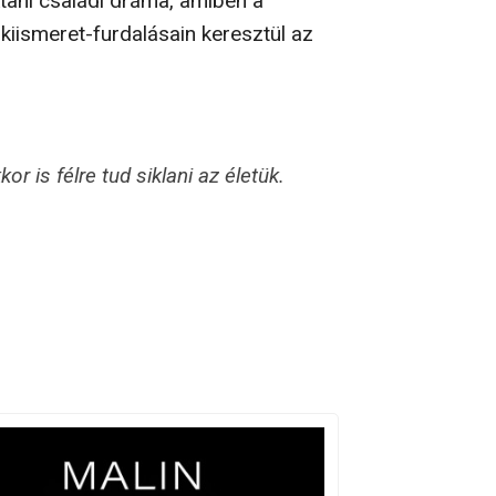
tani családi dráma, amiben a
kiismeret-furdalásain keresztül az
r is félre tud siklani az életük.