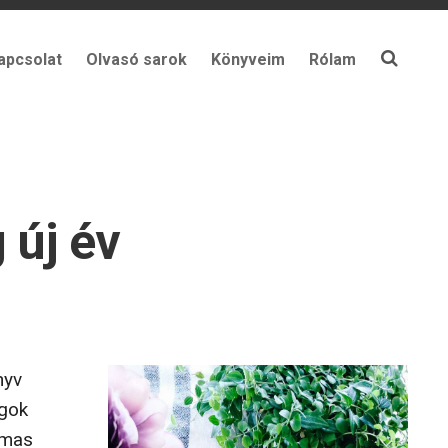
apcsolat
Olvasó sarok
Könyveim
Rólam
 új év
nyv
ágok
lmas