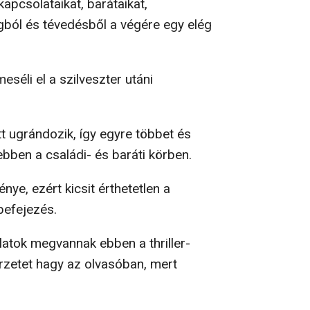
apcsolataikat, barátaikat,
gból és tévedésből a végére egy elég
séli el a szilveszter utáni
t ugrándozik, így egyre többet és
ebben a családi- és baráti körben.
nye, ezért kicsit érthetetlen a
befejezés.
ulatok megvannak ebben a thriller-
érzetet hagy az olvasóban, mert