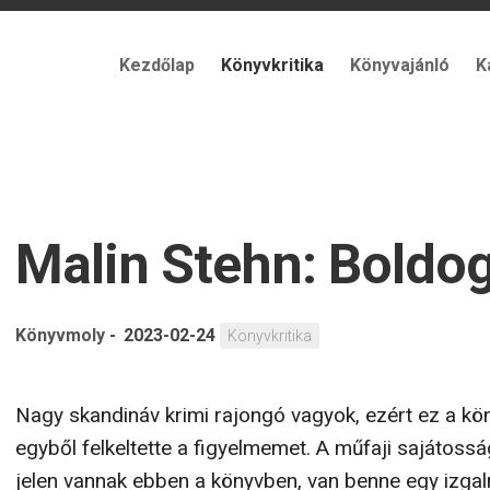
Kezdőlap
Könyvkritika
Könyvajánló
K
Malin Stehn: Boldog
Könyvmoly
-
2023-02-24
Könyvkritika
Nagy skandináv krimi rajongó vagyok, ezért ez a kö
egyből felkeltette a figyelmemet. A műfaji sajátoss
jelen vannak ebben a könyvben, van benne egy izga