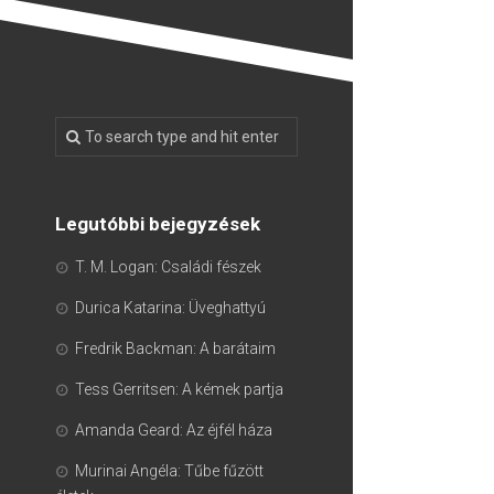
Legutóbbi bejegyzések
T. M. Logan: Családi fészek
Durica Katarina: Üveghattyú
Fredrik Backman: A barátaim
Tess Gerritsen: A kémek partja
Amanda Geard: Az éjfél háza
Murinai Angéla: Tűbe fűzött