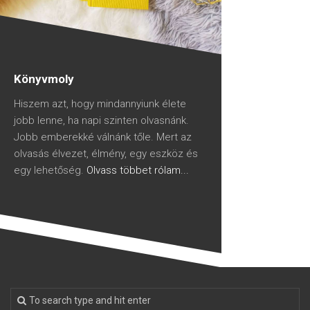
Könyvmoly
Hiszem azt, hogy mindannyiunk élete
jobb lenne, ha napi szinten olvasnánk.
Jobb emberekké válnánk tőle. Mert az
olvasás élvezet, élmény, egy eszköz és
egy lehetőség.
Olvass többet rólam...