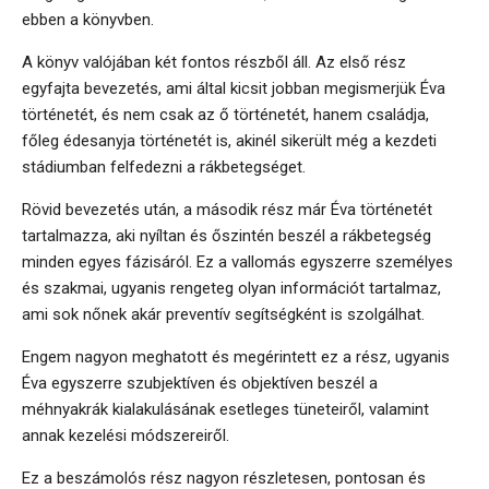
ebben a könyvben.
A könyv valójában két fontos részből áll. Az első rész
egyfajta bevezetés, ami által kicsit jobban megismerjük Éva
történetét, és nem csak az ő történetét, hanem családja,
főleg édesanyja történetét is, akinél sikerült még a kezdeti
stádiumban felfedezni a rákbetegséget.
Rövid bevezetés után, a második rész már Éva történetét
tartalmazza, aki nyíltan és őszintén beszél a rákbetegség
minden egyes fázisáról. Ez a vallomás egyszerre személyes
és szakmai, ugyanis rengeteg olyan információt tartalmaz,
ami sok nőnek akár preventív segítségként is szolgálhat.
Engem nagyon meghatott és megérintett ez a rész, ugyanis
Éva egyszerre szubjektíven és objektíven beszél a
méhnyakrák kialakulásának esetleges tüneteiről, valamint
annak kezelési módszereiről.
Ez a beszámolós rész nagyon részletesen, pontosan és