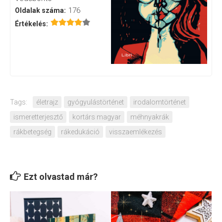
176
Oldalak száma:
Értékelés:
Tags:
életrajz
gyógyulástörténet
irodalomtörténet
ismeretterjesztő
kortárs magyar
méhnyakrák
rákbetegség
rákedukáció
visszaemlékezés
Ezt olvastad már?