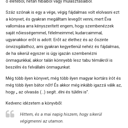
ő életéből, netán hibáiból vagy mulasztásaiból.
Száz szónak is egy a vége, végig fájdalmas volt elolvasni ezt
a könyvet, és gyakran megálltam levegőt venni, mert Éva
vallomása arra kényszerített engem, hogy szembenézzek
saját nőiességemmel, félelmeimmel, kudarcaimmal,
ugyanakkor erőt is adott. Erőt az élethez és az őszinte
önvizsgálathoz, ami gyakran kegyetlenül nehéz és fájdalmas,
de ha sikerül egyszer is úgy igazán szembenézni
önmagunkkal, akkor talán könnyebb lesz tabu témákról is
beszélni és felvállalni önmagunkat.
Még több ilyen könyvet, még több ilyen magyar kortárs írót és
még több ilyen bátor nőt! És akkor még inkább igazzá válik az,
hogy „ az olvasás (…) segít…élni és túlélni is”.
Kedvenc idézetem a könyvből:
Hittem, és a mai napig hiszem, hogy sikerül
végigmenni az utamon.