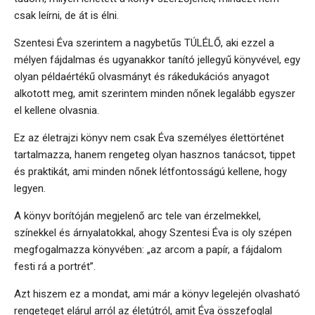
csak leírni, de át is élni.
Szentesi Éva szerintem a nagybetűs TÚLÉLŐ, aki ezzel a
mélyen fájdalmas és ugyanakkor tanító jellegyű könyvével, egy
olyan példaértékű olvasmányt és rákedukációs anyagot
alkotott meg, amit szerintem minden nőnek legalább egyszer
el kellene olvasnia.
Ez az életrajzi könyv nem csak Éva személyes élettörténet
tartalmazza, hanem rengeteg olyan hasznos tanácsot, tippet
és praktikát, ami minden nőnek létfontosságú kellene, hogy
legyen.
A könyv borítóján megjelenő arc tele van érzelmekkel,
színekkel és árnyalatokkal, ahogy Szentesi Éva is oly szépen
megfogalmazza könyvében: „az arcom a papír, a fájdalom
festi rá a portrét”.
Azt hiszem ez a mondat, ami már a könyv legelején olvasható
rengeteget elárul arról az életútról, amit Éva összefoglal