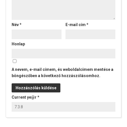
Név
*
E-mail cím
*
Honlap
A nevem, e-mail címem, és weboldalcímem mentése a
böngészőben a következő hozzászólásomhoz.
Current ye@r
*