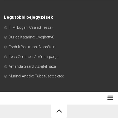
Legutóbbi bejegyzések
T. M. Logan: Családi fészek
Durica Katarina: Üveghattyú
Fredrik Backman: A barátaim
Tess Gerritsen: A kémek partja
Amanda Geard: Az éjfél háza
Murinai Angéla: Tűbe fűzött életek
Adatkezelési tájékoztató