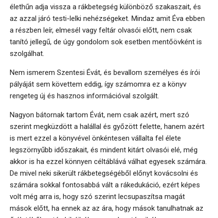
élethűn adja vissza a rákbetegség különböző szakaszait, és
az azzal járó testi-lelki nehézségeket. Mindaz amit Éva ebben
a részben leír, elmesél vagy feltár olvasói előtt, nem csak
tanító jellegű, de úgy gondolom sok esetben mentőövként is
szolgálhat.
Nem ismerem Szentesi Évát, és bevallom személyes és írói
pályáját sem követtem eddig, így számomra ez a könyv
rengeteg új és hasznos információval szolgált.
Nagyon bátornak tartom Évát, nem csak azért, mert szó
szerint megküzdött a halállal és győzött felette, hanem azért
is mert ezzel a könyvével önkéntesen vállalta fel élete
legszörnyűbb időszakait, és mindent kitárt olvasói elé, még
akkor is ha ezzel könnyen céltáblává válhat egyesek számára.
De mivel neki sikerült rákbetegségéből előnyt kovácsolni és
számára sokkal fontosabbá vált a rákedukáció, ezért képes
volt még arra is, hogy szó szerint lecsupaszítsa magát
mások előtt, ha ennek az az ára, hogy mások tanulhatnak az