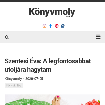
Kezdőlap
Könyvkritika
Szentesi Éva: A legfontosabbat
Könyvajánló
utoljára hagytam
Kapcsolat
Könyvmoly
-
2020-07-05
Olvasó sarok
Könyvkritika
Könyveim
Rólam