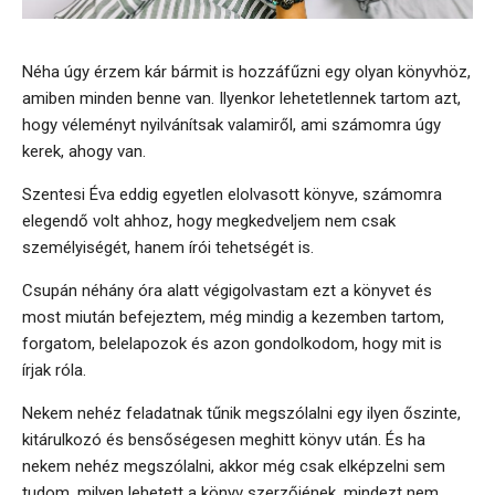
Néha úgy érzem kár bármit is hozzáfűzni egy olyan könyvhöz,
amiben minden benne van. Ilyenkor lehetetlennek tartom azt,
hogy véleményt nyilvánítsak valamiről, ami számomra úgy
kerek, ahogy van.
Szentesi Éva eddig egyetlen elolvasott könyve, számomra
elegendő volt ahhoz, hogy megkedveljem nem csak
személyiségét, hanem írói tehetségét is.
Csupán néhány óra alatt végigolvastam ezt a könyvet és
most miután befejeztem, még mindig a kezemben tartom,
forgatom, belelapozok és azon gondolkodom, hogy mit is
írjak róla.
Nekem nehéz feladatnak tűnik megszólalni egy ilyen őszinte,
kitárulkozó és bensőségesen meghitt könyv után. És ha
nekem nehéz megszólalni, akkor még csak elképzelni sem
tudom, milyen lehetett a könyv szerzőjének, mindezt nem