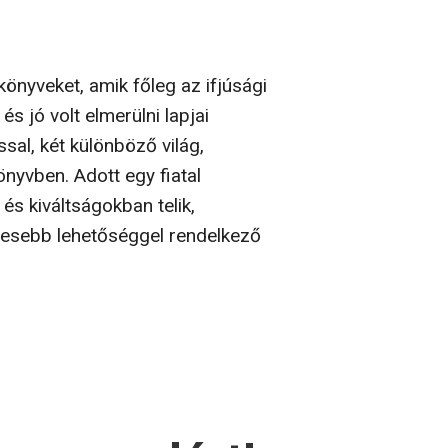
önyveket, amik főleg az ifjúsági
s jó volt elmerülni lapjai
ssal, két különböző világ,
önyvben. Adott egy fiatal
s kiváltságokban telik,
vesebb lehetőséggel rendelkező