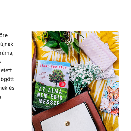
őre
újnak
dráma,
s
etett
mögött
lmek és
m