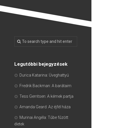
Legutóbbi bejegyzések
Durica Katarina: Üveghattyú
Fredrik Backman: A barátaim
Tess Gerritsen: A kémek partja
Amanda Geard: Az éjfél háza
Murinai Angéla: Tűbe fűzött
életek