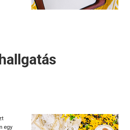
hallgatás
zt
m egy