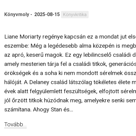
Könyvmoly
-
2025-08-15
Könyvkritika
Liane Moriarty regénye kapcsán ez a mondat jut els
eszembe: Még a legédesebb alma közepén is megb
az apró, keserű magok. Ez egy lebilincselő családi 
amely mesterien tárja fel a családi titkok, generáció
örökségek és a soha ki nem mondott sérelmek össz
hálóját. A Delaney család látszólag tökéletes élete 
évek alatt felgyülemlett feszültségek, elfojtott sére
jól őrzött titkok húzódnak meg, amelyekre senki se
számítana. Ahogy Stan és...
Tovább...