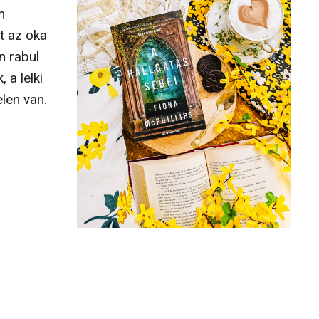
n
t az oka
n rabul
 a lelki
elen van.