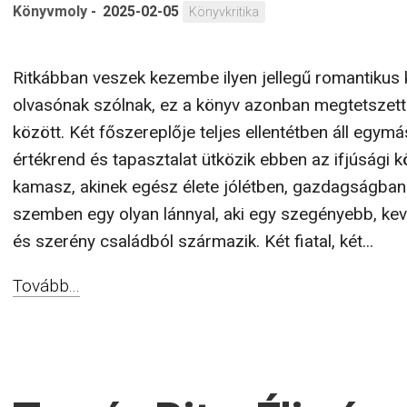
Könyvmoly
-
2025-02-05
Könyvkritika
Ritkábban veszek kezembe ilyen jellegű romantikus k
olvasónak szólnak, ez a könyv azonban megtetszett é
között. Két főszereplője teljes ellentétben áll egymá
értékrend és tapasztalat ütközik ebben az ifjúsági k
kamasz, akinek egész élete jólétben, gazdagságban é
szemben egy olyan lánnyal, aki egy szegényebb, ke
és szerény családból származik. Két fiatal, két...
Tovább...