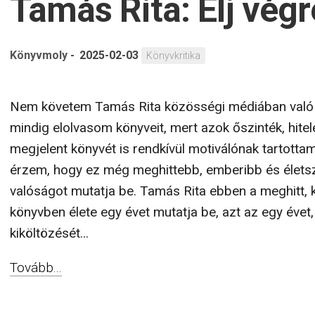
Tamás Rita: Élj vég
Könyvmoly
-
2025-02-03
Könyvkritika
Nem követem Tamás Rita közösségi médiában való m
mindig elolvasom könyveit, mert azok őszinték, hite
megjelent könyvét is rendkívül motiválónak tartottam
érzem, hogy ez még meghittebb, emberibb és élets
valóságot mutatja be. Tamás Rita ebben a meghitt, ki
könyvben élete egy évet mutatja be, azt az egy évet
kiköltözését...
Tovább...