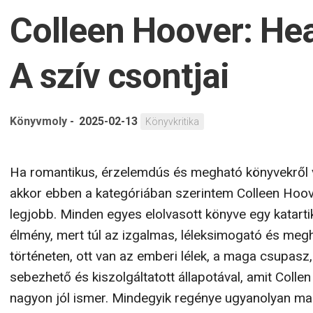
Colleen Hoover: He
A szív csontjai
Könyvmoly
-
2025-02-13
Könyvkritika
Ha romantikus, érzelemdús és megható könyvekről 
akkor ebben a kategóriában szerintem Colleen Hoov
legjobb. Minden egyes elolvasott könyve egy katarti
élmény, mert túl az izgalmas, léleksimogató és meg
történeten, ott van az emberi lélek, a maga csupasz,
sebezhető és kiszolgáltatott állapotával, amit Colle
nagyon jól ismer. Mindegyik regénye ugyanolyan m