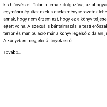
kis hiányérzet. Talán a téma kidolgozása, az ahogya
egymásra épültek ezek a cselekménysorozatok lehe
annak, hogy nem érzem azt, hogy ez a könyv teljese
ejtett volna. A szexuális bántalmazás, a testi erőszak,
terror és manipuláció már a könyv legelső oldalain j
A könyvben megjelenő lányok erről...
Tovább...