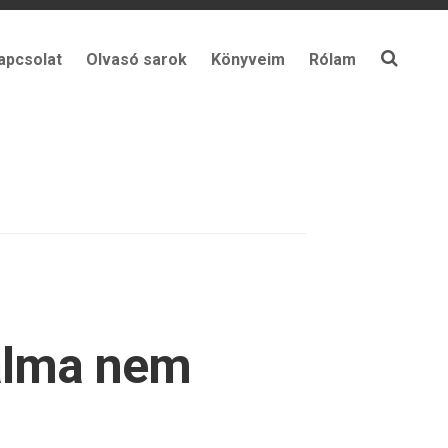
apcsolat
Olvasó sarok
Könyveim
Rólam
 alma nem