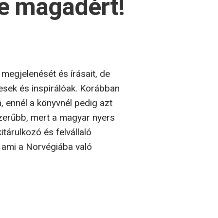
re magadért!
egjelenését és írásait, de
lesek és inspirálóak. Korábban
, ennél a könyvnél pedig azt
zerűbb, mert a magyar nyers
tárulkozó és felvállaló
, ami a Norvégiába való