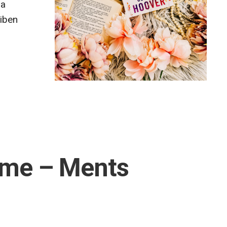
 a
miben
 me – Ments