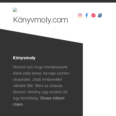
Könyvmoly
Hiszem azt, hogy mindannyiunk
élete jobb lenne, ha napi szinten
olvasnánk. Jobb emberekké
válnánk tőle. Mert az olvasás
élvezet, élmény, egy eszköz és
egy lehetőség.
Olvass többet
rólam...