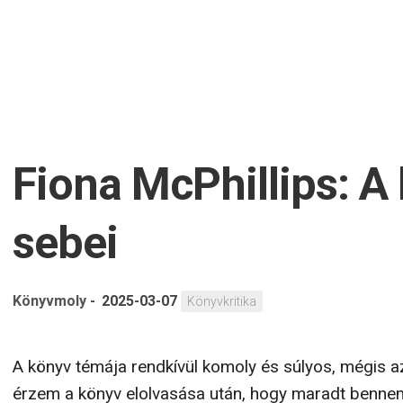
Fiona McPhillips: A 
sebei
Könyvmoly
-
2025-03-07
Könyvkritika
A könyv témája rendkívül komoly és súlyos, mégis a
érzem a könyv elolvasása után, hogy maradt benne