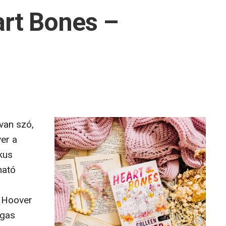
art Bones –
van szó,
er a
kus
ható
n Hoover
agas