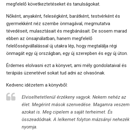
megfelelő következtetéseket és tanulságokat.
Nőként, anyaként, feleségként, barátként, testvérként és
gyermekként néz szembe önmagával, megmutatva
tévedéseit, mulasztásait és megbánásait. De sosem marad
ebben az önsajnálatban, hanem megfelelő
felelősségvállalással új utakra lép, hogy megtalálja régi
önmagát egy új országban, egy új szerepben és egy új úton.
Érdemes elolvasni ezt a könyvet, ami mély gondolataival és
terápiás üzenetével sokat tud adni az olvasónak.
Kedvenc idézetem a könyvből:
Elviselhetetlenül érzékeny vagyok. Nekem nehéz az
élet. Megérint mások szenvedése. Magamra veszem
azokat is. Meg cipelem a saját terheimet. És
összeadódnak. A lelkemet folyton mázsányi nehezék
nyomja.