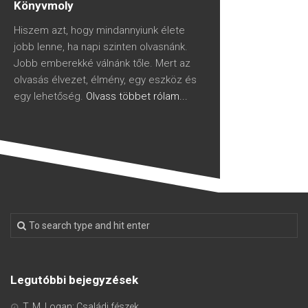
Könyvmoly
Hiszem azt, hogy mindannyiunk élete
jobb lenne, ha napi szinten olvasnánk.
Jobb emberekké válnánk tőle. Mert az
olvasás élvezet, élmény, egy eszköz és
egy lehetőség.
Olvass többet rólam...
Legutóbbi bejegyzések
T. M. Logan: Családi fészek