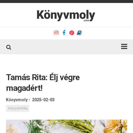
Kezdőlap
Könyvkritika
Tamás Rita: Élj végre
Könyvajánló
magadért!
Kapcsolat
Könyvmoly
-
2025-02-03
Olvasó sarok
Könyvkritika
Könyveim
Rólam