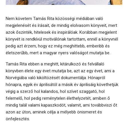
Nem követem Tamás Rita közösségi médiában való
megjelenését és írásait, de mindig elolvasom könyveit, mert
azok őszinték, hitelesek és inspirálóak. Korábban megjelent
könyvét is rendkívül motiválónak tartottam, ennél a könyvnél
pedig azt érzem, hogy ez még meghittebb, emberibb és
életszerűbb, mert a magyar nyers valóságot mutatja be.
Tamás Rita ebben a meghitt, kitárulkozó és felvállaló
könyvben élete egy évet mutatja be, azt az egy évet, ami a
Norvégiába való kiköltözését dokumentálja. Hónapról
hónapra, egyik év áprilisától a másik év áprilisáig követhetjük
végig a szerző hol kalandos, hol szívet szaggató, hol
felemelő, hol pedig reménytelen élethelyzetét, amiben ő
mindig talál valami kapaszkodót, valamit, ami továbbviszi őt
azon az úton, aminek célja a mélyebb önismeret és
önfejlesztés.