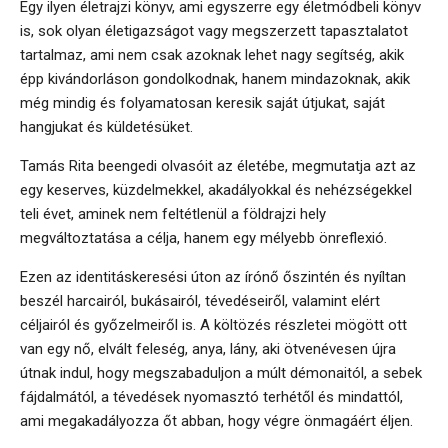
Egy ilyen életrajzi könyv, ami egyszerre egy életmódbeli könyv
is, sok olyan életigazságot vagy megszerzett tapasztalatot
tartalmaz, ami nem csak azoknak lehet nagy segítség, akik
épp kivándorláson gondolkodnak, hanem mindazoknak, akik
még mindig és folyamatosan keresik saját útjukat, saját
hangjukat és küldetésüket.
Tamás Rita beengedi olvasóit az életébe, megmutatja azt az
egy keserves, küzdelmekkel, akadályokkal és nehézségekkel
teli évet, aminek nem feltétlenül a földrajzi hely
megváltoztatása a célja, hanem egy mélyebb önreflexió.
Ezen az identitáskeresési úton az írónő őszintén és nyíltan
beszél harcairól, bukásairól, tévedéseiről, valamint elért
céljairól és győzelmeiről is. A költözés részletei mögött ott
van egy nő, elvált feleség, anya, lány, aki ötvenévesen újra
útnak indul, hogy megszabaduljon a múlt démonaitól, a sebek
fájdalmától, a tévedések nyomasztó terhétől és mindattól,
ami megakadályozza őt abban, hogy végre önmagáért éljen.