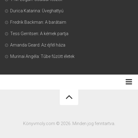
Durica Katarina: Üveghattyú
Fredrik Backman: A barátaim
Tess Gerritsen: A kémek partja
Amanda Geard: Az éjfél háza
Murinai Angéla: Tűbe fűzött életek
Adatkezelési tájékoztató
Könyvmoly.com © 2026. Minden jog fenntartva.