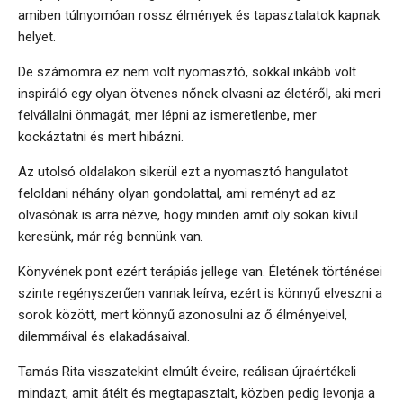
amiben túlnyomóan rossz élmények és tapasztalatok kapnak
helyet.
De számomra ez nem volt nyomasztó, sokkal inkább volt
inspiráló egy olyan ötvenes nőnek olvasni az életéről, aki meri
felvállalni önmagát, mer lépni az ismeretlenbe, mer
kockáztatni és mert hibázni.
Az utolsó oldalakon sikerül ezt a nyomasztó hangulatot
feloldani néhány olyan gondolattal, ami reményt ad az
olvasónak is arra nézve, hogy minden amit oly sokan kívül
keresünk, már rég bennünk van.
Könyvének pont ezért terápiás jellege van. Életének történései
szinte regényszerűen vannak leírva, ezért is könnyű elveszni a
sorok között, mert könnyű azonosulni az ő élményeivel,
dilemmáival és elakadásaival.
Tamás Rita visszatekint elmúlt éveire, reálisan újraértékeli
mindazt, amit átélt és megtapasztalt, közben pedig levonja a