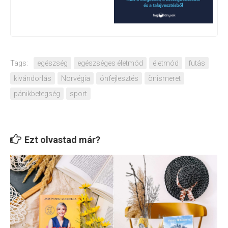
Tags:
egészség
egészséges életmód
életmód
futás
kivándorlás
Norvégia
önfejlesztés
önismeret
pánikbetegség
sport
Ezt olvastad már?