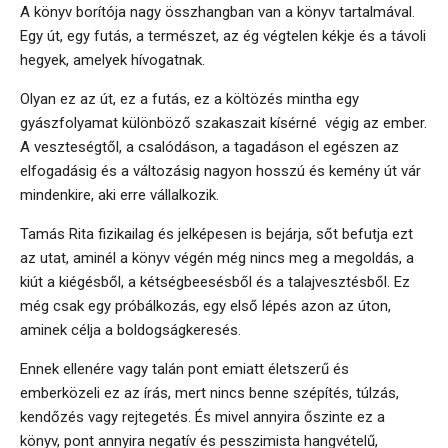
A könyv borítója nagy összhangban van a könyv tartalmával.
Egy út, egy futás, a természet, az ég végtelen kékje és a távoli
hegyek, amelyek hívogatnak.
Olyan ez az út, ez a futás, ez a költözés mintha egy
gyászfolyamat különböző szakaszait kísérné végig az ember.
A veszteségtől, a csalódáson, a tagadáson el egészen az
elfogadásig és a változásig nagyon hosszú és kemény út vár
mindenkire, aki erre vállalkozik.
Tamás Rita fizikailag és jelképesen is bejárja, sőt befutja ezt
az utat, aminél a könyv végén még nincs meg a megoldás, a
kiút a kiégésből, a kétségbeesésből és a talajvesztésből. Ez
még csak egy próbálkozás, egy első lépés azon az úton,
aminek célja a boldogságkeresés.
Ennek ellenére vagy talán pont emiatt életszerű és
emberközeli ez az írás, mert nincs benne szépítés, túlzás,
kendőzés vagy rejtegetés. És mivel annyira őszinte ez a
könyv, pont annyira negatív és pesszimista hangvételű,