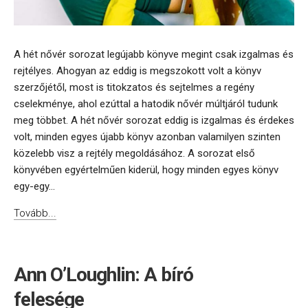
A hét nővér sorozat legújabb könyve megint csak izgalmas és
rejtélyes. Ahogyan az eddig is megszokott volt a könyv
szerzőjétől, most is titokzatos és sejtelmes a regény
cselekménye, ahol ezúttal a hatodik nővér múltjáról tudunk
meg többet. A hét nővér sorozat eddig is izgalmas és érdekes
volt, minden egyes újabb könyv azonban valamilyen szinten
közelebb visz a rejtély megoldásához. A sorozat első
könyvében egyértelműen kiderül, hogy minden egyes könyv
egy-egy...
Tovább...
Ann O’Loughlin: A bíró
felesége