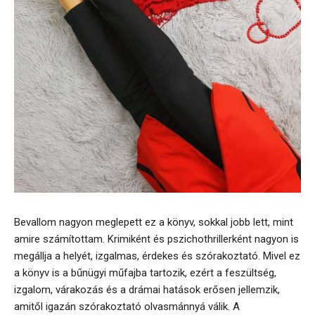
Bevallom nagyon meglepett ez a könyv, sokkal jobb lett, mint
amire számítottam. Krimiként és pszichothrillerként nagyon is
megállja a helyét, izgalmas, érdekes és szórakoztató. Mivel ez
a könyv is a bűnügyi műfajba tartozik, ezért a feszültség,
izgalom, várakozás és a drámai hatások erősen jellemzik,
amitől igazán szórakoztató olvasmánnyá válik. A