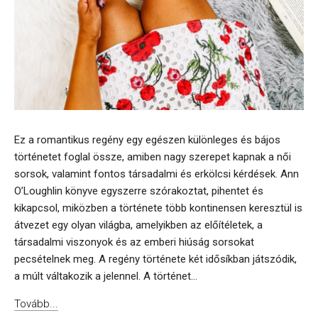
Ez a romantikus regény egy egészen különleges és bájos
történetet foglal össze, amiben nagy szerepet kapnak a női
sorsok, valamint fontos társadalmi és erkölcsi kérdések. Ann
O’Loughlin könyve egyszerre szórakoztat, pihentet és
kikapcsol, miközben a története több kontinensen keresztül is
átvezet egy olyan világba, amelyikben az előítéletek, a
társadalmi viszonyok és az emberi hiúság sorsokat
pecsételnek meg. A regény története két idősíkban játszódik,
a múlt váltakozik a jelennel. A történet...
Tovább...