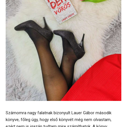
Számomra nagy falatnak bizonyult Lauer Gábor második
könyve, főleg úgy, hogy első könyvét még nem olvastam,
ezért nem is igazán tudtam mire számíthatok. A könyv