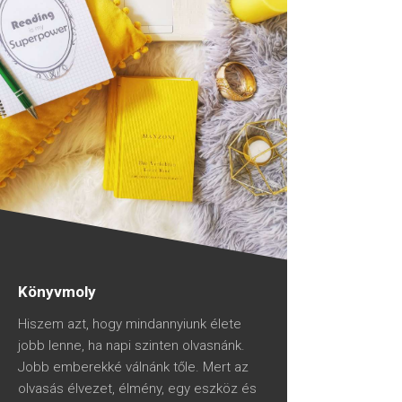
Könyvmoly
Hiszem azt, hogy mindannyiunk élete
jobb lenne, ha napi szinten olvasnánk.
Jobb emberekké válnánk tőle. Mert az
olvasás élvezet, élmény, egy eszköz és