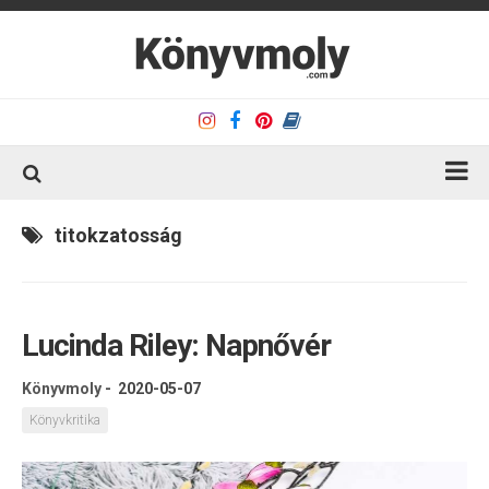
Kezdőlap
titokzatosság
Könyvkritika
Könyvajánló
Lucinda Riley: Napnővér
Kapcsolat
Olvasó sarok
Könyvmoly
-
2020-05-07
Könyveim
Könyvkritika
Rólam