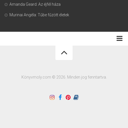
Amanda Geard: Az éjfél háza
Murinai Angéla: Tűbe fűzött életek
Adatkezelési tájékoztató
Könyvmoly.com © 2026. Minden jog fenntartva.