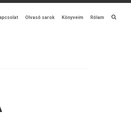
apcsolat
Olvasó sarok
Könyveim
Rólam
A