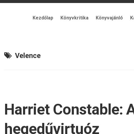
Kezdőlap
Könyvkritika
Könyvajánló
K
Velence
Harriet Constable: 
hegedűvirtuóz