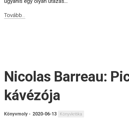
ugyanis egy olyan utazás...
Tovább...
Nicolas Barreau: Pi
kávézója
Könyvmoly
-
2020-06-13
Könyvkritika