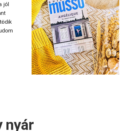
 jól
ant
tödik
 tudom
y nyár