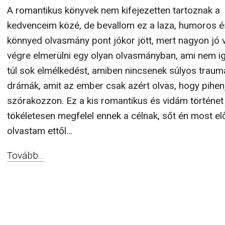
A romantikus könyvek nem kifejezetten tartoznak a
kedvenceim közé, de bevallom ez a laza, humoros é
könnyed olvasmány pont jókor jött, mert nagyon jó v
végre elmerülni egy olyan olvasmányban, ami nem i
túl sok elmélkedést, amiben nincsenek súlyos traum
drámák, amit az ember csak azért olvas, hogy pihen
szórakozzon. Ez a kis romantikus és vidám történet
tökéletesen megfelel ennek a célnak, sőt én most e
olvastam ettől...
Tovább...