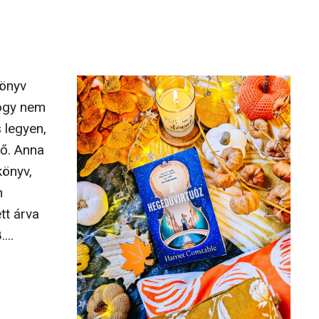
könyv
hogy nem
 legyen,
rő. Anna
könyv,
n
tt árva
...