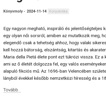
Könyvmoly
-
2024-11-14
Könyvkritika
Egy nagyon megható, inspiráló és jelentőségteljes 
egy olyan női sorsról, amiben az mutatkozik meg, 
elegendő csak a tehetség ahhoz, hogy valaki sikeres
kell hozzá bátorság, elszántság, kitartás és akarate
Maria della Pietá élete pont ezt tükrözi vissza. Ez a 
ami az ő életét dolgozza fel, egy valós eseményeke
alapuló fikciós mű. Az 1696-ban Velencében születe
lányból évekkel később nemzetközi híresség és a 18.
Tovább...