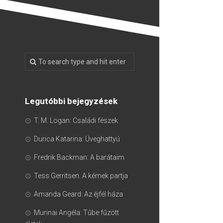
Legutóbbi bejegyzések
T. M. Logan: Családi fészek
Durica Katarina: Üveghattyú
Fredrik Backman: A barátaim
Tess Gerritsen: A kémek partja
Amanda Geard: Az éjfél háza
Murinai Angéla: Tűbe fűzött