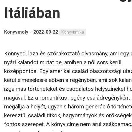
Itáliában
Könyvmoly
-
2022-09-22
Könyvkritika
Könnyed, laza és szórakoztató olvasmány, ami egy 
nyári kalandot mutat be, amiben a női sors kerül
középpontba. Egy amerikai család olaszországi uta
kerül elmesélésre ebben a regényben, ami sok kalan
izgalmas történeteket és csodálatos helyszíneket h
magával. Ez a romantikus regény családregényként 
megállja a helyét, ugyanis három generáció történet
keresztül családi titkok, hagyományok és öröksége
fontos szerepet. A könyv címe nem árul zsákbamac