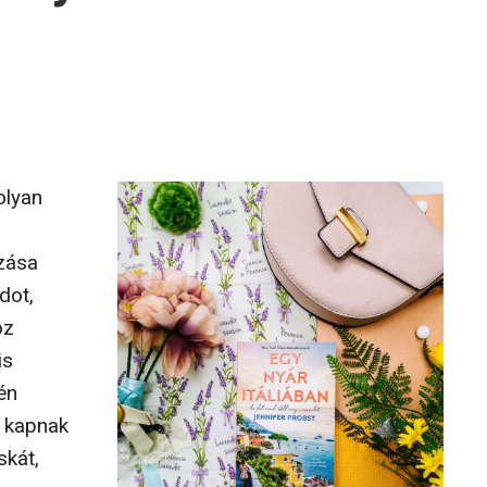
olyan
zása
dot,
oz
is
én
k kapnak
skát,