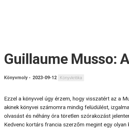
Guillaume Musso: A
Könyvmoly
-
2023-09-12
Könyvkritika
Ezzel a könyvvel úgy érzem, hogy visszatért az a M
akinek könyvei számomra mindig felüdülést, izgalm
olvasást és néhány óra töretlen szórakozást jelente
Kedvenc kortárs francia szerzőm megint egy olyan 