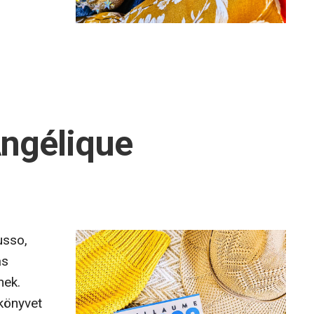
ngélique
usso,
as
nek.
könyvet