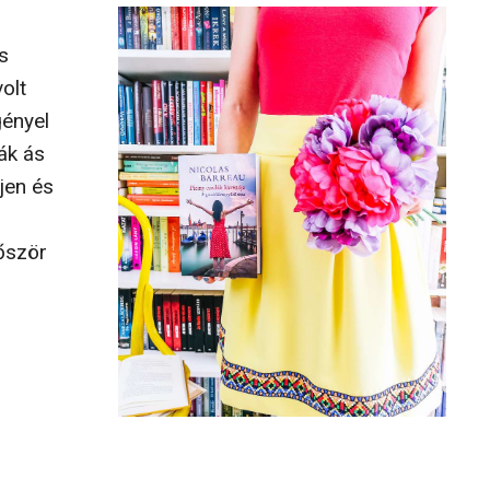
s
olt
gényel
ák ás
jen és
lőször