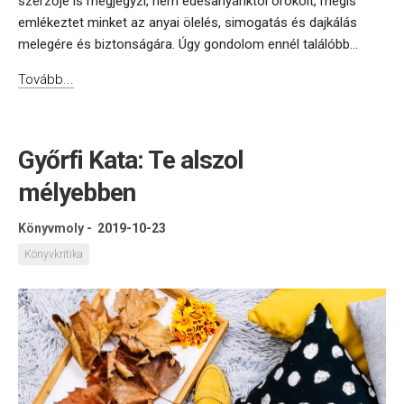
szerzője is megjegyzi, nem édesanyánktól örökölt, mégis
emlékeztet minket az anyai ölelés, simogatás és dajkálás
melegére és biztonságára. Úgy gondolom ennél találóbb...
Tovább...
Győrfi Kata: Te alszol
mélyebben
Könyvmoly
-
2019-10-23
Könyvkritika