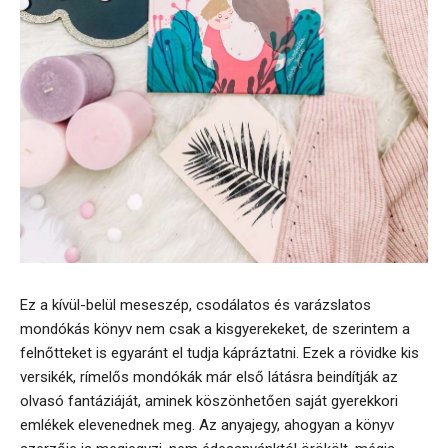
Ez a kívül-belül meseszép, csodálatos és varázslatos
mondókás könyv nem csak a kisgyerekeket, de szerintem a
felnőtteket is egyaránt el tudja kápráztatni. Ezek a rövidke kis
versikék, rímelős mondókák már első látásra beindítják az
olvasó fantáziáját, aminek köszönhetően saját gyerekkori
emlékek elevenednek meg. Az anyajegy, ahogyan a könyv