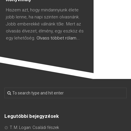
Hiszem azt, hogy mindannyiunk élete
jobb lenne, ha napi szinten olvasnánk.
Jobb emberekké válnánk tőle. Mert az
olvasás élvezet, élmény, egy eszköz és
egy lehetőség.
Olvass többet rólam...
Legutóbbi bejegyzések
T. M. Logan: Családi fészek