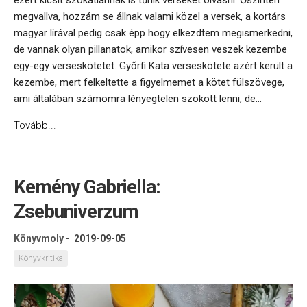
ezért kicsit szokatlannak is tűnik verseket olvasni. Őszintén
megvallva, hozzám se állnak valami közel a versek, a kortárs
magyar lírával pedig csak épp hogy elkezdtem megismerkedni,
de vannak olyan pillanatok, amikor szívesen veszek kezembe
egy-egy verseskötetet. Győrfi Kata verseskötete azért került a
kezembe, mert felkeltette a figyelmemet a kötet fülszövege,
ami általában számomra lényegtelen szokott lenni, de...
Tovább...
Kemény Gabriella:
Zsebuniverzum
Könyvmoly
-
2019-09-05
Könyvkritika