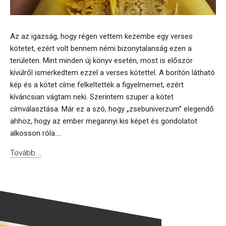
Az az igazság, hogy régen vettem kezembe egy verses
kötetet, ezért volt bennem némi bizonytalanság ezen a
területen. Mint minden új könyv esetén, most is először
kívülről ismerkedtem ezzel a verses kötettel. A borítón látható
kép és a kötet címe felkeltették a figyelmemet, ezért
kíváncsian vágtam neki. Szerintem szuper a kötet
címválasztása. Már ez a szó, hogy „zsebuniverzum” elegendő
ahhoz, hogy az ember megannyi kis képet és gondolatot
alkosson róla....
Tovább...