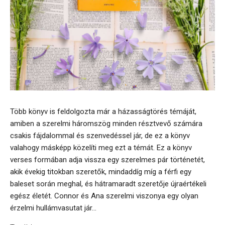
Több könyv is feldolgozta már a házasságtörés témáját,
amiben a szerelmi háromszög minden résztvevő számára
csakis fájdalommal és szenvedéssel jár, de ez a könyv
valahogy másképp közelíti meg ezt a témát. Ez a könyv
verses formában adja vissza egy szerelmes pár történetét,
akik évekig titokban szeretők, mindaddíg míg a férfi egy
baleset során meghal, és hátramaradt szeretője újraértékeli
egész életét. Connor és Ana szerelmi viszonya egy olyan
érzelmi hullámvasutat jár...