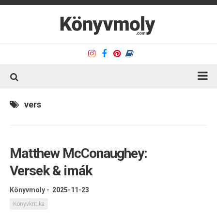
Kezdőlap
vers
Könyvkritika
Könyvajánló
Matthew McConaughey:
Kapcsolat
Versek & imák
Olvasó sarok
Könyveim
Könyvmoly
-
2025-11-23
Rólam
Könyvkritika