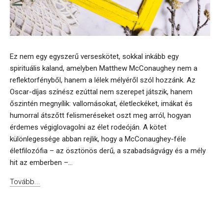
Ez nem egy egyszerű verseskötet, sokkal inkább egy
spirituális kaland, amelyben Matthew McConaughey nem a
reflektorfényből, hanem a lélek mélyéről szól hozzánk. Az
Oscar-díjas színész ezúttal nem szerepet játszik, hanem
őszintén megnyílik: vallomásokat, életleckéket, imákat és
humorral átszőtt felismeréseket oszt meg arról, hogyan
érdemes végiglovagolni az élet rodeóján. A kötet
különlegessége abban rejlik, hogy a McConaughey-féle
életfilozófia – az ösztönös derű, a szabadságvágy és a mély
hit az emberben –...
Tovább...