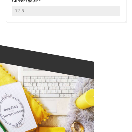
Current ye@r
*