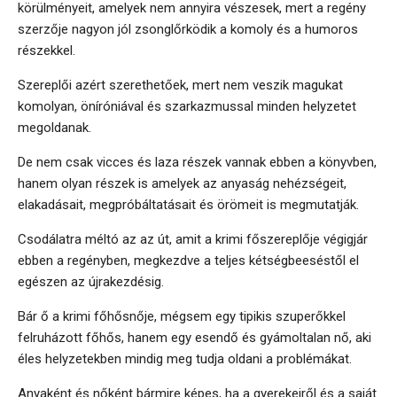
körülményeit, amelyek nem annyira vészesek, mert a regény
szerzője nagyon jól zsonglőrködik a komoly és a humoros
részekkel.
Szereplői azért szerethetőek, mert nem veszik magukat
komolyan, öníróniával és szarkazmussal minden helyzetet
megoldanak.
De nem csak vicces és laza részek vannak ebben a könyvben,
hanem olyan részek is amelyek az anyaság nehézségeit,
elakadásait, megpróbáltatásait és örömeit is megmutatják.
Csodálatra méltó az az út, amit a krimi főszereplője végigjár
ebben a regényben, megkezdve a teljes kétségbeeséstől el
egészen az újrakezdésig.
Bár ő a krimi főhősnője, mégsem egy tipikis szuperőkkel
felruházott főhős, hanem egy esendő és gyámoltalan nő, aki
éles helyzetekben mindig meg tudja oldani a problémákat.
Anyaként és nőként bármire képes, ha a gyerekeiről és a saját