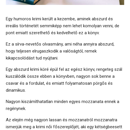
Egy humoros krimi került a kezembe, aminek abszurd és
irreális történetét semmiképp nem lehet komolyan venni, de
pont emiatt szerethető és kedvelhető ez a könyv.
Ez a sírva-nevetős olvasmány, ami néha annyira abszurd,
hogy teljesen elrugaszkodik a valóságtól, remek
kikapcsolódást tud nyújtani.
Egy abszurd krimi köré épül fel az egész könyv, rengeteg szál
kuszálódik össze ebben a könyvben, nagyon sok benne a
csavar és a fordulat, és emiatt folyamatosan pörgős és
dinamikus.
Nagyon kiszámíthatatlan minden egyes mozzanata ennek a
regénynek.
Az elején még nagyon lassan és mozzanatról mozzanatra
ismerjük meg a krimi női főszereplőjét, aki egy kétségbeesett