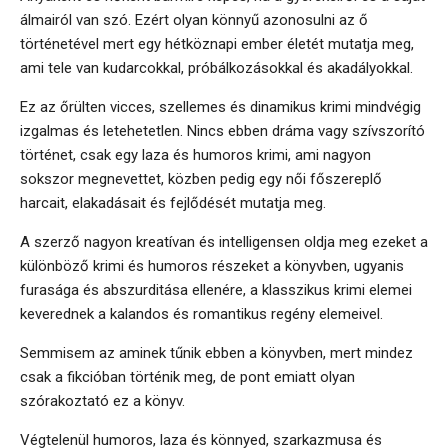
álmairól van szó. Ezért olyan könnyű azonosulni az ő
történetével mert egy hétköznapi ember életét mutatja meg,
ami tele van kudarcokkal, próbálkozásokkal és akadályokkal.
Ez az őrülten vicces, szellemes és dinamikus krimi mindvégig
izgalmas és letehetetlen. Nincs ebben dráma vagy szívszorító
történet, csak egy laza és humoros krimi, ami nagyon
sokszor megnevettet, közben pedig egy női főszereplő
harcait, elakadásait és fejlődését mutatja meg.
A szerző nagyon kreatívan és intelligensen oldja meg ezeket a
különböző krimi és humoros részeket a könyvben, ugyanis
furasága és abszurditása ellenére, a klasszikus krimi elemei
keverednek a kalandos és romantikus regény elemeivel.
Semmisem az aminek tűnik ebben a könyvben, mert mindez
csak a fikcióban történik meg, de pont emiatt olyan
szórakoztató ez a könyv.
Végtelenül humoros, laza és könnyed, szarkazmusa és