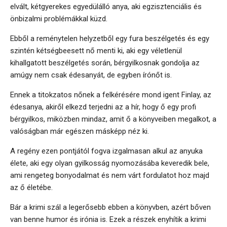
elvált, kétgyerekes egyedülálló anya, aki egzisztenciális és
önbizalmi problémákkal küzd.
Ebből a reménytelen helyzetből egy fura beszélgetés és egy
szintén kétségbeesett nő menti ki, aki egy véletlenül
kihallgatott beszélgetés során, bérgyilkosnak gondolja az
amúgy nem csak édesanyát, de egyben írónőt is.
Ennek a titokzatos nőnek a felkérésére mond igent Finlay, az
édesanya, akiről elkezd terjedni az a hír, hogy ő egy profi
bérgyilkos, miközben mindaz, amit ő a könyveiben megalkot, a
valóságban már egészen másképp néz ki.
A regény ezen pontjától fogva izgalmasan alkul az anyuka
élete, aki egy olyan gyilkosság nyomozásába keveredik bele,
ami rengeteg bonyodalmat és nem várt fordulatot hoz majd
az ő életébe.
Bár a krimi szál a legerősebb ebben a könyvben, azért bőven
van benne humor és irónia is. Ezek a részek enyhítik a krimi