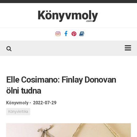
Kezdőlap
Könyvkritika
Elle Cosimano: Finlay Donovan
Könyvajánló
ölni tudna
Kapcsolat
Könyvmoly
-
2022-07-29
Olvasó sarok
Könyvkritika
Könyveim
Rólam