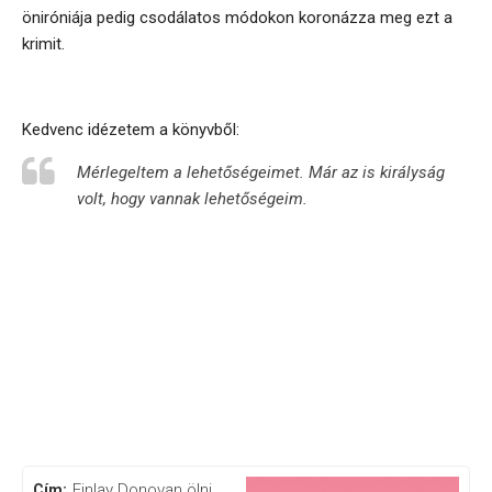
öniróniája pedig csodálatos módokon koronázza meg ezt a
krimit.
Kedvenc idézetem a könyvből:
Mérlegeltem a lehetőségeimet. Már az is királyság
volt, hogy vannak lehetőségeim.
Finlay Donovan ölni
Cím: