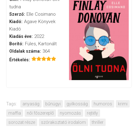
tudna
Elle Cosimano
Szerző:
Agave Könyvek
Kiadó:
Kiadó
2022
Kiadás éve:
Füles, Kartonált
Borító:
364
Oldalak száma:
Értékelés:
Tags:
anyaság
bűnügyi
gyilkosság
humoros
krimi
maffia
női főszereplő
nyomozás
rejtély
sorozat része
szórakoztató irodalom
thriller