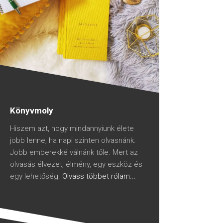
Könyvmoly
Hiszem azt, hogy mindannyiunk élete
jobb lenne, ha napi szinten olvasnánk.
Jobb emberekké válnánk tőle. Mert az
olvasás élvezet, élmény, egy eszköz és
egy lehetőség.
Olvass többet rólam...