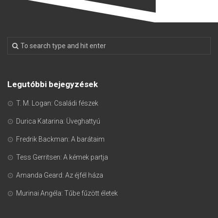
Legutóbbi bejegyzések
T. M. Logan: Családi fészek
Durica Katarina: Üveghattyú
Fredrik Backman: A barátaim
Tess Gerritsen: A kémek partja
Amanda Geard: Az éjfél háza
Murinai Angéla: Tűbe fűzött életek