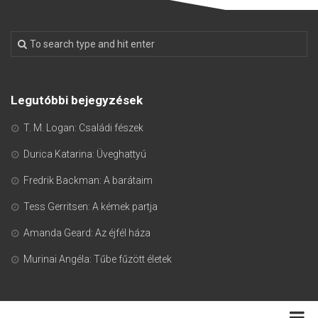
Legutóbbi bejegyzések
T. M. Logan: Családi fészek
Durica Katarina: Üveghattyú
Fredrik Backman: A barátaim
Tess Gerritsen: A kémek partja
Amanda Geard: Az éjfél háza
Murinai Angéla: Tűbe fűzött életek