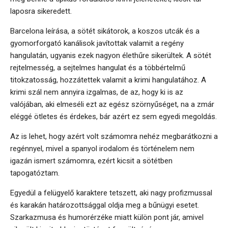
laposra sikeredett.
Barcelona leírása, a sötét sikátorok, a koszos utcák és a
gyomorforgató kanálisok javítottak valamit a regény
hangulatán, ugyanis ezek nagyon élethűre sikerültek. A sötét
rejtelmesség, a sejtelmes hangulat és a többértelmű
titokzatosság, hozzátettek valamit a krimi hangulatához. A
krimi szál nem annyira izgalmas, de az, hogy ki is az
valójában, aki elmeséli ezt az egész szörnyűséget, na a zmár
eléggé ötletes és érdekes, bár azért ez sem egyedi megoldás.
Az is lehet, hogy azért volt számomra nehéz megbarátkozni a
regénnyel, mivel a spanyol irodalom és történelem nem
igazán ismert számomra, ezért kicsit a sötétben
tapogatóztam.
Egyedül a felügyelő karaktere tetszett, aki nagy profizmussal
és karakán határozottsággal oldja meg a bűnügyi esetet.
Szarkazmusa és humorérzéke miatt külön pont jár, amivel