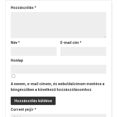
Hozzászólás
*
Név
*
E-mail cím
*
Honlap
A nevem, e-mail címem, és weboldalcímem mentése a
böngészőben a következő hozzászólásomhoz.
Current ye@r
*