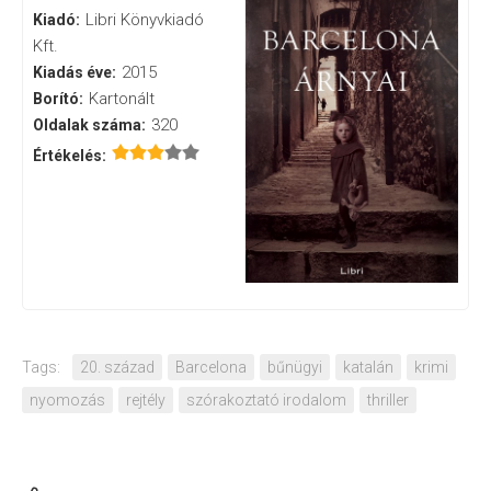
Libri Könyvkiadó
Kiadó:
Kft.
2015
Kiadás éve:
Kartonált
Borító:
320
Oldalak száma:
Értékelés:
Tags:
20. század
Barcelona
bűnügyi
katalán
krimi
nyomozás
rejtély
szórakoztató irodalom
thriller