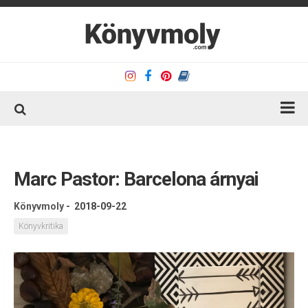
Kezdőlap
Könyvkritika
Marc Pastor: Barcelona árnyai
Könyvajánló
Könyvmoly
-
2018-09-22
Kapcsolat
Könyvkritika
Olvasó sarok
Könyveim
Rólam