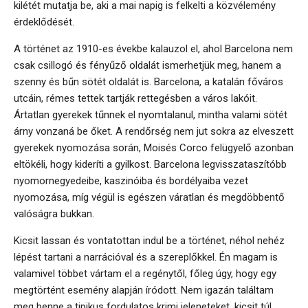
kilétét mutatja be, aki a mai napig is felkelti a közvélemény
érdeklődését.
A történet az 1910-es évekbe kalauzol el, ahol Barcelona nem
csak csillogó és fényűző oldalát ismerhetjük meg, hanem a
szenny és bűn sötét oldalát is. Barcelona, a katalán főváros
utcáin, rémes tettek tartják rettegésben a város lakóit.
Ártatlan gyerekek tűnnek el nyomtalanul, mintha valami sötét
árny vonzaná be őket. A rendőrség nem jut sokra az elveszett
gyerekek nyomozása során, Moisés Corco felügyelő azonban
eltökéli, hogy kideríti a gyilkost. Barcelona legvisszataszítóbb
nyomornegyedeibe, kaszinóiba és bordélyaiba vezet
nyomozása, míg végül is egészen váratlan és megdöbbentő
valóságra bukkan.
Kicsit lassan és vontatottan indul be a történet, néhol nehéz
lépést tartani a narrációval és a szereplőkkel. Én magam is
valamivel többet vártam el a regénytől, főleg úgy, hogy egy
megtörtént esemény alapján íródott. Nem igazán találtam
meg benne a tipikus fordulatos krimi jeleneteket, kicsit túl