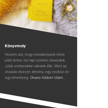
Könyvmoly
Hiszem azt, hogy mindannyiunk élete
jobb lenne, ha napi szinten olvasnánk.
Jobb emberekké válnánk tőle. Mert az
olvasás élvezet, élmény, egy eszköz és
egy lehetőség.
Olvass többet rólam...