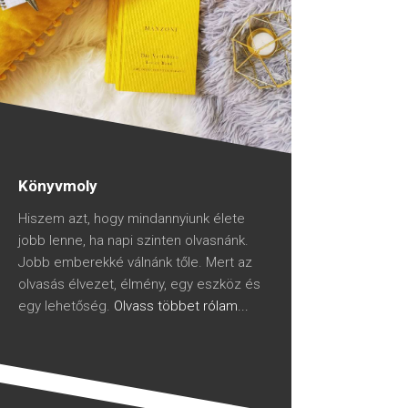
Könyvmoly
Hiszem azt, hogy mindannyiunk élete
jobb lenne, ha napi szinten olvasnánk.
Jobb emberekké válnánk tőle. Mert az
olvasás élvezet, élmény, egy eszköz és
egy lehetőség.
Olvass többet rólam...