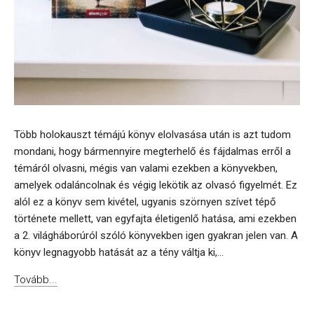
Több holokauszt témájú könyv elolvasása után is azt tudom
mondani, hogy bármennyire megterhelő és fájdalmas erről a
témáról olvasni, mégis van valami ezekben a könyvekben,
amelyek odaláncolnak és végig lekötik az olvasó figyelmét. Ez
alól ez a könyv sem kivétel, ugyanis szörnyen szívet tépő
története mellett, van egyfajta életigenlő hatása, ami ezekben
a 2. világháborúról szóló könyvekben igen gyakran jelen van. A
könyv legnagyobb hatását az a tény váltja ki,...
Tovább...