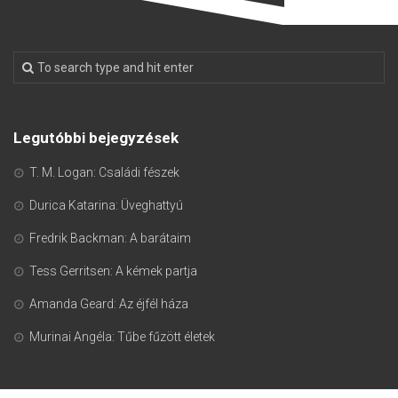
Legutóbbi bejegyzések
T. M. Logan: Családi fészek
Durica Katarina: Üveghattyú
Fredrik Backman: A barátaim
Tess Gerritsen: A kémek partja
Amanda Geard: Az éjfél háza
Murinai Angéla: Tűbe fűzött életek