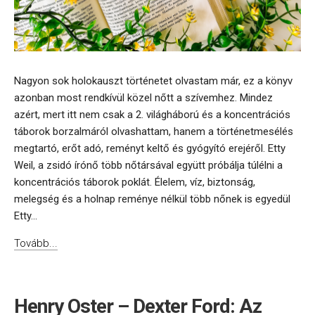
Nagyon sok holokauszt történetet olvastam már, ez a könyv
azonban most rendkívül közel nőtt a szívemhez. Mindez
azért, mert itt nem csak a 2. világháború és a koncentrációs
táborok borzalmáról olvashattam, hanem a történetmesélés
megtartó, erőt adó, reményt keltő és gyógyító erejéről. Etty
Weil, a zsidó írónő több nőtársával együtt próbálja túlélni a
koncentrációs táborok poklát. Élelem, víz, biztonság,
melegség és a holnap reménye nélkül több nőnek is egyedül
Etty...
Tovább...
Henry Oster – Dexter Ford: Az