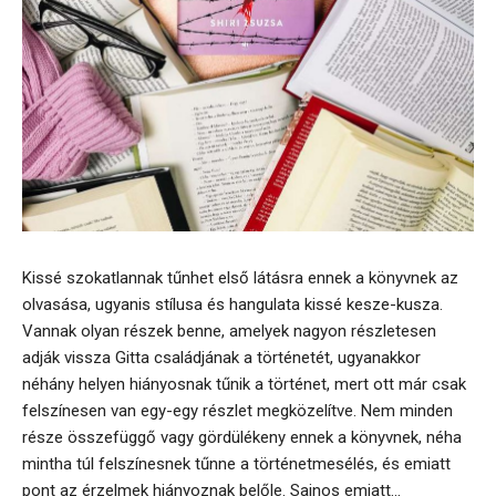
Kissé szokatlannak tűnhet első látásra ennek a könyvnek az
olvasása, ugyanis stílusa és hangulata kissé kesze-kusza.
Vannak olyan részek benne, amelyek nagyon részletesen
adják vissza Gitta családjának a történetét, ugyanakkor
néhány helyen hiányosnak tűnik a történet, mert ott már csak
felszínesen van egy-egy részlet megközelítve. Nem minden
része összefüggő vagy gördülékeny ennek a könyvnek, néha
mintha túl felszínesnek tűnne a történetmesélés, és emiatt
pont az érzelmek hiányoznak belőle. Sajnos emiatt...