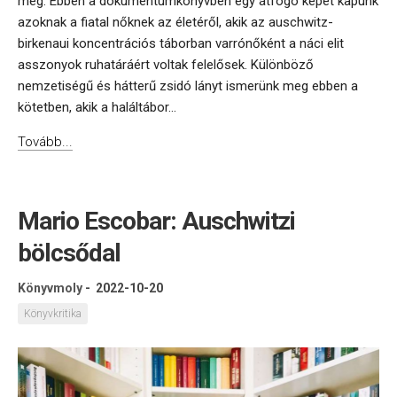
meg. Ebben a dokumentumkönyvben egy átfogó képet kapunk
azoknak a fiatal nőknek az életéről, akik az auschwitz-
birkenaui koncentrációs táborban varrónőként a náci elit
asszonyok ruhatáráért voltak felelősek. Különböző
nemzetiségű és hátterű zsidó lányt ismerünk meg ebben a
kötetben, akik a haláltábor...
Tovább...
Mario Escobar: Auschwitzi
bölcsődal
Könyvmoly
-
2022-10-20
Könyvkritika