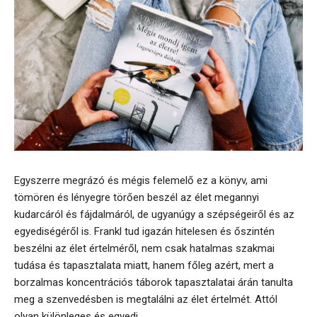
Egyszerre megrázó és mégis felemelő ez a könyv, ami
tömören és lényegre törően beszél az élet megannyi
kudarcáról és fájdalmáról, de ugyanúgy a szépségeiről és az
egyediségéről is. Frankl tud igazán hitelesen és őszintén
beszélni az élet értelméről, nem csak hatalmas szakmai
tudása és tapasztalata miatt, hanem főleg azért, mert a
borzalmas koncentrációs táborok tapasztalatai árán tanulta
meg a szenvedésben is megtalálni az élet értelmét. Attól
olyan különleges és egyedi...