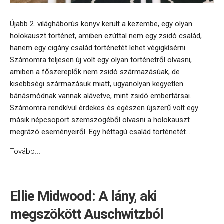
Újabb 2. világháborús könyv került a kezembe, egy olyan
holokauszt történet, amiben ezúttal nem egy zsidó család,
hanem egy cigány család történetét lehet végigkísérni.
Számomra teljesen új volt egy olyan történetről olvasni,
amiben a főszereplők nem zsidó származásúak, de
kisebbségi származásuk miatt, ugyanolyan kegyetlen
bánásmódnak vannak alávetve, mint zsidó embertársai.
Számomra rendkívül érdekes és egészen újszerű volt egy
másik népcsoport szemszögéből olvasni a holokauszt
megrázó eseményeiről. Egy héttagú család történetét...
Tovább...
Ellie Midwood: A lány, aki
megszökött Auschwitzból