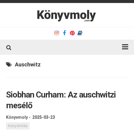
Kezdőlap
Auschwitz
Könyvkritika
Könyvajánló
Siobhan Curham: Az auschwitzi
Kapcsolat
mesélő
Olvasó sarok
Könyveim
Könyvmoly
-
2025-03-23
Rólam
Könyvkritika