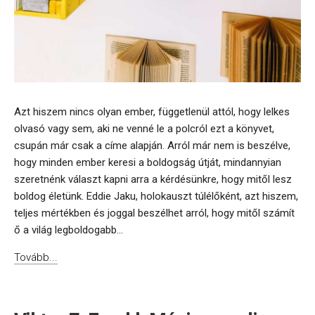
Azt hiszem nincs olyan ember, függetlenül attól, hogy lelkes
olvasó vagy sem, aki ne venné le a polcról ezt a könyvet,
csupán már csak a címe alapján. Arról már nem is beszélve,
hogy minden ember keresi a boldogság útját, mindannyian
szeretnénk választ kapni arra a kérdésünkre, hogy mitől lesz
boldog életünk. Eddie Jaku, holokauszt túlélőként, azt hiszem,
teljes mértékben és joggal beszélhet arról, hogy mitől számít
ő a világ legboldogabb...
Tovább...