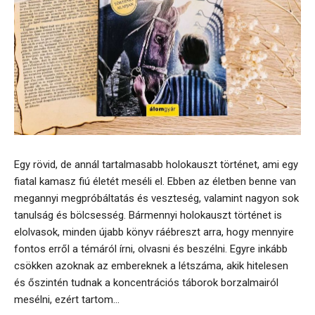
Egy rövid, de annál tartalmasabb holokauszt történet, ami egy
fiatal kamasz fiú életét meséli el. Ebben az életben benne van
megannyi megpróbáltatás és veszteség, valamint nagyon sok
tanulság és bölcsesség. Bármennyi holokauszt történet is
elolvasok, minden újabb könyv ráébreszt arra, hogy mennyire
fontos erről a témáról írni, olvasni és beszélni. Egyre inkább
csökken azoknak az embereknek a létszáma, akik hitelesen
és őszintén tudnak a koncentrációs táborok borzalmairól
mesélni, ezért tartom...