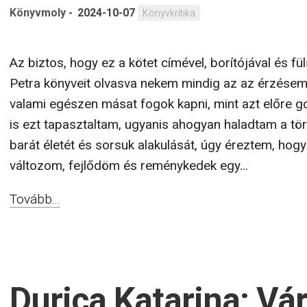
Könyvmoly
-
2024-10-07
Könyvkritika
Az biztos, hogy ez a kötet címével, borítójával és f
Petra könyveit olvasva nekem mindig az az érzésem,
valami egészen másat fogok kapni, mint azt előre g
is ezt tapasztaltam, ugyanis ahogyan haladtam a t
barát életét és sorsuk alakulását, úgy éreztem, hogy
változom, fejlődöm és reménykedek egy...
Tovább...
Durica Katarina: Vá