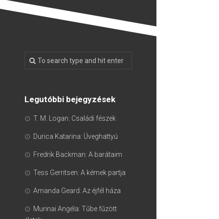
Legutóbbi bejegyzések
T. M. Logan: Családi fészek
Durica Katarina: Üveghattyú
Fredrik Backman: A barátaim
Tess Gerritsen: A kémek partja
Amanda Geard: Az éjfél háza
Murinai Angéla: Tűbe fűzött