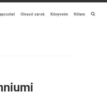
apcsolat
Olvasó sarok
Könyveim
Rólam
enniumi