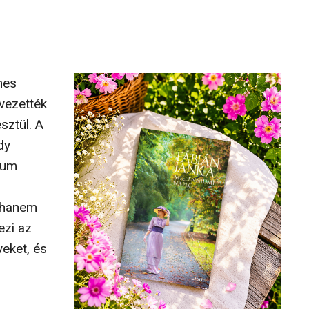
mes
vezették
sztül. A
dy
ium
 hanem
ezi az
eket, és