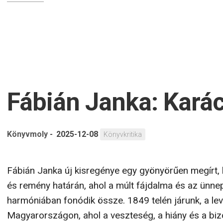
Fábián Janka: Kará
Könyvmoly
-
2025-12-08
Könyvkritika
Fábián Janka új kisregénye egy gyönyörűen megírt,
és remény határán, ahol a múlt fájdalma és az ünn
harmóniában fonódik össze. 1849 telén járunk, a le
Magyarországon, ahol a veszteség, a hiány és a bi