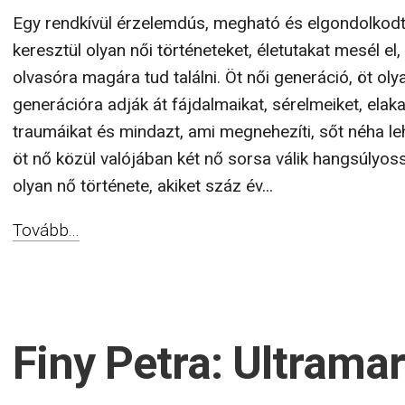
Egy rendkívül érzelemdús, megható és elgondolkodt
keresztül olyan női történeteket, életutakat mesél e
olvasóra magára tud találni. Öt női generáció, öt oly
generációra adják át fájdalmaikat, sérelmeiket, elak
traumáikat és mindazt, ami megnehezíti, sőt néha leh
öt nő közül valójában két nő sorsa válik hangsúlyo
olyan nő története, akiket száz év...
Tovább...
Finy Petra: Ultramar