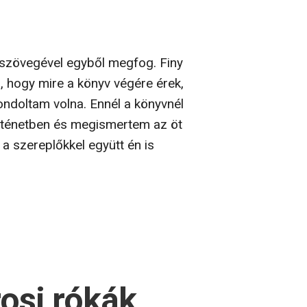
ülszövegével egyből megfog. Finy
 hogy mire a könyv végére érek,
ondoltam volna. Ennél a könyvnél
örténetben és megismertem az öt
 a szereplőkkel együtt én is
rosi rókák