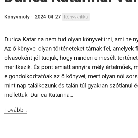
Könyvmoly
-
2024-04-27
Könyvkritika
Durica Katarina nem tud olyan könyvet írni, ami ne n
Az ő könyvei olyan történeteket tárnak fel, amelyek f
olvasóként jól tudjuk, hogy minden elmesélt történe
merítkezik. És pont emiatt annyira mély értelműek,
elgondolkodtatóak az ő könyvei, mert olyan női sor
mint nap találkozunk és talán túl gyakran szótlanul 
mellettük. Durica Katarina...
Tovább...