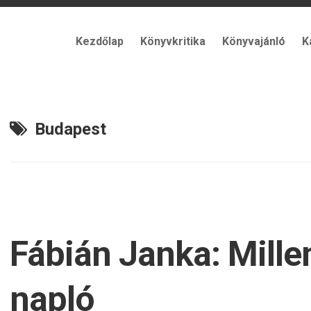
Kezdőlap
Könyvkritika
Könyvajánló
K
Budapest
Fábián Janka: Mill
napló