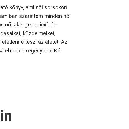
ató könyv, ami női sorsokon
l, amiben szerintem minden női
an nő, akik generációról-
adásaikat, küzdelmeiket,
etetlenné teszi az életet. Az
ssá ebben a regényben. Két
in