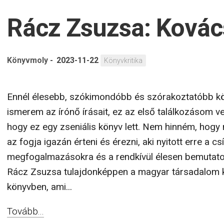
Rácz Zsuzsa: Kovác
Könyvmoly
-
2023-11-22
Könyvkritika
Ennél élesebb, szókimondóbb és szórakoztatóbb kö
ismerem az írónő írásait, ez az első találkozásom ve
hogy ez egy zseniális könyv lett. Nem hinném, hogy
az fogja igazán érteni és érezni, aki nyitott erre a 
megfogalmazásokra és a rendkívül élesen bemutatott
Rácz Zsuzsa tulajdonképpen a magyar társadalom k
könyvben, ami...
Tovább...