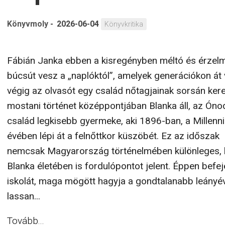
Könyvmoly
-
2026-06-04
Könyvkritika
Fábián Janka ebben a kisregényben méltó és érzel
búcsút vesz a „naplóktól”, amelyek generációkon át 
végig az olvasót egy család nőtagjainak sorsán kere
mostani történet középpontjában Blanka áll, az Óno
család legkisebb gyermeke, aki 1896-ban, a Millenn
évében lépi át a felnőttkor küszöbét. Ez az időszak
nemcsak Magyarország történelmében különleges,
Blanka életében is fordulópontot jelent. Éppen befej
iskolát, maga mögött hagyja a gondtalanabb leányév
lassan...
Tovább...