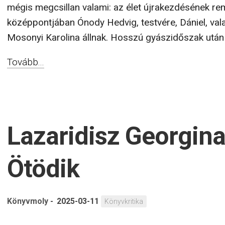
mégis megcsillan valami: az élet újrakezdésének re
középpontjában Ónody Hedvig, testvére, Dániel, va
Mosonyi Karolina állnak. Hosszú gyászidőszak után vá
Tovább...
Lazaridisz Georgina
Ötödik
Könyvmoly
-
2025-03-11
Könyvkritika