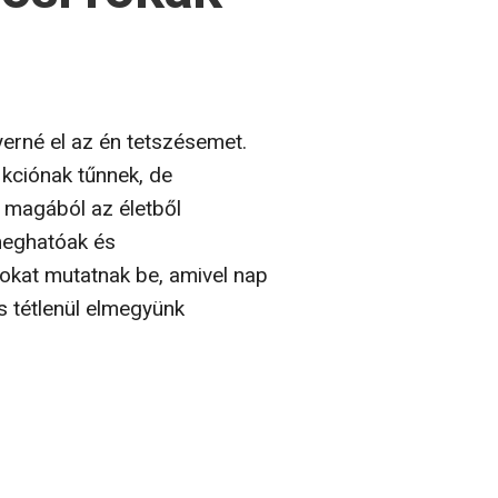
yerné el az én tetszésemet.
ikciónak tűnnek, de
t magából az életből
 meghatóak és
sokat mutatnak be, amivel nap
és tétlenül elmegyünk