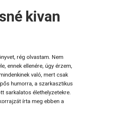
sné kivan
nyvet, rég olvastam. Nem
le, ennek ellenére, úgy érzem,
 mindenkinek való, mert csak
csípős humorra, a szarkasztikus
 sarkalatos élethelyzetekre.
orrajzát írta meg ebben a