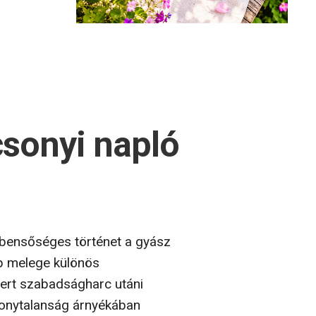
csonyi napló
 bensőséges történet a gyász
ep melege különös
vert szabadságharc utáni
zonytalanság árnyékában