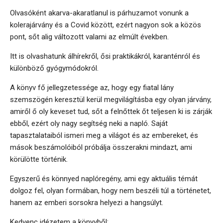
Olvasóként akarva-akaratlanul is párhuzamot vonunk a
kolerajárvány és a Covid között, ezért nagyon sok a közös
pont, sőt alig változott valami az elmúlt években.
Itt is olvashatunk álhírekről, ősi praktikákról, karanténról és
különböző gyógymódokról.
A könyv fő jellegzetessége az, hogy egy fiatal lány
szemszögén keresztül kerül megvilágításba egy olyan járvány,
amiről ő oly keveset tud, sőt a felnőttek őt teljesen ki is zárják
ebből, ezért oly nagy segítség neki a napló. Saját
tapasztalataiból ismeri meg a világot és az embereket, és
mások beszámolóiból próbálja összerakni mindazt, ami
körülötte történik.
Egyszerű és könnyed naplóregény, ami egy aktuális témát
dolgoz fel, olyan formában, hogy nem beszéli túl a történetet,
hanem az emberi sorsokra helyezi a hangsúlyt.
Kedvenc idézetem a könyvből: