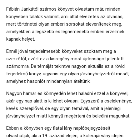
Fábián Jankától számos könyvet olvastam már, minden
könyvében találok valamit, ami által élvezetes az olvasás,
mert történetei olyan emberi sorsokat elevenítenek meg,
amelyekben a legszebb és legnemesebb emberi érzelmek
kapnak helyet.
Ennél jóval terjedelmesebb könyveket szoktam meg a
szerzőtől, ezért ez a kisregény most újdonságot jelentett
számomra. De témáját tekintve nagyon aktuális ez a rövid
terjedelmű könyv, ugyanis egy olyan járványhelyzetről mesél,
amelyhez hasonlót mindannyian átéltünk.
Nagyon hamar és könnyedén lehet haladni ezzel a könyvvel,
akár egy nap alatt is ki lehet olvasni. Egyszerű a cselekménye,
kevés szereplővel, de egy olyan témával, amit a jelenlegi
járványhelyzet miatt könnyű megérteni és beleélni magunkat.
Ebben a könyvben egy fiatal lány naplóbejegyzéseit
olvashatjuk, aki a 19. század elején, a kolerajárvány idején