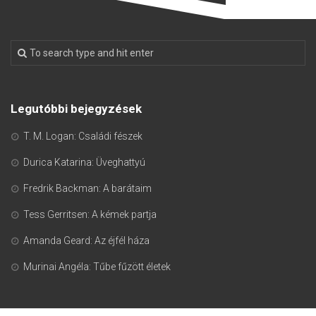
Legutóbbi bejegyzések
T. M. Logan: Családi fészek
Durica Katarina: Üveghattyú
Fredrik Backman: A barátaim
Tess Gerritsen: A kémek partja
Amanda Geard: Az éjfél háza
Murinai Angéla: Tűbe fűzött életek