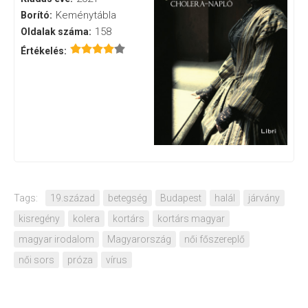
Keménytábla
Borító:
158
Oldalak száma:
Értékelés:
Tags:
19.század
betegség
Budapest
halál
járvány
kisregény
kolera
kortárs
kortárs magyar
magyar irodalom
Magyarország
női főszereplő
női sors
próza
vírus