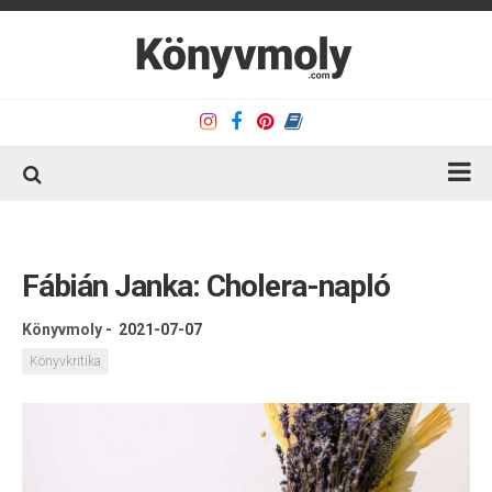
Kezdőlap
Könyvkritika
Fábián Janka: Cholera-napló
Könyvajánló
Könyvmoly
-
2021-07-07
Kapcsolat
Könyvkritika
Olvasó sarok
Könyveim
Rólam