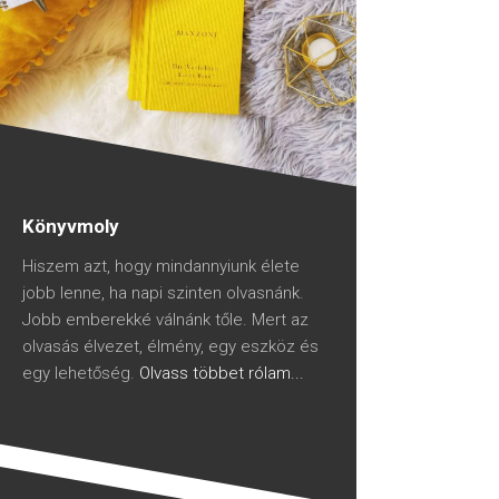
Könyvmoly
Hiszem azt, hogy mindannyiunk élete
jobb lenne, ha napi szinten olvasnánk.
Jobb emberekké válnánk tőle. Mert az
olvasás élvezet, élmény, egy eszköz és
egy lehetőség.
Olvass többet rólam...