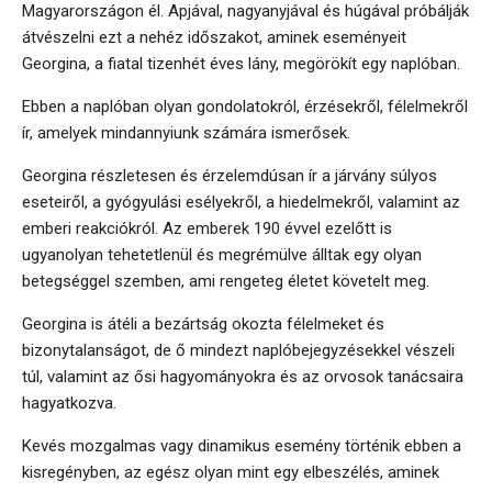
Magyarországon él. Apjával, nagyanyjával és húgával próbálják
átvészelni ezt a nehéz időszakot, aminek eseményeit
Georgina, a fiatal tizenhét éves lány, megörökít egy naplóban.
Ebben a naplóban olyan gondolatokról, érzésekről, félelmekről
ír, amelyek mindannyiunk számára ismerősek.
Georgina részletesen és érzelemdúsan ír a járvány súlyos
eseteiről, a gyógyulási esélyekről, a hiedelmekről, valamint az
emberi reakciókról. Az emberek 190 évvel ezelőtt is
ugyanolyan tehetetlenül és megrémülve álltak egy olyan
betegséggel szemben, ami rengeteg életet követelt meg.
Georgina is átéli a bezártság okozta félelmeket és
bizonytalanságot, de ő mindezt naplóbejegyzésekkel vészeli
túl, valamint az ősi hagyományokra és az orvosok tanácsaira
hagyatkozva.
Kevés mozgalmas vagy dinamikus esemény történik ebben a
kisregényben, az egész olyan mint egy elbeszélés, aminek