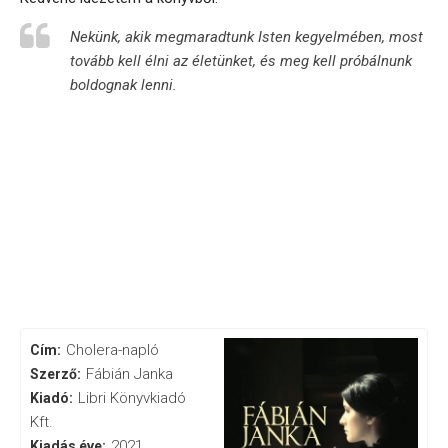
Nekünk, akik megmaradtunk Isten kegyelmében, most
tovább kell élni az életünket, és meg kell próbálnunk
boldognak lenni.
Cholera-napló
Cím:
Fábián Janka
Szerző:
Libri Könyvkiadó
Kiadó:
Kft.
2021
Kiadás éve: