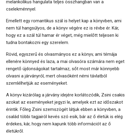
melankolikus hangulata teljes összhangban van a
cselekménnyel.
Emellett egy romantikus szál is helyet kap a könyvben, ami
nem túl hangsúlyos, de a könyv végére ez is révbe ér. Kár,
hogy ez a szál túl hamar ér véget, még mielőtt teljesen ki
tudna bontakozni egy szerelem.
Rövid, egyszerű és olvasmányos ez a könyv, ami témája
ellenére könnyed és laza, a mai olvasóra számára nem eget
rengető újdonságokat tartalmaz, sőt most már könnyebb
olvasni a járványról, mert olvasóként némi távlatból
szemlélhetjük az eseményeket.
A könyv kizárólag a járvány idejére korlátozódik, Zsini csakis
azokat az eseményeket jegyzi le, amelyek ezt az időszakot
érintik. Főleg Zsini szemszögét látjuk ebben a könyvben, a
család többi tagjairól kevés szó esik, bár az ő életük is elég
érdekes, kár, hogy nem kapunk több információt az ő
életükről.