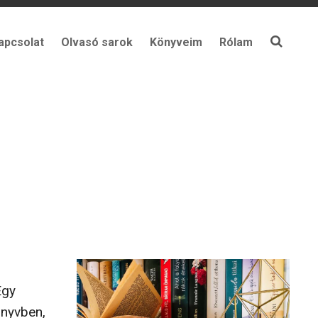
apcsolat
Olvasó sarok
Könyveim
Rólam
Egy
önyvben,