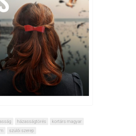
asság
házasságtörés
kortárs magyar
om
szülői szerep