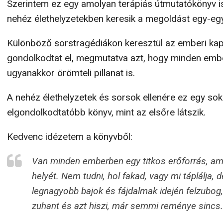
Szerintem ez egy amolyan terápiás útmutatókönyv is
nehéz élethelyzetekben keresik a megoldást egy-eg
Különböző sorstragédiákon keresztül az emberi ka
gondolkodtat el, megmutatva azt, hogy minden emb
ugyanakkor örömteli pillanat is.
A nehéz élethelyzetek és sorsok ellenére ez egy so
elgondolkodtatóbb könyv, mint az elsőre látszik.
Kedvenc idézetem a könyvből:
Van minden emberben egy titkos erőforrás, a
helyét. Nem tudni, hol fakad, vagy mi táplálja,
legnagyobb bajok és fájdalmak idején felzubog, és
zuhant és azt hiszi, már semmi reménye sincs.