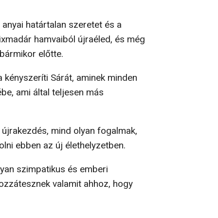
anyai határtalan szeretet és a
nixmadár hamvaiból újraéled, és még
bármikor előtte.
ra kényszeríti Sárát, aminek minden
be, ami által teljesen más
újrakezdés, mind olyan fogalmak,
lni ebben az új élethelyzetben.
lyan szimpatikus és emberi
hozzátesznek valamit ahhoz, hogy