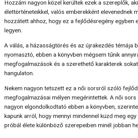
Hozzám nagyon közel kerültek ezek a szereplők, aki
élettörténeteikkel, valós emberekként elevenednek 
hozzátett ahhoz, hogy ez a fejlődésregény egyben 
legyen.
A válás, a házasságtörés és az újrakezdés témája b
nyomasztó, ebben a könyvben mégsem tűnik annyira 
megfogalmazások és a szerethető karakterek sokat
hangulaton.
Nekem nagyon tetszett ez a női sorsról szóló fejlő
megfogalmazásai mélyen megérintettek. A női sors me
nagyon elgondolkodtató ebben a könyvben, szerinte
kapunk arról, hogy mennyi mindennel küzd meg egy n
próbál élete különböző szerepeiben minél jobban hely