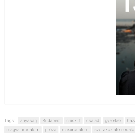
Tags:
anyaság
Budapest
chick lit
család
gyerekek
ház
magyar irodalom
próza
szépirodalom
szórakoztató irodal