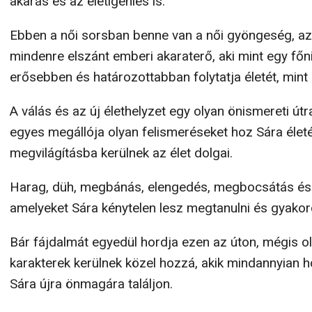
akarás és az életigenlés is.
Ebben a női sorsban benne van a női gyöngeség, az 
mindenre elszánt emberi akaraterő, aki mint egy fő
erősebben és határozottabban folytatja életét, mint 
A válás és az új élethelyzet egy olyan önismereti út
egyes megállója olyan felismeréseket hoz Sára életé
megvilágításba kerülnek az élet dolgai.
Harag, düh, megbánás, elengedés, megbocsátás és 
amelyeket Sára kénytelen lesz megtanulni és gyakoro
Bár fájdalmát egyedül hordja ezen az úton, mégis o
karakterek kerülnek közel hozzá, akik mindannyian 
Sára újra önmagára találjon.