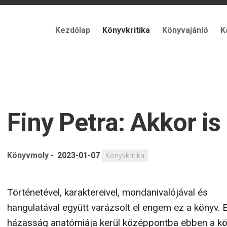
Kezdőlap
Könyvkritika
Könyvajánló
K
Finy Petra: Akkor is
Könyvmoly
-
2023-01-07
Könyvkritika
Történetével, karaktereivel, mondanivalójával és
hangulatával együtt varázsolt el engem ez a könyv. 
házasság anatómiája kerül középpontba ebben a k