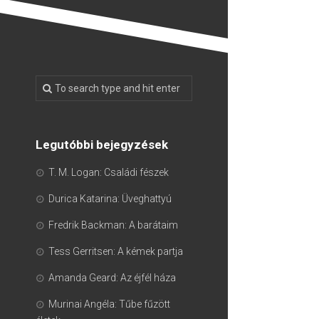
Legutóbbi bejegyzések
T. M. Logan: Családi fészek
Durica Katarina: Üveghattyú
Fredrik Backman: A barátaim
Tess Gerritsen: A kémek partja
Amanda Geard: Az éjfél háza
Murinai Angéla: Tűbe fűzött