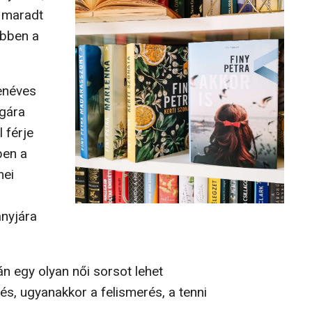
 maradt
ebben a
enéves
agára
 férje
ben a
mei
anyjára
n egy olyan női sorsot lehet
s, ugyanakkor a felismerés, a tenni