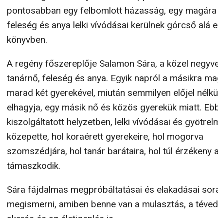
pontosabban egy felbomlott házasság, egy magára
feleség és anya lelki vívódásai kerülnek górcső alá 
könyvben.
A regény főszereplője Salamon Sára, a közel negyv
tanárnő, feleség és anya. Egyik napról a másikra m
marad két gyerekével, miután semmilyen előjel nélkül
elhagyja, egy másik nő és közös gyerekük miatt. Eb
kiszolgáltatott helyzetben, lelki vívódásai és gyötrel
közepette, hol koraérett gyerekeire, hol mogorva
szomszédjára, hol tanár barátaira, hol túl érzékeny 
támaszkodik.
Sára fájdalmas megpróbáltatásai és elakadásai sorá
megismerni, amiben benne van a mulasztás, a tévedé