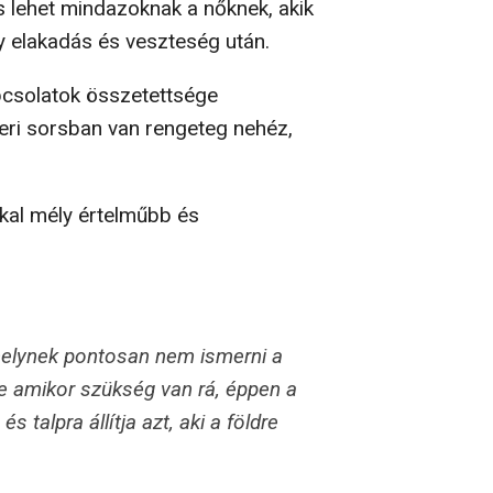
 lehet mindazoknak a nőknek, akik
y elakadás és veszteség után.
pcsolatok összetettsége
eri sorsban van rengeteg nehéz,
kkal mély értelműbb és
melynek pontosan nem ismerni a
 de amikor szükség van rá, éppen a
 talpra állítja azt, aki a földre