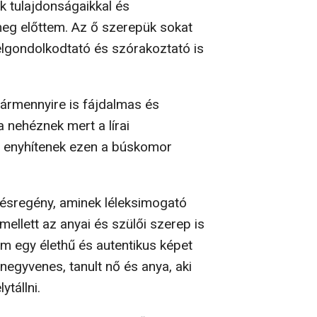
k tulajdonságaikkal és
meg előttem. Az ő szerepük sokat
elgondolkodtató és szórakoztató is
ármennyire is fájdalmas és
nehéznek mert a lírai
 enyhítenek ezen a búskomor
désregény, aminek léleksimogató
llett az anyai és szülői szerep is
m egy élethű és autentikus képet
egyvenes, tanult nő és anya, aki
tállni.