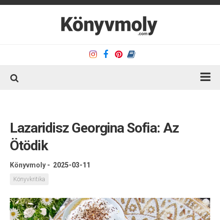
Kezdőlap
Könyvkritika
Lazaridisz Georgina Sofia: Az
Könyvajánló
Ötödik
Kapcsolat
Könyvmoly
-
2025-03-11
Olvasó sarok
Könyvkritika
Könyveim
Rólam