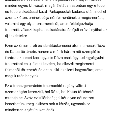
minden egyes kihívását, magánéletében azonban egyre több
és több elakadással küzd. Párkapcsolati kudarca után indul el
azon az úton, aminek célja női felmenőinek a megismerése,
valamint egy olyan önismereti út, amin feldolgozhatja
traumáit, választ kaphat elakadásaira és újult erővel nyithat az
új kezdetekre.
Ezen az önismereti és identitáskeresési úton nemcsak Róza
és Katus története, hanem a másik három női szereplő is
fontos szerepet kap, ugyanis Róza csak úgy tud kigyógyulni
traumáiból és új életet kezdeni, ha elkezdi megismerni
felmenői történetét és azt a lelki, szellemi hagyatékot, amit
maguk után hagytak.
Ez a transzgenerációs traumaoldó regény váltott
szemszögön keresztül, hol Róza, hol Katus történetét
mutatja be. Száz év különbséggel két olyan női sorsot
ismerhetünk meg, akikben sok a közös, ugyanakkor
mindketten saját útjukat járják.