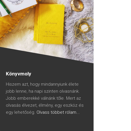
Könyvmoly
Hiszem azt, hogy mindannyiunk élete
jobb lenne, ha napi szinten olvasnánk.
Jobb emberekké válnánk tőle. Mert az
olvasás élvezet, élmény, egy eszköz és
egy lehetőség.
Olvass többet rólam...