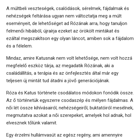
A múltbeli veszteségek, csalódások, sérelmek, fájdalmak és
nehézségek feltárása ugyan nem változtatja meg a múlt
eseményeit, de lehetőséget ad Rózának arra, hogy tanuljon
felmenői hibáiból, újraírja ezeket az örökölt mintákat és
ezáltal megszakítson egy olyan láncot, amiben sok a fájdalom
és a félelem.
Mindaz, amire Katusnak nem volt lehetősége, nem volt hozzá
megfelelő eszköz tárja, az megadatik Rózának, aki a
családállítás, a terápia és az önfejlesztés által már egy
teljesen új mintát tud átadni a jövő generációjának.
Róza és Katus története csodálatos módokon fonódik össze.
Az ő történetük egyszerre csodaszép és mélyen fájdalmas. A
női lét össze kihívásairól, nehézségeiről, buktatóiról mesélnek,
megmutatva azokat a női szerepeket, amelyek hol adnak, hol
elvesznek tőlünk valamit.
Egy érzelmi hullámvasút az egész regény, ami amennyire