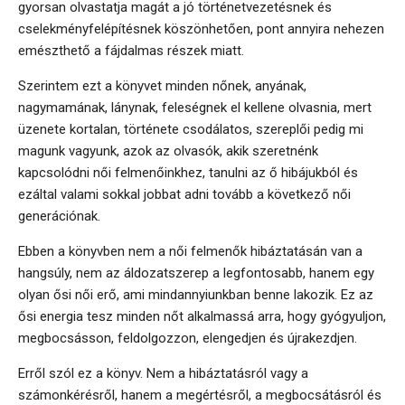
gyorsan olvastatja magát a jó történetvezetésnek és
cselekményfelépítésnek köszönhetően, pont annyira nehezen
emészthető a fájdalmas részek miatt.
Szerintem ezt a könyvet minden nőnek, anyának,
nagymamának, lánynak, feleségnek el kellene olvasnia, mert
üzenete kortalan, története csodálatos, szereplői pedig mi
magunk vagyunk, azok az olvasók, akik szeretnénk
kapcsolódni női felmenőinkhez, tanulni az ő hibájukból és
ezáltal valami sokkal jobbat adni tovább a következő női
generációnak.
Ebben a könyvben nem a női felmenők hibáztatásán van a
hangsúly, nem az áldozatszerep a legfontosabb, hanem egy
olyan ősi női erő, ami mindannyiunkban benne lakozik. Ez az
ősi energia tesz minden nőt alkalmassá arra, hogy gyógyuljon,
megbocsásson, feldolgozzon, elengedjen és újrakezdjen.
Erről szól ez a könyv. Nem a hibáztatásról vagy a
számonkérésről, hanem a megértésről, a megbocsátásról és