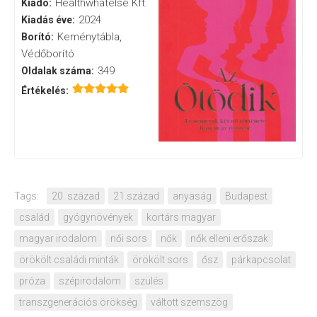
Healthwhatelse Kft.
Kiadó:
2024
Kiadás éve:
Keménytábla,
Borító:
Védőborító
349
Oldalak száma:
Értékelés:
Tags:
20. század
21.század
anyaság
Budapest
család
gyógynövények
kortárs magyar
magyar irodalom
női sors
nők
nők elleni erőszak
örökölt családi minták
örökölt sors
ősz
párkapcsolat
próza
szépirodalom
szülés
transzgenerációs örökség
váltott szemszög