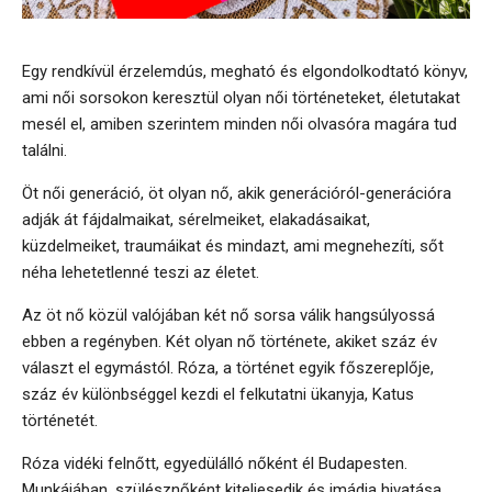
Egy rendkívül érzelemdús, megható és elgondolkodtató könyv,
ami női sorsokon keresztül olyan női történeteket, életutakat
mesél el, amiben szerintem minden női olvasóra magára tud
találni.
Öt női generáció, öt olyan nő, akik generációról-generációra
adják át fájdalmaikat, sérelmeiket, elakadásaikat,
küzdelmeiket, traumáikat és mindazt, ami megnehezíti, sőt
néha lehetetlenné teszi az életet.
Az öt nő közül valójában két nő sorsa válik hangsúlyossá
ebben a regényben. Két olyan nő története, akiket száz év
választ el egymástól. Róza, a történet egyik főszereplője,
száz év különbséggel kezdi el felkutatni ükanyja, Katus
történetét.
Róza vidéki felnőtt, egyedülálló nőként él Budapesten.
Munkájában, szülésznőként kiteljesedik és imádja hivatása