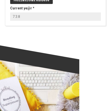
Current ye@r
*