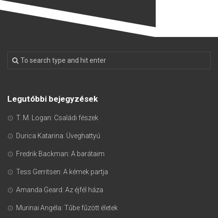
Legutóbbi bejegyzések
T. M. Logan: Családi fészek
Durica Katarina: Üveghattyú
Fredrik Backman: A barátaim
Tess Gerritsen: A kémek partja
Amanda Geard: Az éjfél háza
Murinai Angéla: Tűbe fűzött életek