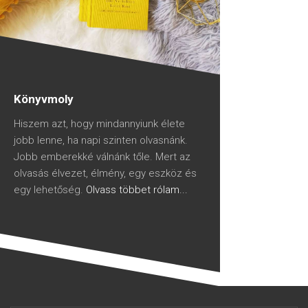
Könyvmoly
Hiszem azt, hogy mindannyiunk élete
jobb lenne, ha napi szinten olvasnánk.
Jobb emberekké válnánk tőle. Mert az
olvasás élvezet, élmény, egy eszköz és
egy lehetőség.
Olvass többet rólam...