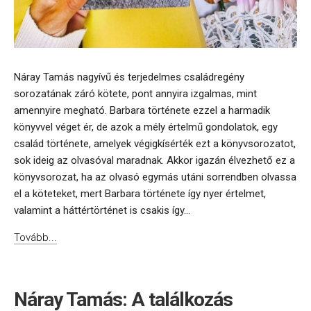
Náray Tamás nagyívű és terjedelmes családregény
sorozatának záró kötete, pont annyira izgalmas, mint
amennyire megható. Barbara története ezzel a harmadik
könyvvel véget ér, de azok a mély értelmű gondolatok, egy
család története, amelyek végigkísérték ezt a könyvsorozatot,
sok ideig az olvasóval maradnak. Akkor igazán élvezhető ez a
könyvsorozat, ha az olvasó egymás utáni sorrendben olvassa
el a köteteket, mert Barbara története így nyer értelmet,
valamint a háttértörténet is csakis így...
Tovább...
Náray Tamás: A találkozás