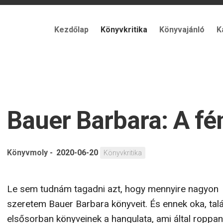
Kezdőlap
Könyvkritika
Könyvajánló
K
Bauer Barbara: A fé
Könyvmoly
-
2020-06-20
Könyvkritika
Le sem tudnám tagadni azt, hogy mennyire nagyon
szeretem Bauer Barbara könyveit. És ennek oka, tal
elsősorban könyveinek a hangulata, ami által roppan