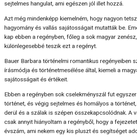
sejtelmes hangulat, ami egészen jól illet hozzá.
Azt még mindenképp kiemelném, hogy nagyon tetsze
hagyomány és vallás sajátosságait mutatták be. Eme
kap ebben a regényben, főleg a sok magyar zenész, í
különlegesebbé teszik ezt a regényt.
Bauer Barbara történelmi romantikus regényeiben s
írásmódja és történetmesélése által, kiemeli a magy
sajátosságait és értékeit.
Ebben a regényben sok cselekményszál fut egyszerr
történet, és végig sejtelmes és homályos a történet
derül és a szálak is szépen összekapcsolódnak. A vá
csak annyit hiányoltam a regényből, hogy a fejezetet
évszám, ami nekem egy kis pluszt és segítséget ado