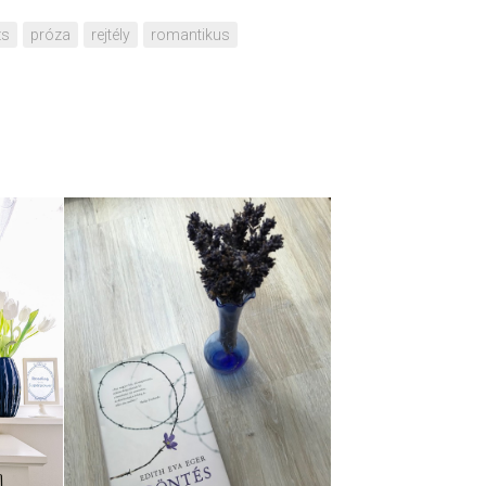
zs
próza
rejtély
romantikus