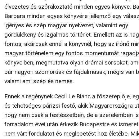
élvezetes és szórakoztató minden egyes könyve. B
Barbara minden egyes könyvére jellemző egy válasz
igényes és szép magyar nyelvezet, valamint egy
gördülékeny és izgalmas történet. Emellett az is na
fontos, akárcsak ennél a könyvnél, hogy az írónő mi
magyar történelem egy fontos momentumát ragadj
könyveiben, megmutatva olyan drámai sorsokat, am
bár nagyon szomorúak és fájdalmasak, mégis van 
valami ami szép és nemes.
Ennek a regénynek Cecil Le Blanc a főszereplője, egy
és tehetséges párizsi festő, akik Magyarországra ut
hogy nem csak a festészetben, de a szerelemben is 
forradalom évei után érkezik Budapestre és ismerets
nem várt fordulatot és meglepetést hoz életébe. Mi