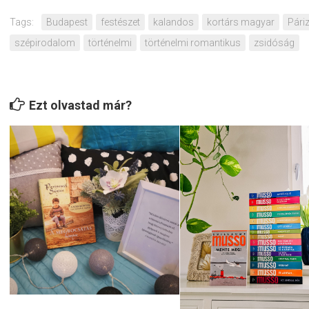
Tags:
Budapest
festészet
kalandos
kortárs magyar
Pári
szépirodalom
történelmi
történelmi romantikus
zsidóság
Ezt olvastad már?