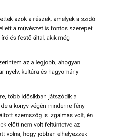
ttek azok a részek, amelyek a szidó
llett a művészet is fontos szerepet
ró és festő által, akik még
zerintem az a legjobb, ahogyan
ar nyelv, kultúra és hagyomány
e, több idősíkban játszódik a
, de a könyv végén mindenre fény
ltott szemszög is izgalmas volt, én
ek előtt nem volt feltüntetve az
tt volna, hogy jobban elhelyezzek