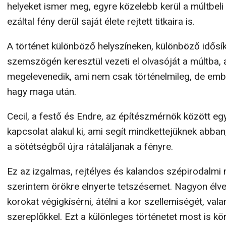
helyeket ismer meg, egyre közelebb kerül a múltbe
ezáltal fény derül saját élete rejtett titkaira is.
A történet különböző helyszíneken, különböző idős
szemszögén keresztül vezeti el olvasóját a múltba, a
megelevenedik, ami nem csak történelmileg, de embe
hagy maga után.
Cecil, a festő és Endre, az építészmérnök között eg
kapcsolat alakul ki, ami segít mindkettejüknek abban
a sötétségből újra rátaláljanak a fényre.
Ez az izgalmas, rejtélyes és kalandos szépirodalmi
szerintem örökre elnyerte tetszésemet. Nagyon élve
korokat végigkísérni, átélni a kor szellemiségét, vala
szereplőkkel. Ezt a különleges történetet most is kör