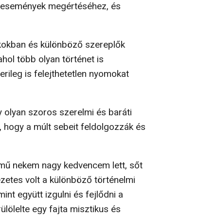
li események megértéséhez, és
íkokban és különböző szereplők
hol több olyan történet is
rileg is felejthetetlen nyomokat
y olyan szoros szerelmi és baráti
, hogy a múlt sebeit feldolgozzák és
 mű nekem nagy kedvencem lett, sőt
zetes volt a különböző történelmi
mint együtt izgulni és fejlődni a
ülölelte egy fajta misztikus és