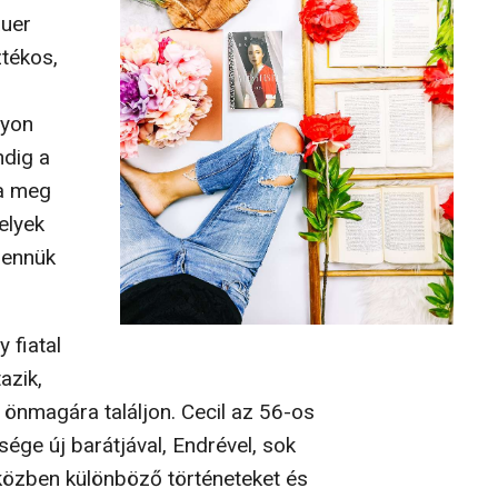
auer
tékos,
gyon
ndig a
a meg
elyek
bennük
 fiatal
azik,
önmagára találjon. Cecil az 56-os
ége új barátjával, Endrével, sok
közben különböző történeteket és