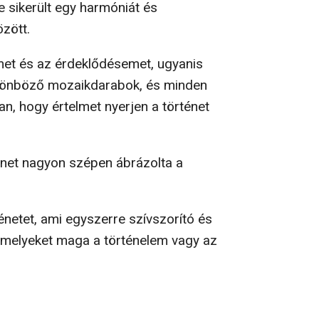
e sikerült egy harmóniát és
zött.
emet és az érdeklődésemet, ugyanis
különböző mozaikdarabok, és minden
n, hogy értelmet nyerjen a történet
énet nagyon szépen ábrázolta a
énetet, ami egyszerre szívszorító és
 amelyeket maga a történelem vagy az