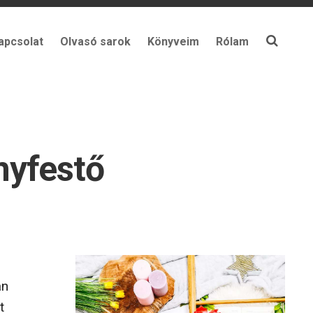
apcsolat
Olvasó sarok
Könyveim
Rólam
nyfestő
án
t