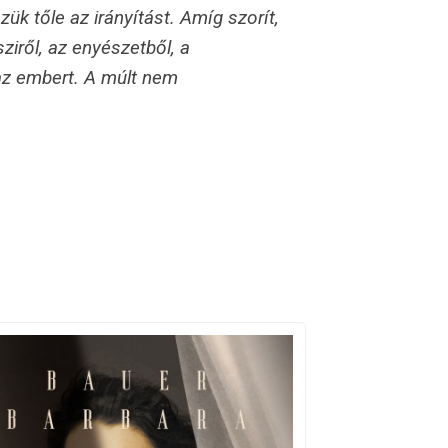
ük tőle az irányítást. Amíg szorít,
ziről, az enyészetből, a
 az embert. A múlt nem