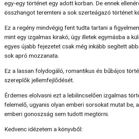
egy-egy történet egy adott korban. De ennek ellenér
összhangot teremteni a sok szerteágazó történet kö
Ez a regény mindvégig fent tudta tartani a figyelm
mint egy izgalmas kirakó, úgy illetek egymásba a 
egyes újabb fejezetet csak még inkább segített abba
sok apró mozzanata.
Ez a lassan folydogáló, romantikus és bűbájos tört
szereplők jellemfejlődését.
Érdemes elolvasni ezt a lebilincselően izgalmas tört
felemelő, ugyanis olyan emberi sorsokat mutat be,
emberi gonoszság sem tudott megtörni.
Kedvenc idézetem a könyvből: