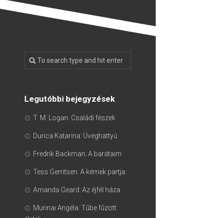
Legutóbbi bejegyzések
T. M. Logan: Családi fészek
Durica Katarina: Üveghattyú
Fredrik Backman: A barátaim
Tess Gerritsen: A kémek partja
Amanda Geard: Az éjfél háza
Murinai Angéla: Tűbe fűzött