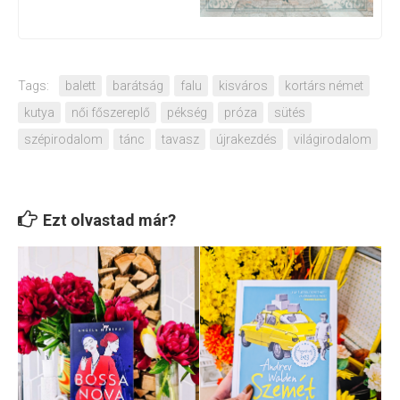
Tags:
balett
barátság
falu
kisváros
kortárs német
kutya
női főszereplő
pékség
próza
sütés
szépirodalom
tánc
tavasz
újrakezdés
világirodalom
Ezt olvastad már?