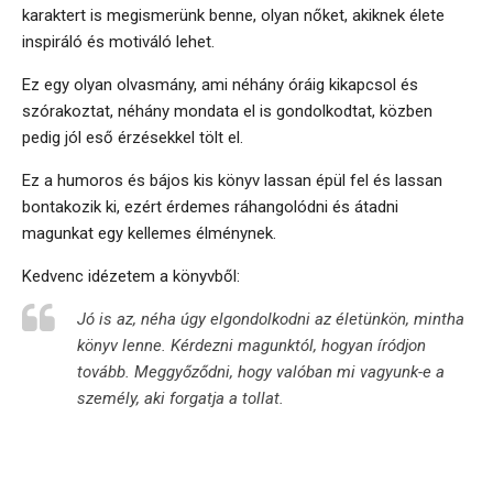
karaktert is megismerünk benne, olyan nőket, akiknek élete
inspiráló és motiváló lehet.
Ez egy olyan olvasmány, ami néhány óráig kikapcsol és
szórakoztat, néhány mondata el is gondolkodtat, közben
pedig jól eső érzésekkel tölt el.
Ez a humoros és bájos kis könyv lassan épül fel és lassan
bontakozik ki, ezért érdemes ráhangolódni és átadni
magunkat egy kellemes élménynek.
Kedvenc idézetem a könyvből:
Jó is az, néha úgy elgondolkodni az életünkön, mintha
könyv lenne. Kérdezni magunktól, hogyan íródjon
tovább. Meggyőződni, hogy valóban mi vagyunk-e a
személy, aki forgatja a tollat.