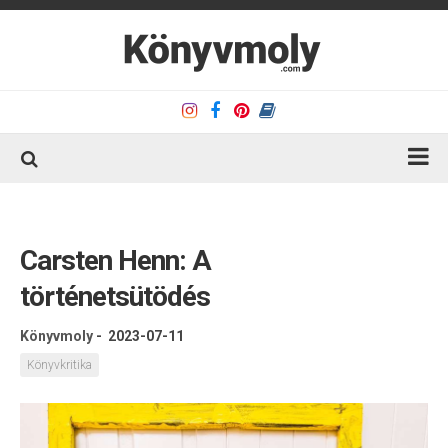
Kezdőlap
Könyvkritika
Carsten Henn: A
Könyvajánló
történetsütödés
Kapcsolat
Könyvmoly
-
2023-07-11
Olvasó sarok
Könyvkritika
Könyveim
Rólam