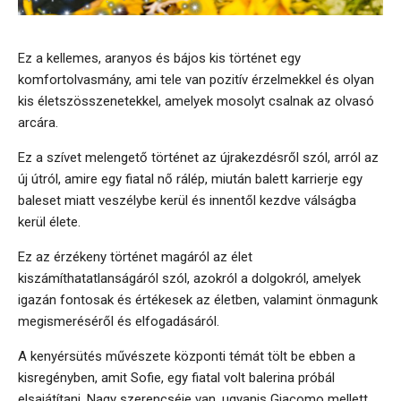
Ez a kellemes, aranyos és bájos kis történet egy
komfortolvasmány, ami tele van pozitív érzelmekkel és olyan
kis életszösszenetekkel, amelyek mosolyt csalnak az olvasó
arcára.
Ez a szívet melengető történet az újrakezdésről szól, arról az
új útról, amire egy fiatal nő rálép, miután balett karrierje egy
baleset miatt veszélybe kerül és innentől kezdve válságba
kerül élete.
Ez az érzékeny történet magáról az élet
kiszámíthatatlanságáról szól, azokról a dolgokról, amelyek
igazán fontosak és értékesek az életben, valamint önmagunk
megismeréséről és elfogadásáról.
A kenyérsütés művészete központi témát tölt be ebben a
kisregényben, amit Sofie, egy fiatal volt balerina próbál
elsajátítani. Nagy szerencséje van, ugyanis Giacomo mellett,