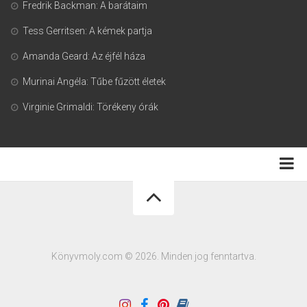
Fredrik Backman: A barátaim
Tess Gerritsen: A kémek partja
Amanda Geard: Az éjfél háza
Murinai Angéla: Tűbe fűzött életek
Virginie Grimaldi: Törékeny órák
Adatkezelési tájékoztató
Könyvmoly.com © 2026. Minden jog fenntartva.