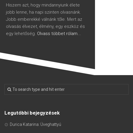
Hiszem azt, hogy mindannyiunk élete
jobb lenne, ha napi szinten olvasnánk.
Jobb emberekké válnánk tőle. Mert az
olvasás élvezet, élmény, egy eszköz és
egy lehetőség.
Olvass többet rólam...
Legutóbbi bejegyzések
Durica Katarina: Üveghattyú