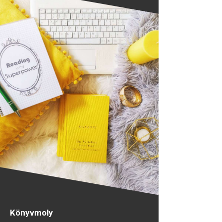
Könyvmoly