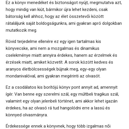
Ez a könyv menedéket és biztonságot nyújt, megmutatva azt,
hogy mindig van kiút, bármikor újra lehet kezdeni, csak
bátorság kell ahhoz, hogy az élet összetevői között
rátaláljunk saját boldogságunkra, ami gyakran apró dolgokban
mutatkozik meg.
Rövid terjedelme ellenére ez egy igen tartalmas kis
könyvecske, ami nem a mozgalmas és dinamikus
cselekménye miatt annyira érdekes, hanem az érzelmek és
érzések miatt, amiket közvetít. A sorok között kedves és
aranyos életbölcsességek bújnak meg, egy-egy olyan
mondanivalóval, ami gyakran megérinti az olvasót.
Ez a csodálatos kis borítójú könyv pont annyit ad, amennyit
ígér. Van benne egy szerelmi szál, egy múltbeli tragikus szál,
valamint egy olyan jelenbeli történet, ami akkor lehet igazán
érdekes, ha az olvasó rá tud hangolódni erre a lassú és
könnyed olvasmányra.
Érdekessége ennek a könyvnek, hogy több izgalmas női