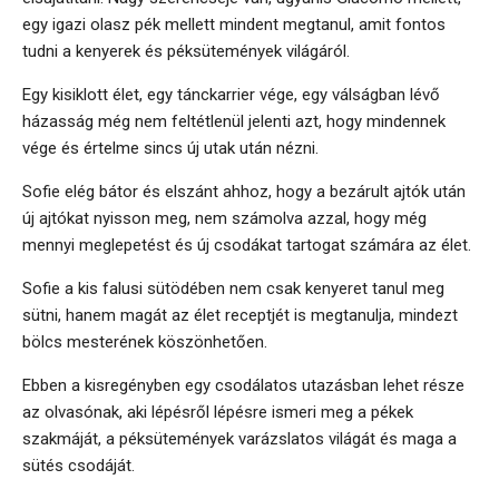
egy igazi olasz pék mellett mindent megtanul, amit fontos
tudni a kenyerek és péksütemények világáról.
Egy kisiklott élet, egy tánckarrier vége, egy válságban lévő
házasság még nem feltétlenül jelenti azt, hogy mindennek
vége és értelme sincs új utak után nézni.
Sofie elég bátor és elszánt ahhoz, hogy a bezárult ajtók után
új ajtókat nyisson meg, nem számolva azzal, hogy még
mennyi meglepetést és új csodákat tartogat számára az élet.
Sofie a kis falusi sütödében nem csak kenyeret tanul meg
sütni, hanem magát az élet receptjét is megtanulja, mindezt
bölcs mesterének köszönhetően.
Ebben a kisregényben egy csodálatos utazásban lehet része
az olvasónak, aki lépésről lépésre ismeri meg a pékek
szakmáját, a péksütemények varázslatos világát és maga a
sütés csodáját.