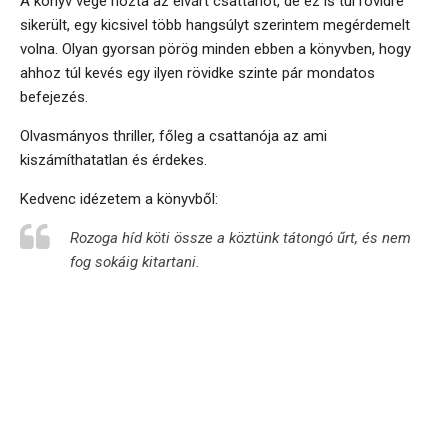
A könyv vége hozta az elvárt csattanót, de ez is túl rövidre
sikerült, egy kicsivel több hangsúlyt szerintem megérdemelt
volna. Olyan gyorsan pörög minden ebben a könyvben, hogy
ahhoz túl kevés egy ilyen rövidke szinte pár mondatos
befejezés.
Olvasmányos thriller, főleg a csattanója az ami
kiszámíthatatlan és érdekes.
Kedvenc idézetem a könyvből:
Rozoga híd köti össze a köztünk tátongó űrt, és nem
fog sokáig kitartani.