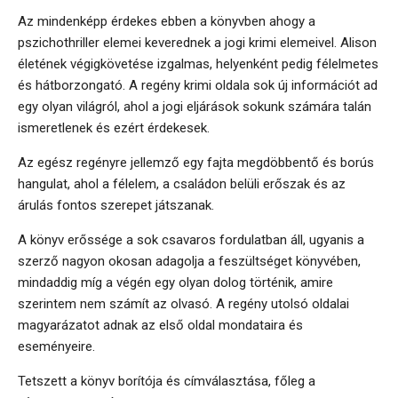
Az mindenképp érdekes ebben a könyvben ahogy a
pszichothriller elemei keverednek a jogi krimi elemeivel. Alison
életének végigkövetése izgalmas, helyenként pedig félelmetes
és hátborzongató. A regény krimi oldala sok új információt ad
egy olyan világról, ahol a jogi eljárások sokunk számára talán
ismeretlenek és ezért érdekesek.
Az egész regényre jellemző egy fajta megdöbbentő és borús
hangulat, ahol a félelem, a családon belüli erőszak és az
árulás fontos szerepet játszanak.
A könyv erőssége a sok csavaros fordulatban áll, ugyanis a
szerző nagyon okosan adagolja a feszültséget könyvében,
mindaddig míg a végén egy olyan dolog történik, amire
szerintem nem számít az olvasó. A regény utolsó oldalai
magyarázatot adnak az első oldal mondataira és
eseményeire.
Tetszett a könyv borítója és címválasztása, főleg a