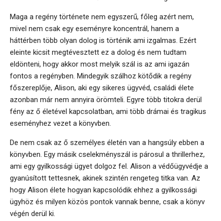
Maga a regény története nem egyszerű, főleg azért nem,
mivel nem csak egy eseményre koncentrál, hanem a
háttérben több olyan dolog is történik ami izgalmas. Ezért
eleinte kicsit megtévesztett ez a dolog és nem tudtam
eldönteni, hogy akkor most melyik szál is az ami igazán
fontos a regényben. Mindegyik szálhoz kötődik a regény
főszereplője, Alison, aki egy sikeres ügyvéd, családi élete
azonban már nem annyira örömteli. Egyre több titokra derül
fény az ő életével kapcsolatban, ami több drámai és tragikus
eseményhez vezet a könyvben.
De nem csak az ő személyes életén van a hangsúly ebben a
könyvben. Egy másik cselekményszál is párosul a thrillerhez,
ami egy gyilkossági ügyet dolgoz fel. Alison a védőügyvédje a
gyanúsított tettesnek, akinek szintén rengeteg titka van. Az
hogy Alison élete hogyan kapcsolódik ehhez a gyilkossági
ügyhöz és milyen közös pontok vannak benne, csak a könyv
végén derül ki.