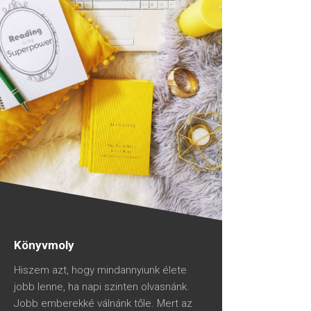
Könyvmoly
Hiszem azt, hogy mindannyiunk élete
jobb lenne, ha napi szinten olvasnánk.
Jobb emberekké válnánk tőle. Mert az