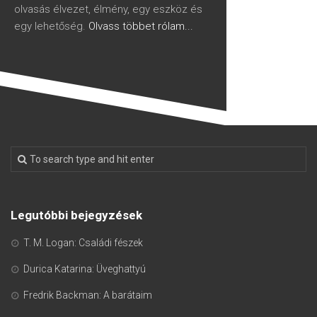
olvasás élvezet, élmény, egy eszköz és
egy lehetőség.
Olvass többet rólam...
Legutóbbi bejegyzések
T. M. Logan: Családi fészek
Durica Katarina: Üveghattyú
Fredrik Backman: A barátaim