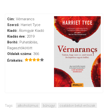
Vérnarancs
Cím:
Harriet Tyce
Szerző:
Álomgyár Kiadó
Kiadó:
2019
Kiadás éve:
Puhatáblás,
Borító:
Ragasztókötött
366
Oldalak száma:
Értékelés:
Tags:
alkoholizmus
bűnügyi
családon belüli erőszak