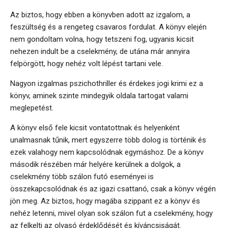
Az biztos, hogy ebben a könyvben adott az izgalom, a
feszültség és a rengeteg csavaros fordulat. A könyv elején
nem gondoltam volna, hogy tetszeni fog, ugyanis kicsit
nehezen indult be a cselekmény, de utána már annyira
felpörgött, hogy nehéz volt lépést tartani vele.
Nagyon izgalmas pszichothriller és érdekes jogi krimi ez a
könyv, aminek szinte mindegyik oldala tartogat valami
meglepetést.
A könyv első fele kicsit vontatottnak és helyenként
unalmasnak tűnik, mert egyszerre több dolog is történik és
ezek valahogy nem kapcsolódnak egymáshoz. De a könyv
második részében már helyére kerülnek a dolgok, a
cselekmény több szálon futó eseményei is
összekapcsolódnak és az igazi csattanó, csak a könyv végén
jön meg. Az biztos, hogy magába szippant ez a könyv és
nehéz letenni, mivel olyan sok szálon fut a cselekmény, hogy
az felkelti az olvasó érdeklődését és kíváncsiságát.