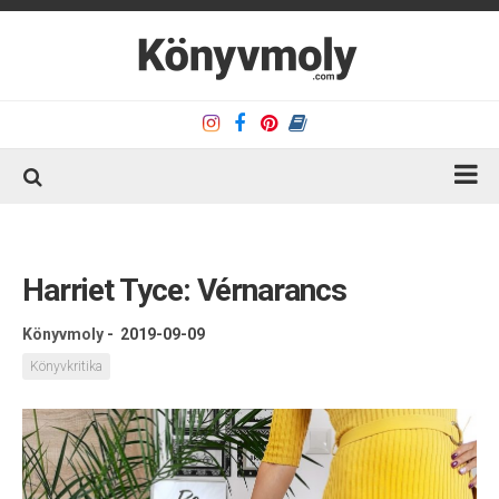
Kezdőlap
Könyvkritika
Harriet Tyce: Vérnarancs
Könyvajánló
Könyvmoly
-
2019-09-09
Kapcsolat
Könyvkritika
Olvasó sarok
Könyveim
Rólam