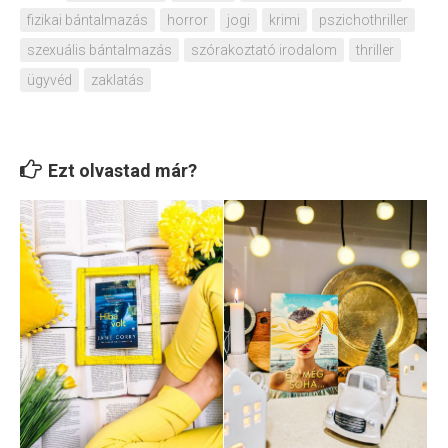
fizikai bántalmazás
horror
jogi
krimi
pszichothriller
szexuális bántalmazás
szórakoztató irodalom
thriller
ügyvéd
zaklatás
Ezt olvastad már?