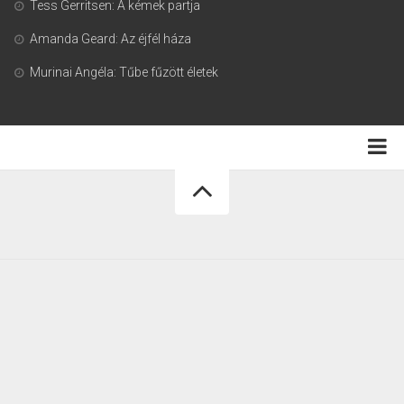
Tess Gerritsen: A kémek partja
Amanda Geard: Az éjfél háza
Murinai Angéla: Tűbe fűzött életek
Adatkezelési tájékoztató
Könyvmoly.com © 2026. Minden jog fenntartva.