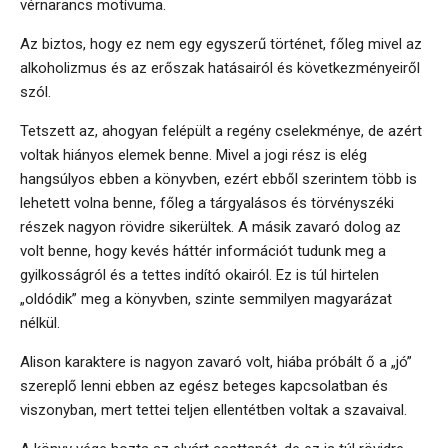
vérnarancs motívuma.
Az biztos, hogy ez nem egy egyszerű történet, főleg mivel az
alkoholizmus és az erőszak hatásairól és következményeiről
szól.
Tetszett az, ahogyan felépült a regény cselekménye, de azért
voltak hiányos elemek benne. Mivel a jogi rész is elég
hangsúlyos ebben a könyvben, ezért ebből szerintem több is
lehetett volna benne, főleg a tárgyalásos és törvényszéki
részek nagyon rövidre sikerültek. A másik zavaró dolog az
volt benne, hogy kevés háttér információt tudunk meg a
gyilkosságról és a tettes indító okairól. Ez is túl hirtelen
„oldódik” meg a könyvben, szinte semmilyen magyarázat
nélkül.
Alison karaktere is nagyon zavaró volt, hiába próbált ő a „jó”
szereplő lenni ebben az egész beteges kapcsolatban és
viszonyban, mert tettei teljen ellentétben voltak a szavaival.