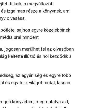
tett titkaik, a megváltozott
 és izgalmas része a könyvnek, ami
nyv olvasása.
apötlete, sajnos egyre közelebbinek
i média ural mindent.
zia, jogosan merülhet fel az olvasóban
lág keltette illúzió és hol kezdődik a
gyediség, az egyéniség és egyre több
l és egy torz világot mutat, lassan
szegeti könyvében, megmutatva azt,