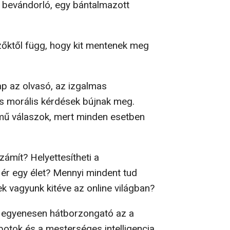
y bevándorló, egy bántalmazott
ézőktől függ, hogy kit mentenek meg
ap az olvasó, az izgalmas
és morális kérdések bújnak meg.
mű válaszok, mert minden esetben
zámít? Helyettesítheti a
 ér egy élet? Mennyi mindent tud
ek vagyunk kitéve az online világban?
s egyenesen hátborzongató az a
obotok és a mesterséges intelligencia