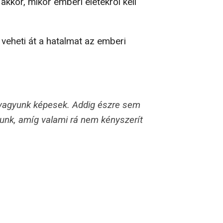
kkor, mikor emberi életekről kell
 veheti át a hatalmat az emberi
vagyunk képesek. Addig észre sem
unk, amíg valami rá nem kényszerít