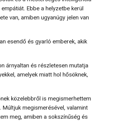
s empátiát. Ebbe a helyzetbe kerül
énete van, amiben ugyanúgy jelen van
ian esendő és gyarló emberek, akik
n árnyaltan és részletesen mutatja
yekkel, amelyek miatt hol hősöknek,
őnek közelebbről is megismerhettem
a. Múltjuk megismerésével, valamint
ertem meg, amiben a sokszínűség és