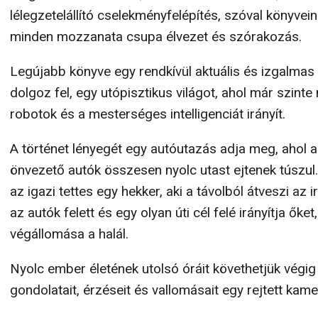
lélegzetelállító cselekményfelépítés, szóval könyvei
minden mozzanata csupa élvezet és szórakozás.
Legújabb könyve egy rendkívül aktuális és izgalmas
dolgoz fel, egy utópisztikus világot, ahol már szinte
robotok és a mesterséges intelligenciát irányít.
A történet lényegét egy autóutazás adja meg, ahol 
önvezető autók összesen nyolc utast ejtenek túszul
az igazi tettes egy hekker, aki a távolból átveszi az i
az autók felett és egy olyan úti cél felé irányítja őke
végállomása a halál.
Nyolc ember életének utolsó óráit követhetjük végig
gondolatait, érzéseit és vallomásait egy rejtett kame