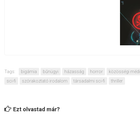
Tags:
bigámia
bűnügyi
házasság
horror
közösségi méd
sci-fi
szórakoztató irodalom
társadalmi sci-fi
thriller
Ezt olvastad már?