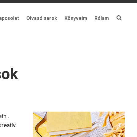
apcsolat
Olvasó sarok
Könyveim
Rólam
sok
tni.
reatív