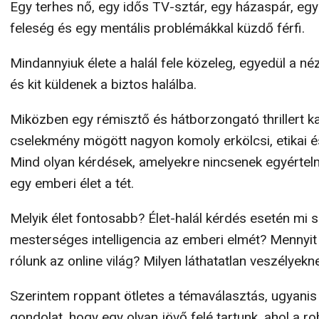
Egy terhes nő, egy idős TV-sztár, egy házaspár, eg
feleség és egy mentális problémákkal küzdő férfi.
Mindannyiuk élete a halál fele közeleg, egyedül a n
és kit küldenek a biztos halálba.
Miközben egy rémisztő és hátborzongató thrillert k
cselekmény mögött nagyon komoly erkölcsi, etikai 
Mind olyan kérdések, amelyekre nincsenek egyértel
egy emberi élet a tét.
Melyik élet fontosabb? Élet-halál kérdés esetén mi s
mesterséges intelligencia az emberi elmét? Mennyit
rólunk az online világ? Milyen láthatatlan veszélyekn
Szerintem roppant ötletes a témaválasztás, ugyani
gondolat, hogy egy olyan jövő felé tartunk, ahol a r