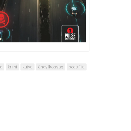
ia
krimi
kutya
öngyilkosság
pedofília