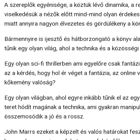
A szereplők egyénisége, a köztük lévő dinamika, a rej
viselkedésük a nézők előtt mind-mind olyan érdekes
miatt annyira nagyon élvezetes és gördülékeny a kö
Bármennyire is ijesztő és hátborzongató a könyv al
tűnik egy olyan világ, ahol a technika és a közösség
Egy olyan sci-fi thrillerben ami egyelőre csak fantá
az a kérdés, hogy hol ér véget a fantázia, az online vi
kőkemény valóság?
Egy olyan világban, ahol egyre inkább tűnik el az e
teret hódít magának a technika, ami gyakran manipulá
összemosódik a jó és a rossz.
John Marrs ezeket a képzelt és valós határokat fe