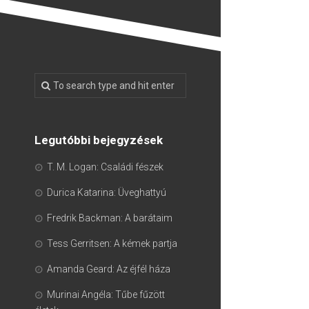
Legutóbbi bejegyzések
T. M. Logan: Családi fészek
Durica Katarina: Üveghattyú
Fredrik Backman: A barátaim
Tess Gerritsen: A kémek partja
Amanda Geard: Az éjfél háza
Murinai Angéla: Tűbe fűzött