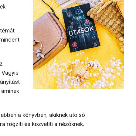
nek
 témát
 mindent
az
. Vagyis
rányítást
t, aminek
 ebben a könyvben, akiknek utolsó
ra rögzíti és közvetíti a nézőknek.