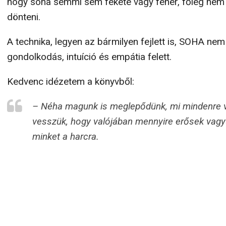
hogy soha semmi sem fekete vagy fehér, főleg nem a
dönteni.
A technika, legyen az bármilyen fejlett is, SOHA nem
gondolkodás, intuíció és empátia felett.
Kedvenc idézetem a könyvből:
– Néha magunk is meglepődünk, mi mindenre 
vesszük, hogy valójában mennyire erősek vagy
minket a harcra.