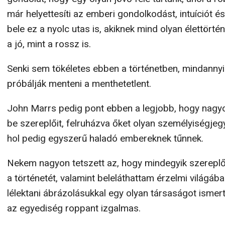
már helyettesíti az emberi gondolkodást, intuíciót é
bele ez a nyolc utas is, akiknek mind olyan élettört
a jó, mint a rossz is.
Senki sem tökéletes ebben a történetben, mindanny
próbálják menteni a menthetetlent.
John Marrs pedig pont ebben a legjobb, hogy nagyo
be szereplőit, felruházva őket olyan személyiségjeg
hol pedig egyszerű haladó embereknek tűnnek.
Nekem nagyon tetszett az, hogy mindegyik szerepl
a történetét, valamint beleláthattam érzelmi világáb
lélektani ábrázolásukkal egy olyan társaságot ism
az egyediség roppant izgalmas.