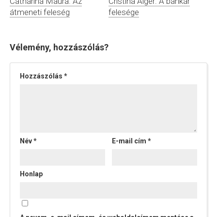
Cristina Alger: A bankár
Catharina Maura: Az
felesége
átmeneti feleség
Vélemény, hozzászólás?
Hozzászólás
*
Név
*
E-mail cím
*
Honlap