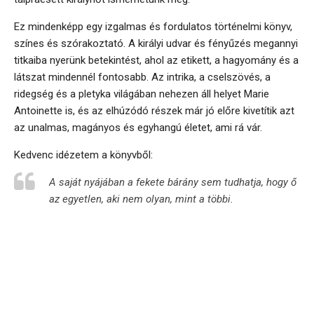
Ez mindenképp egy izgalmas és fordulatos történelmi könyv,
színes és szórakoztató. A királyi udvar és fényűzés megannyi
titkaiba nyerünk betekintést, ahol az etikett, a hagyomány és a
látszat mindennél fontosabb. Az intrika, a cselszövés, a
ridegség és a pletyka világában nehezen áll helyet Marie
Antoinette is, és az elhúzódó részek már jó előre kivetítik azt
az unalmas, magányos és egyhangú életet, ami rá vár.
Kedvenc idézetem a könyvből:
A saját nyájában a fekete bárány sem tudhatja, hogy ő
az egyetlen, aki nem olyan, mint a többi.