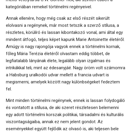
kategóriában remekel történelmi regényeivel.
Annak ellenére, hogy még csak az első részét sikerült
elolvasni a regénynek, már most tetszik a szerző stílusa, a
részletes, körülíró és lassan kibontakozó vonal, ami által egy
mindent átfogó, teljes képet kapunk Marie Antoinette életéről.
Amúgy is nagy rajongója vagyok ennek a történelmi kornak,
főleg Mária Terézia életéről olvastam eddig többet, de
legfiatalabb lányának élete, legalább olyan izgalmas és
intrikákkal teli, mint az édesanyjáé. Nagy öröm volt számomra
a Habsburg uralkodói udvar mellett a francia udvart is
megismerni, amelyek között nagy különbségeket fedeztem
fel.
Mint minden történelmi regénynek, ennek is lassan folydogáló
és vontatott a stílusa, de aki szeret részletesen belemenni
egy adott történelmi korszak politikai, társadalmi és kulturális
viszontagságaiba, annak ez nem jelent gondot. Az
eseményekkel együtt fejlődik az olvasó is, aki teljesen bele