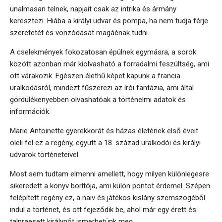
unalmasan telnek, napjait csak az intrika és ármány
keresztezi. Hiába a királyi udvar és pompa, ha nem tudja férje
szeretetét és vonzódását magáénak tudni.
A cselekmények fokozatosan épülnek egymásra, a sorok
között azonban már kiolvasható a forradalmi feszültség, ami
ott várakozik. Egészen élethű képet kapunk a francia
uralkodásról, mindezt fűszerezi az írói fantázia, ami által
gördülékenyebben olvashatóak a történelmi adatok és
információk.
Marie Antoinette gyerekkorát és házas életének első éveit
öleli fel ez a regény, együtt a 18. század uralkodói és királyi
udvarok történeteivel.
Most sem tudtam elmenni amellett, hogy milyen különlegesre
sikeredett a könyv borítója, ami külön pontot érdemel. Szépen
felépített regény ez, a naiv és játékos kislány szemszögéből
indul a történet, és ott fejeződik be, ahol már egy érett és
talpraesett királynőt ismerhetünk meg.