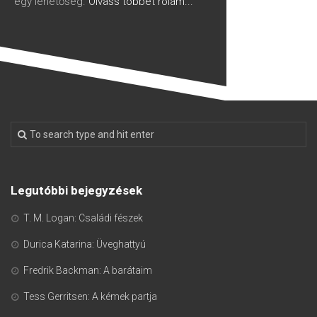
egy lehetőség.
Olvass többet rólam...
Legutóbbi bejegyzések
T. M. Logan: Családi fészek
Durica Katarina: Üveghattyú
Fredrik Backman: A barátaim
Tess Gerritsen: A kémek partja