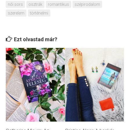
női sors
osztrák
romantikus
szépirodalom
szerelem
történelmi
Ezt olvastad már?