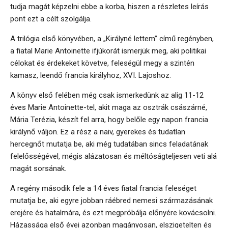
tudja magát képzelni ebbe a korba, hiszen a részletes leírás
pont ezt a célt szolgálja.
A trilógia első könyvében, a „Királyné lettem” című regényben,
a fiatal Marie Antoinette ifjúkorát ismerjük meg, aki politikai
célokat és érdekeket követve, feleségül megy a szintén
kamasz, leendő francia királyhoz, XVI. Lajoshoz.
A könyv első felében még csak ismerkedünk az alig 11-12
éves Marie Antoinette-tel, akit maga az osztrák császárné,
Mária Terézia, készít fel arra, hogy belőle egy napon francia
királynő váljon. Ez a rész a naiv, gyerekes és tudatlan
hercegnőt mutatja be, aki még tudatában sincs feladatának
felelősségével, mégis alázatosan és méltóságteljesen veti alá
magát sorsának.
A regény második fele a 14 éves fiatal francia feleséget
mutatja be, aki egyre jobban ráébred nemesi származásának
erejére és hatalmára, és ezt megpróbálja előnyére kovácsolni.
Házassága első évei azonban magányosan, elszigetelten és