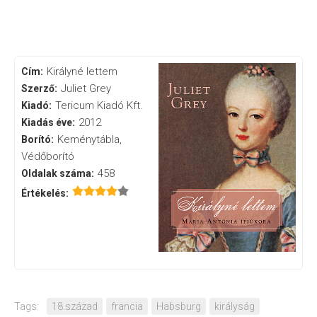
Királyné lettem
Cím:
Juliet Grey
Szerző:
Tericum Kiadó Kft.
Kiadó:
2012
Kiadás éve:
Keménytábla,
Borító:
Védőborító
458
Oldalak száma:
Értékelés:
Tags:
18.század
francia
Habsburg
királyság