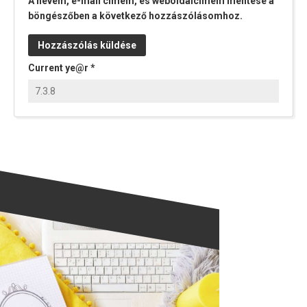
A nevem, e-mail címem, és weboldalcímem mentése a
böngészőben a következő hozzászólásomhoz.
Current ye@r
*