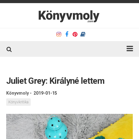
Kezdőlap
Könyvkritika
Juliet Grey: Királyné lettem
Könyvajánló
Könyvmoly
-
2019-01-15
Kapcsolat
Könyvkritika
Olvasó sarok
Könyveim
Rólam