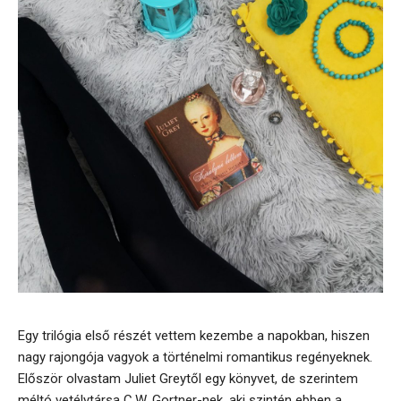
Egy trilógia első részét vettem kezembe a napokban, hiszen
nagy rajongója vagyok a történelmi romantikus regényeknek.
Először olvastam Juliet Greytől egy könyvet, de szerintem
méltó vetélytársa C.W. Gortner-nek, aki szintén ebben a