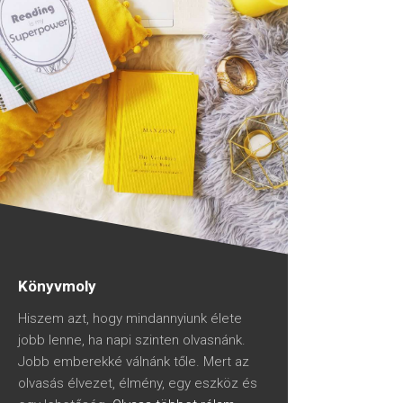
Könyvmoly
Hiszem azt, hogy mindannyiunk élete
jobb lenne, ha napi szinten olvasnánk.
Jobb emberekké válnánk tőle. Mert az
olvasás élvezet, élmény, egy eszköz és