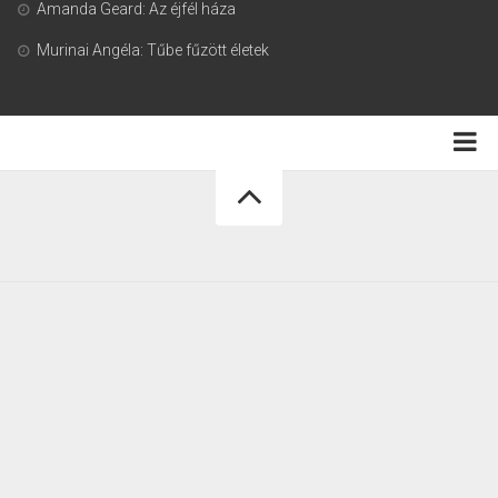
Amanda Geard: Az éjfél háza
Murinai Angéla: Tűbe fűzött életek
Adatkezelési tájékoztató
Könyvmoly.com © 2026. Minden jog fenntartva.