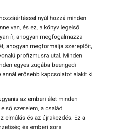
 hozzáértéssel nyúl hozzá minden
ne van, és ez, a könyv legelső
ogyan ír, ahogyan megfogalmazza
t, ahogyan megformálja szereplőit,
vonalú profizmusra utal. Minden
minden egyes zugába beengedi
 annál erősebb kapcsolatot alakít ki
ugyanis az emberi élet minden
 első szerelem, a család
z elmúlás és az újrakezdés. Ez a
mzetiség és emberi sors