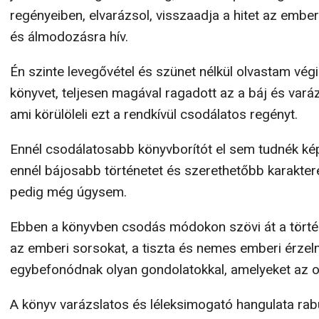
regényeiben, elvarázsol, visszaadja a hitet az embe
és álmodozásra hív.
Én szinte levegővétel és szünet nélkül olvastam végi
könyvet, teljesen magával ragadott az a báj és varáz
ami körülöleli ezt a rendkívül csodálatos regényt.
Ennél csodálatosabb könyvborítót el sem tudnék kép
ennél bájosabb történetet és szerethetőbb karakter
pedig még úgysem.
Ebben a könyvben csodás módokon szövi át a tört
az emberi sorsokat, a tiszta és nemes emberi érze
egybefonódnak olyan gondolatokkal, amelyeket az 
A könyv varázslatos és léleksimogató hangulata rabul 