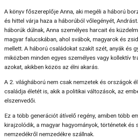
A könyv főszereplője Anna, aki megéli a háború borz
és hittel várja haza a háborúból vőlegényét, András
háborúk dúlnak, Anna személyes harcait és küzdelme
magyar falucskában, ahol svábok, magyarok és zs
mellett. A háború családokat szakít szét, anyák és g
miközben minden egyes személyes vagy kollektív t
azokat, akikben közös az élni akarás.
A 2. világháború nem csak nemzetek és országok éle
családja életét is, akik a politikai változások, az em
elszenvedői.
Ez a több generációt átívelő regény, amiben több em
kirajzolódik, a magyar hagyományok, történetek és s
nemzedékről nemzedékre szállnak.