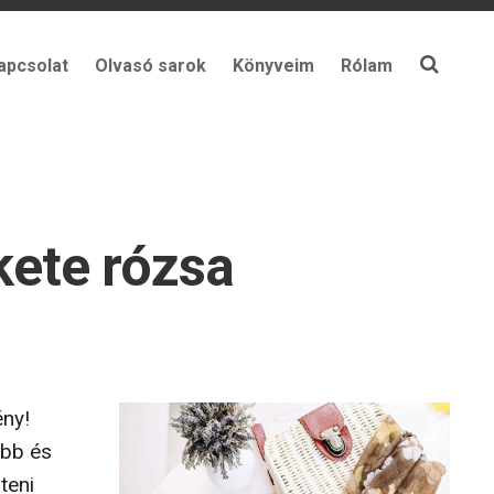
apcsolat
Olvasó sarok
Könyveim
Rólam
kete rózsa
ény!
obb és
teni