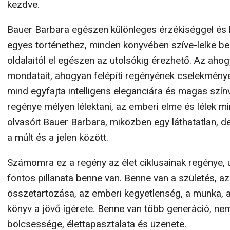
kezdve.
Bauer Barbara egészen különleges érzékiséggel és
egyes történethez, minden könyvében szíve-lelke ben
oldalaitól el egészen az utolsókig érezhető. Az ah
mondatait, ahogyan felépíti regényének cselekményé
mind egyfajta intelligens eleganciára és magas szín
regénye mélyen lélektani, az emberi elme és lélek 
olvasóit Bauer Barbara, miközben egy láthatatlan, de
a múlt és a jelen között.
Számomra ez a regény az élet ciklusainak regénye, 
fontos pillanata benne van. Benne van a születés, az
összetartozása, az emberi kegyetlenség, a munka, a
könyv a jövő ígérete. Benne van több generáció, ne
bölcsessége, élettapasztalata és üzenete.