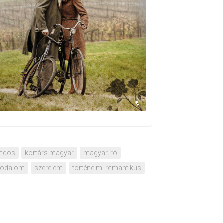
andos
kortárs magyar
magyar író
rodalom
szerelem
történelmi romantikus