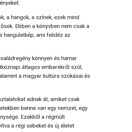
ményeket.
tok, a hangok, a színek, ezek mind
rősek. Ebben a könyvben nem csak a
hangulatkép, ami felidéz az
 családregény könnyen és hamar
tköznapi átlagos emberekről szól,
valamint a magyar kultúra szokásai és
ztalatokat adnak át, amiket csak
énetekben benne van egy nemzet, egy
énysége. Ezekből a régmúlt
ítva a régi sebeket és új életet