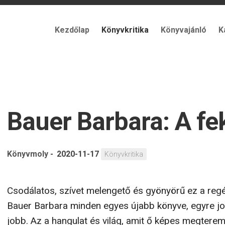
Kezdőlap
Könyvkritika
Könyvajánló
K
Bauer Barbara: A fe
Könyvmoly
-
2020-11-17
Könyvkritika
Csodálatos, szívet melengető és gyönyörű ez a reg
Bauer Barbara minden egyes újabb könyve, egyre j
jobb. Az a hangulat és világ, amit ő képes megterem