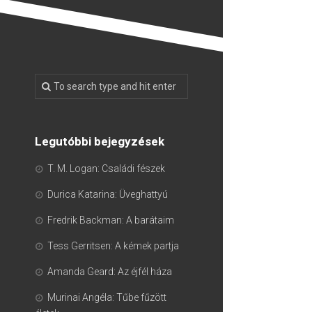
Legutóbbi bejegyzések
T. M. Logan: Családi fészek
Durica Katarina: Üveghattyú
Fredrik Backman: A barátaim
Tess Gerritsen: A kémek partja
Amanda Geard: Az éjfél háza
Murinai Angéla: Tűbe fűzött