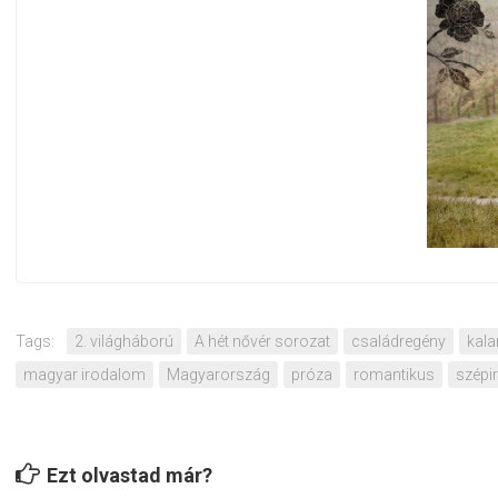
Tags:
2. világháború
A hét nővér sorozat
családregény
kal
magyar irodalom
Magyarország
próza
romantikus
szépi
Ezt olvastad már?