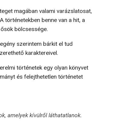
jteget magában valami varázslatosat,
A történetekben benne van a hit, a
az ősök bölcsessége.
gény szerintem bárkit el tud
szerethető karaktereivel.
relmi történetek egy olyan könyvet
nyt és felejthetetlen történetet
, amelyek kívülről láthatatlanok.