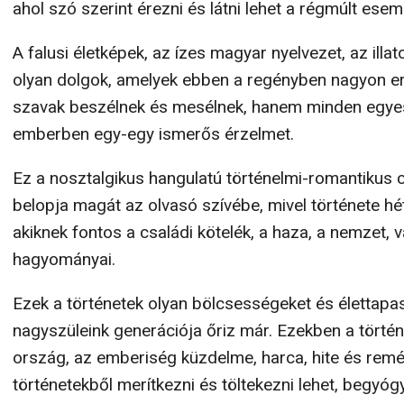
ahol szó szerint érezni és látni lehet a régmúlt ese
A falusi életképek, az ízes magyar nyelvezet, az illa
olyan dolgok, amelyek ebben a regényben nagyon e
szavak beszélnek és mesélnek, hanem minden egyes 
emberben egy-egy ismerős érzelmet.
Ez a nosztalgikus hangulatú történelmi-romantikus
belopja magát az olvasó szívébe, mivel története hé
akiknek fontos a családi kötelék, a haza, a nemzet, 
hagyományai.
Ezek a történetek olyan bölcsességeket és élettapas
nagyszüleink generációja őriz már. Ezekben a tört
ország, az emberiség küzdelme, harca, hite és rem
történetekből merítkezni és töltekezni lehet, begyógy