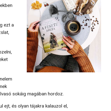
rekben
g ezt a
slat,
zelni,
eket
énelem
lmek
olvasó sokáig magában hordoz.
ejt, és olyan tájakra kalauzol el,