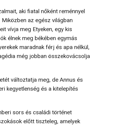
almait, aki fiatal nőként reménnyel
t. Miközben az egész világban
it vívja meg Etyeken, egy kis
idók élnek meg békében egymás
yerekek maradnak férj és apa nélkül,
ragédia még jobban összekovácsolja
tét változtatja meg, de Annus és
beri kegyetlenség és a kitelepítés
beri sors és családi történet
zokások előtt tiszteleg, amelyek