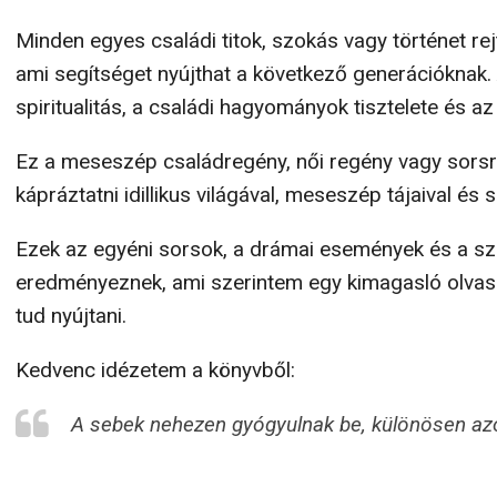
Minden egyes családi titok, szokás vagy történet re
ami segítséget nyújthat a következő generációknak. 
spiritualitás, a családi hagyományok tisztelete és 
Ez a meseszép családregény, női regény vagy sorsre
kápráztatni idillikus világával, meseszép tájaival és 
Ezek az egyéni sorsok, a drámai események és a sze
eredményeznek, ami szerintem egy kimagasló olvasmá
tud nyújtani.
Kedvenc idézetem a könyvből:
A sebek nehezen gyógyulnak be, különösen azok