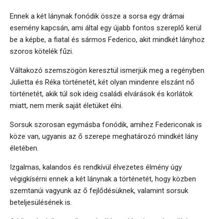
Ennek a két lánynak fonódik össze a sorsa egy drámai
esemény kapcsán, ami által egy újabb fontos szereplő kerül
be a képbe, a fiatal és sármos Federico, akit mindkét lányhoz
szoros kötelék fűzi.
Váltakozó szemszögön keresztül ismerjük meg a regényben
Julietta és Réka történetét, két olyan mindenre elszánt nő
történetét, akik túl sok ideig családi elvárások és korlátok
miatt, nem merik saját életüket élni.
Sorsuk szorosan egymásba fonódik, amihez Federiconak is
köze van, ugyanis az ő szerepe meghatározó mindkét lány
életében.
Izgalmas, kalandos és rendkívül élvezetes élmény úgy
végigkísérni ennek a két lánynak a történetét, hogy közben
szemtanúi vagyunk az ő fejlődésüknek, valamint sorsuk
beteljesülésének is.