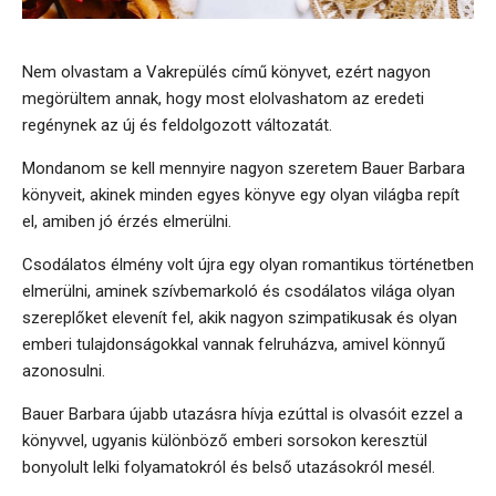
Nem olvastam a Vakrepülés című könyvet, ezért nagyon
megörültem annak, hogy most elolvashatom az eredeti
regénynek az új és feldolgozott változatát.
Mondanom se kell mennyire nagyon szeretem Bauer Barbara
könyveit, akinek minden egyes könyve egy olyan világba repít
el, amiben jó érzés elmerülni.
Csodálatos élmény volt újra egy olyan romantikus történetben
elmerülni, aminek szívbemarkoló és csodálatos világa olyan
szereplőket elevenít fel, akik nagyon szimpatikusak és olyan
emberi tulajdonságokkal vannak felruházva, amivel könnyű
azonosulni.
Bauer Barbara újabb utazásra hívja ezúttal is olvasóit ezzel a
könyvvel, ugyanis különböző emberi sorsokon keresztül
bonyolult lelki folyamatokról és belső utazásokról mesél.