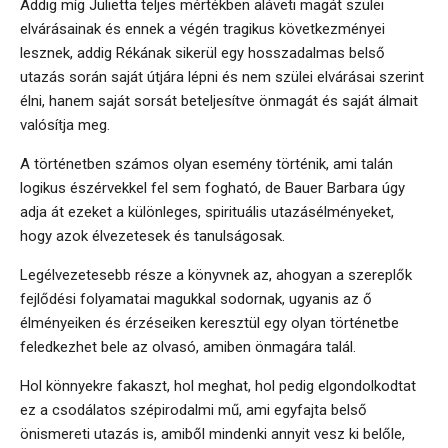
Addig míg Julietta teljes mértékben aláveti magát szülei
elvárásainak és ennek a végén tragikus következményei
lesznek, addig Rékának sikerül egy hosszadalmas belső
utazás során saját útjára lépni és nem szülei elvárásai szerint
élni, hanem saját sorsát beteljesítve önmagát és saját álmait
valósítja meg.
A történetben számos olyan esemény történik, ami talán
logikus észérvekkel fel sem fogható, de Bauer Barbara úgy
adja át ezeket a különleges, spirituális utazásélményeket,
hogy azok élvezetesek és tanulságosak.
Legélvezetesebb része a könyvnek az, ahogyan a szereplők
fejlődési folyamatai magukkal sodornak, ugyanis az ő
élményeiken és érzéseiken keresztül egy olyan történetbe
feledkezhet bele az olvasó, amiben önmagára talál.
Hol könnyekre fakaszt, hol meghat, hol pedig elgondolkodtat
ez a csodálatos szépirodalmi mű, ami egyfajta belső
önismereti utazás is, amiből mindenki annyit vesz ki belőle,