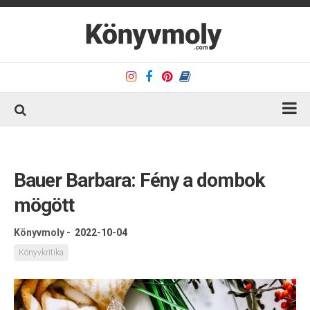
Kezdőlap
Könyvkritika
Bauer Barbara: Fény a dombok
Könyvajánló
mögött
Kapcsolat
Könyvmoly
-
2022-10-04
Olvasó sarok
Könyvkritika
Könyveim
Rólam