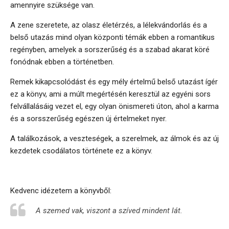
amennyire szüksége van.
A zene szeretete, az olasz életérzés, a lélekvándorlás és a
belső utazás mind olyan központi témák ebben a romantikus
regényben, amelyek a sorszerűség és a szabad akarat köré
fonódnak ebben a történetben.
Remek kikapcsolódást és egy mély értelmű belső utazást ígér
ez a könyv, ami a múlt megértésén keresztül az egyéni sors
felvállalásáig vezet el, egy olyan önismereti úton, ahol a karma
és a sorsszerűség egészen új értelmeket nyer.
A találkozások, a veszteségek, a szerelmek, az álmok és az új
kezdetek csodálatos története ez a könyv.
Kedvenc idézetem a könyvből:
A szemed vak, viszont a szíved mindent lát.