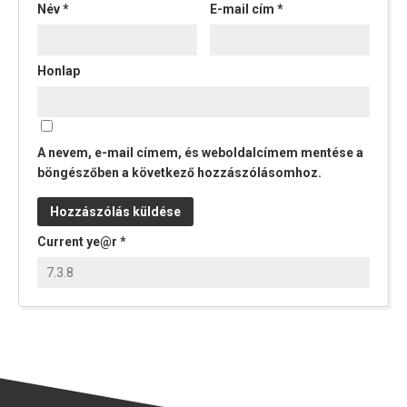
Név
*
E-mail cím
*
Honlap
A nevem, e-mail címem, és weboldalcímem mentése a
böngészőben a következő hozzászólásomhoz.
Current ye@r
*