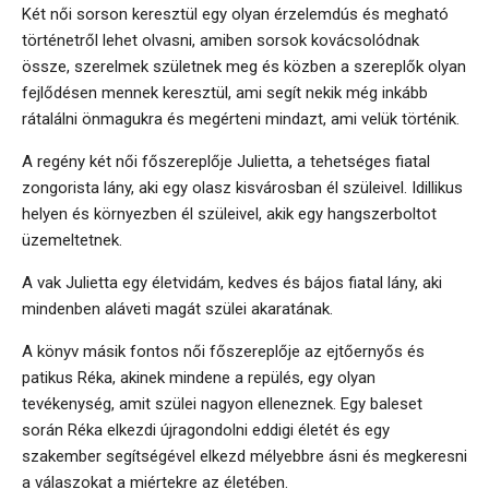
Két női sorson keresztül egy olyan érzelemdús és megható
történetről lehet olvasni, amiben sorsok kovácsolódnak
össze, szerelmek születnek meg és közben a szereplők olyan
fejlődésen mennek keresztül, ami segít nekik még inkább
rátalálni önmagukra és megérteni mindazt, ami velük történik.
A regény két női főszereplője Julietta, a tehetséges fiatal
zongorista lány, aki egy olasz kisvárosban él szüleivel. Idillikus
helyen és környezben él szüleivel, akik egy hangszerboltot
üzemeltetnek.
A vak Julietta egy életvidám, kedves és bájos fiatal lány, aki
mindenben aláveti magát szülei akaratának.
A könyv másik fontos női főszereplője az ejtőernyős és
patikus Réka, akinek mindene a repülés, egy olyan
tevékenység, amit szülei nagyon elleneznek. Egy baleset
során Réka elkezdi újragondolni eddigi életét és egy
szakember segítségével elkezd mélyebbre ásni és megkeresni
a válaszokat a miértekre az életében.