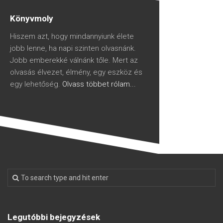
Könyvmoly
Hiszem azt, hogy mindannyiunk élete
jobb lenne, ha napi szinten olvasnánk.
Jobb emberekké válnánk tőle. Mert az
olvasás élvezet, élmény, egy eszköz és
egy lehetőség.
Olvass többet rólam...
Legutóbbi bejegyzések