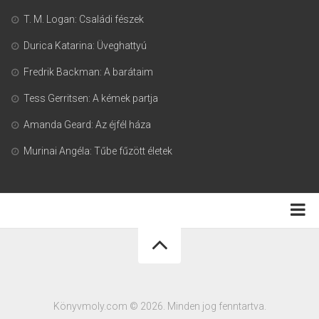
T. M. Logan: Családi fészek
Durica Katarina: Üveghattyú
Fredrik Backman: A barátaim
Tess Gerritsen: A kémek partja
Amanda Geard: Az éjfél háza
Murinai Angéla: Tűbe fűzött életek
Adatkezelési tájékoztató
Könyvmoly.com © 2026. Minden jog fenntartva.