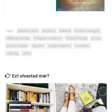
Tags:
Békéscsaba
ezotéria
kaland
kortárs magyar
lélekvándorlás
magyar irodalom
Olaszország
próza
pszichológia
repülés
szépirodalom
szerelem
vakság
zene
Ezt olvastad már?