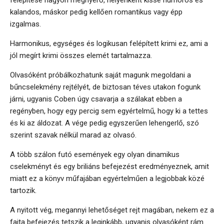
felépítése nagyon megnyerő, helyenként kissé humoros és
kalandos, máskor pedig kellően romantikus vagy épp
izgalmas.
Harmonikus, egységes és logikusan felépített krimi ez, ami a
jól megírt krimi összes elemét tartalmazza.
Olvasóként próbálkozhatunk saját magunk megoldani a
bűncselekmény rejtélyét, de biztosan téves utakon fogunk
járni, ugyanis Coben úgy csavarja a szálakat ebben a
regényben, hogy egy percig sem egyértelmű, hogy ki a tettes
és ki az áldozat. A vége pedig egyszerűen lehengerlő, szó
szerint szavak nélkül marad az olvasó.
A több szálon futó események egy olyan dinamikus
cselekményt és egy briliáns befejezést eredményeznek, amit
miatt ez a könyv műfajában egyértelműen a legjobbak közé
tartozik.
A nyitott vég, megannyi lehetőséget rejt magában, nekem ez a
fajta befejezés tetszik a leginkább, ugyanis olvasóként rám