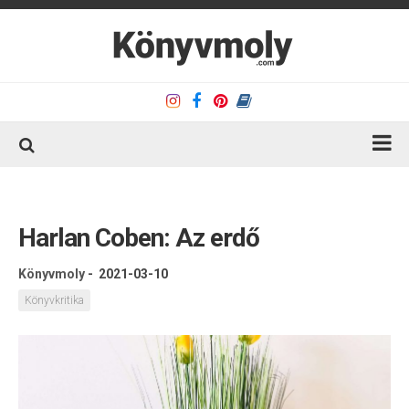
Kezdőlap
Könyvkritika
Harlan Coben: Az erdő
Könyvajánló
Könyvmoly
-
2021-03-10
Kapcsolat
Könyvkritika
Olvasó sarok
Könyveim
Rólam