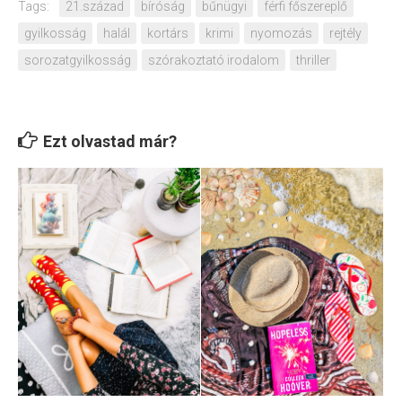
Tags:
21.század
bíróság
bűnügyi
férfi főszereplő
gyilkosság
halál
kortárs
krimi
nyomozás
rejtély
sorozatgyilkosság
szórakoztató irodalom
thriller
Ezt olvastad már?