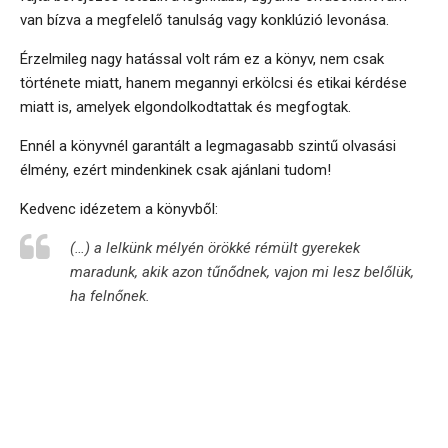
van bízva a megfelelő tanulság vagy konklúzió levonása.
Érzelmileg nagy hatással volt rám ez a könyv, nem csak
története miatt, hanem megannyi erkölcsi és etikai kérdése
miatt is, amelyek elgondolkodtattak és megfogtak.
Ennél a könyvnél garantált a legmagasabb szintű olvasási
élmény, ezért mindenkinek csak ajánlani tudom!
Kedvenc idézetem a könyvből:
(…) a lelkünk mélyén örökké rémült gyerekek
maradunk, akik azon tűnődnek, vajon mi lesz belőlük,
ha felnőnek.