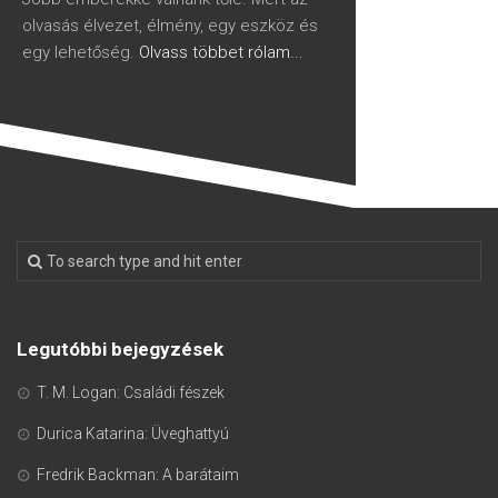
olvasás élvezet, élmény, egy eszköz és
egy lehetőség.
Olvass többet rólam...
Legutóbbi bejegyzések
T. M. Logan: Családi fészek
Durica Katarina: Üveghattyú
Fredrik Backman: A barátaim