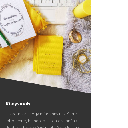
Könyvmoly
Hiszem azt, hogy mindannyiunk élete
jobb lenne, ha napi szinten olvasnánk.
Jobb emberekké válnánk tőle. Mert az