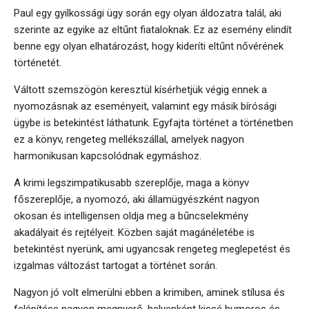
Paul egy gyilkossági ügy során egy olyan áldozatra talál, aki
szerinte az egyike az eltűnt fiataloknak. Ez az esemény elindít
benne egy olyan elhatározást, hogy kideríti eltűnt nővérének
történetét.
Váltott szemszögön keresztül kísérhetjük végig ennek a
nyomozásnak az eseményeit, valamint egy másik bírósági
ügybe is betekintést láthatunk. Egyfajta történet a történetben
ez a könyv, rengeteg mellékszállal, amelyek nagyon
harmonikusan kapcsolódnak egymáshoz.
A krimi legszimpatikusabb szereplője, maga a könyv
főszereplője, a nyomozó, aki államügyészként nagyon
okosan és intelligensen oldja meg a bűncselekmény
akadályait és rejtélyeit. Közben saját magánéletébe is
betekintést nyerünk, ami ugyancsak rengeteg meglepetést és
izgalmas változást tartogat a történet során.
Nagyon jó volt elmerülni ebben a krimiben, aminek stílusa és