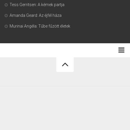
Tess Gerritsen: A kémek partja
Amanda Geard: Az éjfél háza
Murinai Angéla: Tűbe fűzött életek
Adatkezelési tájékoztató
Könyvmoly.com © 2026. Minden jog fenntartva.