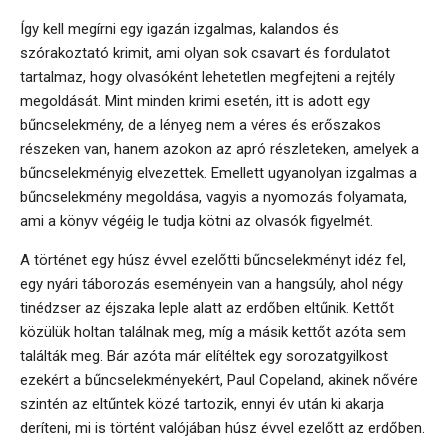
Így kell megírni egy igazán izgalmas, kalandos és
szórakoztató krimit, ami olyan sok csavart és fordulatot
tartalmaz, hogy olvasóként lehetetlen megfejteni a rejtély
megoldását. Mint minden krimi esetén, itt is adott egy
bűncselekmény, de a lényeg nem a véres és erőszakos
részeken van, hanem azokon az apró részleteken, amelyek a
bűncselekményig elvezettek. Emellett ugyanolyan izgalmas a
bűncselekmény megoldása, vagyis a nyomozás folyamata,
ami a könyv végéig le tudja kötni az olvasók figyelmét.
A történet egy húsz évvel ezelőtti bűncselekményt idéz fel,
egy nyári táborozás eseményein van a hangsúly, ahol négy
tinédzser az éjszaka leple alatt az erdőben eltűnik. Kettőt
közülük holtan találnak meg, míg a másik kettőt azóta sem
találták meg. Bár azóta már elítéltek egy sorozatgyilkost
ezekért a bűncselekményekért, Paul Copeland, akinek nővére
szintén az eltűntek közé tartozik, ennyi év után ki akarja
deríteni, mi is történt valójában húsz évvel ezelőtt az erdőben.