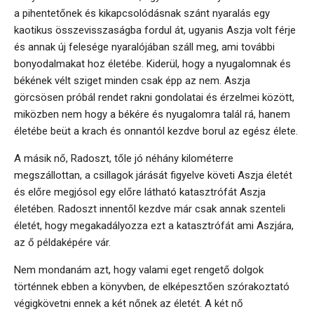
a pihentetőnek és kikapcsolódásnak szánt nyaralás egy
kaotikus összevisszaságba fordul át, ugyanis Aszja volt férje
és annak új felesége nyaralójában száll meg, ami további
bonyodalmakat hoz életébe. Kiderül, hogy a nyugalomnak és
békének vélt sziget minden csak épp az nem. Aszja
görcsösen próbál rendet rakni gondolatai és érzelmei között,
miközben nem hogy a békére és nyugalomra talál rá, hanem
életébe beüt a krach és onnantól kezdve borul az egész élete.
A másik nő, Radoszt, tőle jó néhány kilométerre
megszállottan, a csillagok járását figyelve követi Aszja életét
és előre megjósol egy előre látható katasztrófát Aszja
életében. Radoszt innentől kezdve már csak annak szenteli
életét, hogy megakadályozza ezt a katasztrófát ami Aszjára,
az ő példaképére vár.
Nem mondanám azt, hogy valami eget rengető dolgok
történnek ebben a könyvben, de elképesztően szórakoztató
végigkövetni ennek a két nőnek az életét. A két nő