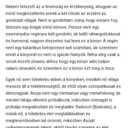
Nekem tetszett az a finomság és érzékenység, ahogyan az
írónő megközelítette ennek a két nőnek az érzelmi és
gondolati világát. Nem is gondoltam volna, hogy ennyire fog
tetszeni egy bolgár írónő könyve. Persze nem egy
eseménydús regényre kell gondolni, de kellő ráhangolódással
és humorral, nagyon élvezetes tud lenni ez a könyv. A végén
nem egy katartikus befejezésre kell számítani, de szerintem
ennél a könyvnél ez nem is igazán hiányzik. Néha elég csak a
sorok között olvasni, ahhoz hogy egy könyv adni tudjon
valami útravalót, és szerintem ez a könyv ezt meg is teszi.
Egyik nő sem tökéletes ebben a könyvben, mindkét nő világa
messze áll a tökéletességtől, de ettől olyan szimpatikusak és
életszagúak. Aszja nem egy mintaanya vagy mintafeleség, de
minden hibája ellenére próbálkozik, miközben önmagát is
próbálja megvalósítani és megtalálni. Radoszt (Büdöske), a
másik nő, a tökéletes élet megtalálásában és
megteremtésében leli örömét, miközben Aszját
csillagtestvérének tekinti, akitől tanulni szeretne az élet