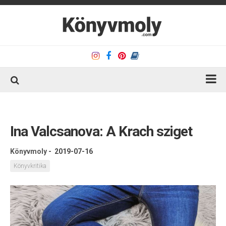
Kezdőlap
Könyvkritika
Ina Valcsanova: A Krach sziget
Könyvajánló
Könyvmoly
-
2019-07-16
Kapcsolat
Könyvkritika
Olvasó sarok
Könyveim
Rólam