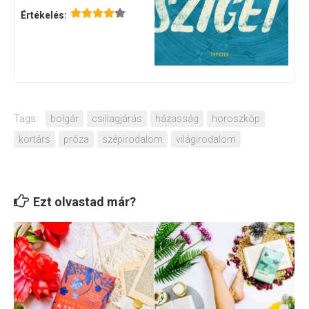
Értékelés:
Tags:
bolgár
csillagjárás
házasság
horoszkóp
kortárs
próza
szépirodalom
világirodalom
Ezt olvastad már?