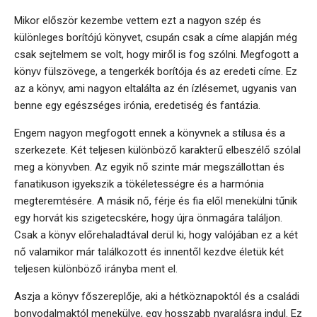
Mikor először kezembe vettem ezt a nagyon szép és
különleges borítójú könyvet, csupán csak a címe alapján még
csak sejtelmem se volt, hogy miről is fog szólni. Megfogott a
könyv fülszövege, a tengerkék borítója és az eredeti címe. Ez
az a könyv, ami nagyon eltalálta az én ízlésemet, ugyanis van
benne egy egészséges irónia, eredetiség és fantázia.
Engem nagyon megfogott ennek a könyvnek a stílusa és a
szerkezete. Két teljesen különböző karakterű elbeszélő szólal
meg a könyvben. Az egyik nő szinte már megszállottan és
fanatikuson igyekszik a tökéletességre és a harmónia
megteremtésére. A másik nő, férje és fia elől menekülni tűnik
egy horvát kis szigetecskére, hogy újra önmagára találjon.
Csak a könyv előrehaladtával derül ki, hogy valójában ez a két
nő valamikor már találkozott és innentől kezdve életük két
teljesen különböző irányba ment el.
Aszja a könyv főszereplője, aki a hétköznapoktól és a családi
bonyodalmaktól menekülve, egy hosszabb nyaralásra indul. Ez