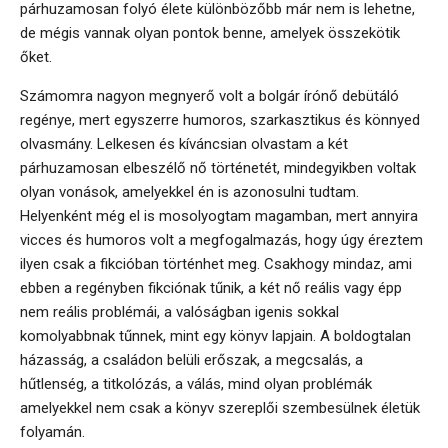
párhuzamosan folyó élete különbözőbb már nem is lehetne,
de mégis vannak olyan pontok benne, amelyek összekötik
őket.
Számomra nagyon megnyerő volt a bolgár írónő debütáló
regénye, mert egyszerre humoros, szarkasztikus és könnyed
olvasmány. Lelkesen és kíváncsian olvastam a két
párhuzamosan elbeszélő nő történetét, mindegyikben voltak
olyan vonások, amelyekkel én is azonosulni tudtam.
Helyenként még el is mosolyogtam magamban, mert annyira
vicces és humoros volt a megfogalmazás, hogy úgy éreztem
ilyen csak a fikcióban történhet meg. Csakhogy mindaz, ami
ebben a regényben fikciónak tűnik, a két nő reális vagy épp
nem reális problémái, a valóságban igenis sokkal
komolyabbnak tűnnek, mint egy könyv lapjain. A boldogtalan
házasság, a családon belüli erőszak, a megcsalás, a
hűtlenség, a titkolózás, a válás, mind olyan problémák
amelyekkel nem csak a könyv szereplői szembesülnek életük
folyamán.