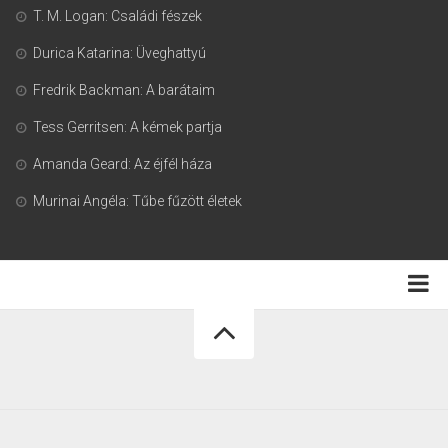
T. M. Logan: Családi fészek
Durica Katarina: Üveghattyú
Fredrik Backman: A barátaim
Tess Gerritsen: A kémek partja
Amanda Geard: Az éjfél háza
Murinai Angéla: Tűbe fűzött életek
Adatkezelési tájékoztató
Könyvmoly.com © 2026. Minden jog fenntartva.