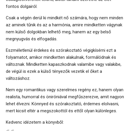
fontos dolgairól.
Csak a végén derül ki mindkét nő számára, hogy nem minden
az aminek tűnik és az a harmónia, amire mindketten vágynak
nem külső dolgokban lelhető meg, hanem az egy belső
megnyugvás és elfogadás.
Eszméletlenül érdekes és szórakoztató végigkísérni ezt a
folyamatot, amikor mindketten alakulnak, formálódnak és
változnak. Mindketten kapaszkodnak valamibe vagy valakibe,
de végül is ezek a külső tényezők vezetik el őket a
változáshoz.
Nem egy romantikus vagy szerelmes regény ez, hanem olyan
realista, humorral és öniróniával megfűszerezve, amit nagyon
lehet élvezni. Könnyed és szórakoztató, érdemes elolvasni,
mert kicsit eltér a megszokottól és ettől olyan különleges.
Kedvenc idézetem a könyvből: