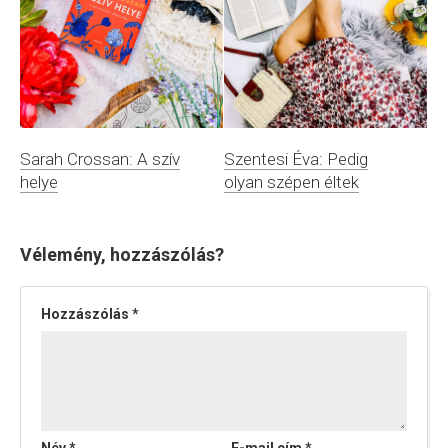
Sarah Crossan: A szív
Szentesi Éva: Pedig
helye
olyan szépen éltek
Vélemény, hozzászólás?
Hozzászólás
*
Név
*
E-mail cím
*