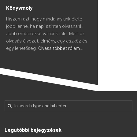
Könyvmoly
Hiszem azt, hogy mindannyiunk élete
jobb lenne, ha napi szinten olvasnánk.
Jobb emberekké válnánk tőle. Mert az
olvasás élvezet, élmény, egy eszköz és
egy lehetőség.
Olvass többet rólam...
Legutóbbi bejegyzések