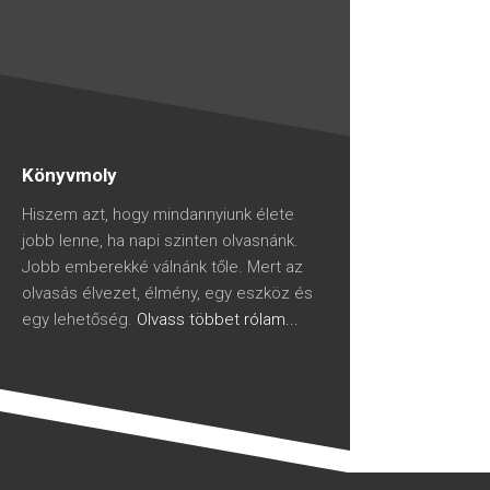
Könyvmoly
Hiszem azt, hogy mindannyiunk élete
jobb lenne, ha napi szinten olvasnánk.
Jobb emberekké válnánk tőle. Mert az
olvasás élvezet, élmény, egy eszköz és
egy lehetőség.
Olvass többet rólam...