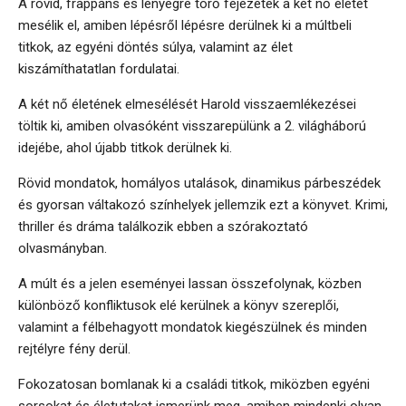
A rövid, frappáns és lényegre törő fejezetek a két nő életét
mesélik el, amiben lépésről lépésre derülnek ki a múltbeli
titkok, az egyéni döntés súlya, valamint az élet
kiszámíthatatlan fordulatai.
A két nő életének elmesélését Harold visszaemlékezései
töltik ki, amiben olvasóként visszarepülünk a 2. világháború
idejébe, ahol újabb titkok derülnek ki.
Rövid mondatok, homályos utalások, dinamikus párbeszédek
és gyorsan váltakozó színhelyek jellemzik ezt a könyvet. Krimi,
thriller és dráma találkozik ebben a szórakoztató
olvasmányban.
A múlt és a jelen eseményei lassan összefolynak, közben
különböző konfliktusok elé kerülnek a könyv szereplői,
valamint a félbehagyott mondatok kiegészülnek és minden
rejtélyre fény derül.
Fokozatosan bomlanak ki a családi titkok, miközben egyéni