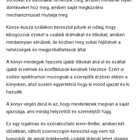
sorsokat és életutakat ismerünk meg, amiben mindenki olyan
döntéseket hoz meg, amiben saját megküzdési
mechanizmusait mutatja meg.
Kesze-kusza szálakon keresztül jutunk el odáig, hogy
kibogozzuk ezeket a családi drámákat és titkokat, amiben
mindannyian sérülnek, de közben meg sokat fejlődnek a
nehézségek és megpróbáltatások által.
A könyv mindegyik fejezete újabb titkokat árul el és ezáltal
újabb érzelmek és konfliktusok kerülnek felszínre. Ezért is
széles spektrumon mozognak a szereplők érzései ebben a
könyvben, ahol sosem egyértelmű hogy ki mond igazat és ki
hazudik.
A könyv végén derül ki az, hogy mindenkinek megvan a saját
igazsága, ami mindig helyzettől és személytől függ.
Ez egy izgalmas és szórakoztató krimi-thriller, amiben két
idősíkban, váltott szemszögön keresztül egy nem túl
bonyolult, de annál érdekesebb családi drámát lehet olvasni.