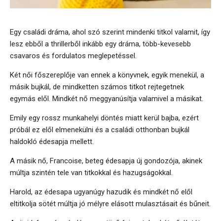
Egy családi dráma, ahol szó szerint mindenki titkol valamit, így
lesz ebből a thrillerből inkább egy dráma, több-kevesebb
csavaros és fordulatos meglepetéssel.
Két női főszereplője van ennek a könyvnek, egyik menekül, a
másik bujkál, de mindketten számos titkot rejtegetnek
egymás elől. Mindkét nő meggyanúsítja valamivel a másikat.
Emily egy rossz munkahelyi döntés miatt kerül bajba, ezért
próbál ez elől elmenekülni és a családi otthonban bujkál
haldokló édesapja mellett.
A másik nő, Francoise, beteg édesapja új gondozója, akinek
múltja szintén tele van titkokkal és hazugságokkal.
Harold, az édesapa ugyanúgy hazudik és mindkét nő elől
eltitkolja sötét múltja jó mélyre elásott mulasztásait és bűneit.