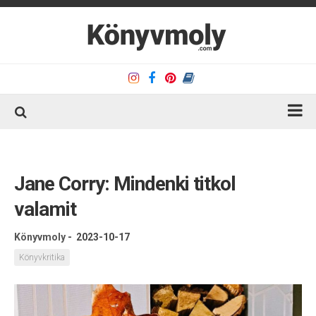
Kezdőlap
Könyvkritika
Jane Corry: Mindenki titkol
Könyvajánló
valamit
Kapcsolat
Könyvmoly
-
2023-10-17
Olvasó sarok
Könyvkritika
Könyveim
Rólam