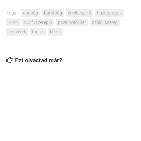
Tags:
apaság
barátság
énelbeszélő
hazugságok
krimi
női főszereplő
pszichothriller
szülői szerep
testvérek
thriller
titkok
Ezt olvastad már?