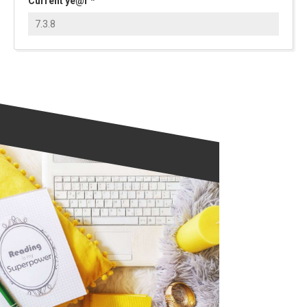
Current ye@r
*