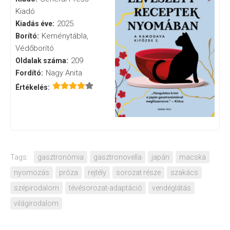
Kiadó
2025
Kiadás éve:
Keménytábla,
Borító:
Védőborító
209
Oldalak száma:
Nagy Anita
Fordító:
Értékelés:
Tags:
gasztronómia
gasztronovella
japán
macska
nyomozás
próza
rejtély
sorozat része
szakács
szépirodalom
tévésorozat-adaptáció
vendéglátás
világirodalom