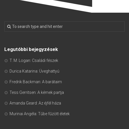
Legutóbbi bejegyzések
T. M. Logan: Családi fészek
Durica Katarina: Üveghattyú
Fredrik Backman: A barátaim
Tess Gerritsen: A kémek partja
Amanda Geard: Az éjfél háza
Murinai Angéla: Tűbe fűzött életek