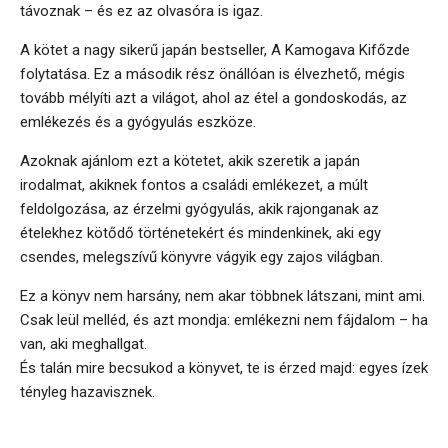
távoznak – és ez az olvasóra is igaz.
A kötet a nagy sikerű japán bestseller, A Kamogava Kifőzde
folytatása. Ez a második rész önállóan is élvezhető, mégis
tovább mélyíti azt a világot, ahol az étel a gondoskodás, az
emlékezés és a gyógyulás eszköze.
Azoknak ajánlom ezt a kötetet, akik szeretik a japán
irodalmat, akiknek fontos a családi emlékezet, a múlt
feldolgozása, az érzelmi gyógyulás, akik rajonganak az
ételekhez kötődő történetekért és mindenkinek, aki egy
csendes, melegszívű könyvre vágyik egy zajos világban.
Ez a könyv nem harsány, nem akar többnek látszani, mint ami.
Csak leül melléd, és azt mondja: emlékezni nem fájdalom – ha
van, aki meghallgat.
És talán mire becsukod a könyvet, te is érzed majd: egyes ízek
tényleg hazavisznek.