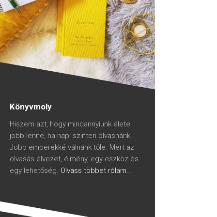
Könyvmoly
Hiszem azt, hogy mindannyiunk élete
jobb lenne, ha napi szinten olvasnánk.
Jobb emberekké válnánk tőle. Mert az
olvasás élvezet, élmény, egy eszköz és
egy lehetőség.
Olvass többet rólam...