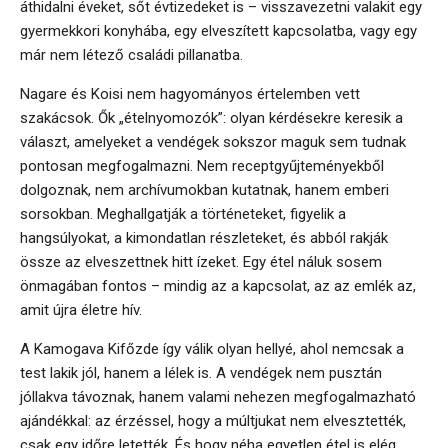
áthidalni éveket, sőt évtizedeket is – visszavezetni valakit egy
gyermekkori konyhába, egy elveszített kapcsolatba, vagy egy
már nem létező családi pillanatba.
Nagare és Koisi nem hagyományos értelemben vett
szakácsok. Ők „ételnyomozók”: olyan kérdésekre keresik a
választ, amelyeket a vendégek sokszor maguk sem tudnak
pontosan megfogalmazni. Nem receptgyűjteményekből
dolgoznak, nem archívumokban kutatnak, hanem emberi
sorsokban. Meghallgatják a történeteket, figyelik a
hangsúlyokat, a kimondatlan részleteket, és abból rakják
össze az elveszettnek hitt ízeket. Egy étel náluk sosem
önmagában fontos – mindig az a kapcsolat, az az emlék az,
amit újra életre hív.
A Kamogava Kifőzde így válik olyan hellyé, ahol nemcsak a
test lakik jól, hanem a lélek is. A vendégek nem pusztán
jóllakva távoznak, hanem valami nehezen megfogalmazható
ajándékkal: az érzéssel, hogy a múltjukat nem elvesztették,
csak egy időre letették. És hogy néha egyetlen étel is elég