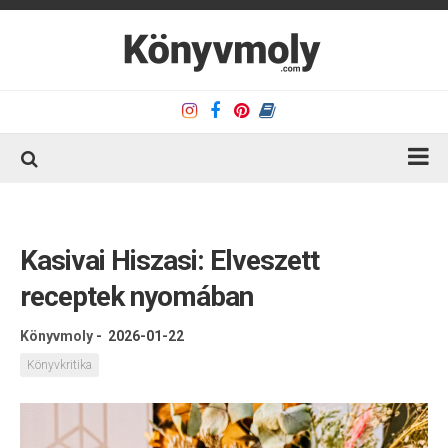
Kezdőlap
Könyvkritika
Kasivai Hiszasi: Elveszett
Könyvajánló
receptek nyomában
Kapcsolat
Könyvmoly
-
2026-01-22
Olvasó sarok
Könyvkritika
Könyveim
Rólam