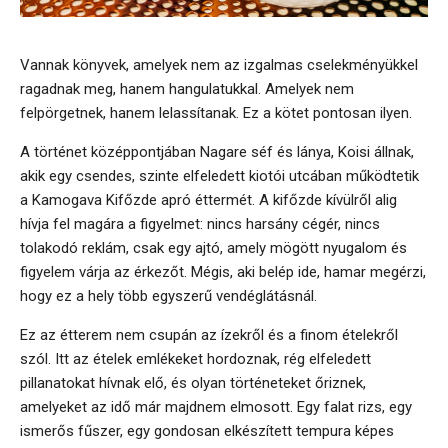
Vannak könyvek, amelyek nem az izgalmas cselekményükkel
ragadnak meg, hanem hangulatukkal. Amelyek nem
felpörgetnek, hanem lelassítanak. Ez a kötet pontosan ilyen.
A történet középpontjában Nagare séf és lánya, Koisi állnak,
akik egy csendes, szinte elfeledett kiotói utcában működtetik
a Kamogava Kifőzde apró éttermét. A kifőzde kívülről alig
hívja fel magára a figyelmet: nincs harsány cégér, nincs
tolakodó reklám, csak egy ajtó, amely mögött nyugalom és
figyelem várja az érkezőt. Mégis, aki belép ide, hamar megérzi,
hogy ez a hely több egyszerű vendéglátásnál.
Ez az étterem nem csupán az ízekről és a finom ételekről
szól. Itt az ételek emlékeket hordoznak, rég elfeledett
pillanatokat hívnak elő, és olyan történeteket őriznek,
amelyeket az idő már majdnem elmosott. Egy falat rizs, egy
ismerős fűszer, egy gondosan elkészített tempura képes