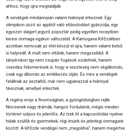
ahhoz, hogy újra megtalálják.
A vendégek mindannyian valami hiánnyal érkeznek. Egy
olimpikon úszó az apjától való eltávolodást gyászolja, egy
egyszeri slágert jegyző popsztár pedig egyetlen receptben
keresi önmaga egykori változatát. A Kamogava Kifőzdében
azonban nemcsak az étel készül el újra, hanem valami belső
is helyreáll. A múlt nem eltűnik, hanem megszelídül. A
tányérokon így nem csupán fogások születnek, hanem
csendes felismerések is: hogy a veszteség nem végállomás,
csak egy állomás az emlékezés útján. És mire a vendégek
felállnak az asztaltól, már nem ugyanazzal a hiánnyal
távoznak, amellyel érkeztek.
A regény ereje a finomságban, a gyöngédségben rejlik.
Nincsenek nagy drámák, hangos fordulatok, mégis minden
történet súlyos és jelentős. Az ízek itt a kapcsolódás nyelvei:
hidak szülők és gyermekek, régi énünk és jelenlegi önmagunk
között. A kifőzde vendégei nem „megoldva”, hanem megértve