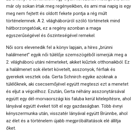
már oly sokan írtak meg regényeikben, és ami mai napig is egy
meg nem fejtett és oldott fekete pontja a rég múlt
történelemnek. A 2. világháborúról szóló történetek mind
hátborzongatóak, ez a regény azonban a maga
egyszerűségével és őszinteségével remekel.
Női sors elevenedik fel a könyv lapjain, a híres „brünni
halálmenet” egyik női túlélője szemszögéből ismerjük meg a
2. világháború utáni németeket, akiket kiűztek otthonaikból. Ez
a halálmenet sok életet követelt, asszonyok, férfiak és
gyerekek vesztek oda. Gerta Schnirch egyike azoknak a
túlélőknek, aki csecsemőjével együtt megteszi ezt a menetet
és eljut a végcélhoz. Ezután, Gerta néhány asszonytársával
együtt egy dél-morvaországi kis faluba kerül kitelepítésre, ahol
lányával együtt éveket tölt el egy gazdaságban. Több évnyi
kényszermunka után, visszatér lányával együtt Brünnbe, ahol
az élet és a történelem újabb megpróbáltatások elé állítja
őket.