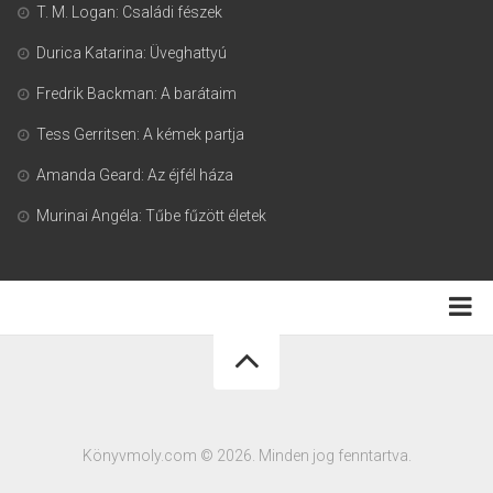
T. M. Logan: Családi fészek
Durica Katarina: Üveghattyú
Fredrik Backman: A barátaim
Tess Gerritsen: A kémek partja
Amanda Geard: Az éjfél háza
Murinai Angéla: Tűbe fűzött életek
Adatkezelési tájékoztató
Könyvmoly.com © 2026. Minden jog fenntartva.