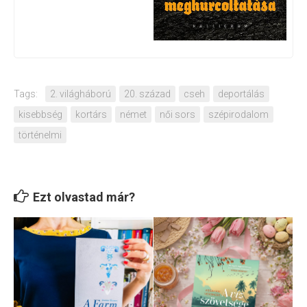
Tags:
2. világháború
20. század
cseh
deportálás
kisebbség
kortárs
német
női sors
szépirodalom
történelmi
Ezt olvastad már?