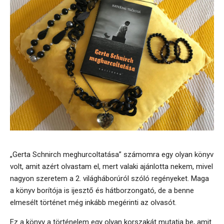
„Gerta Schnirch meghurcoltatása” számomra egy olyan könyv
volt, amit azért olvastam el, mert valaki ajánlotta nekem, mivel
nagyon szeretem a 2. világháborúról szóló regényeket. Maga
a könyv borítója is ijesztő és hátborzongató, de a benne
elmesélt történet még inkább megérinti az olvasót.
Ez a könyv a történelem egy olyan korszakát mutatja be, amit