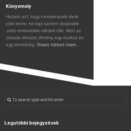
Könyvmoly
Hiszem azt, hogy mindannyiunk élete
jobb lenne, ha napi szinten olvasnánk.
Jobb emberekké válnánk tőle. Mert az
olvasás élvezet, élmény, egy eszköz és
egy lehetőség.
Olvass többet rólam...
Legutóbbi bejegyzések