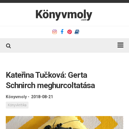
Kezdőlap
Könyvkritika
Kateřina Tučková: Gerta ​
Könyvajánló
Schnirch meghurcoltatása
Kapcsolat
Könyvmoly
-
2018-08-21
Olvasó sarok
Könyvkritika
Könyveim
Rólam