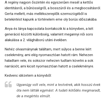
A regény nagyon őszintén és egyszerűen mesél a kettős
identitásról, a bűnösségről, a bosszúról és a megbocsátásról.
Gerta mellett, más mellékszereplők szemszögéből is
betekintést kapunk a történelem eme oly borús időszakába.
Anya és lánya kapcsolata bontakozik ki a könyvben, a két
generáció közötti különbség, valamint megannyi női sors
alakulása a 2. világháború utáni években.
Nehéz olvasmánynak találtam, mert súlyos a benne leírt
cselekmény, ami elég nyomasztóan hatott rám. Nehezen
haladtam vele, és sokszor nehezen tudtam követni a sok
narrációt, ami kicsit nyomasztóan hatott a cselekményre.
Kedvenc idézetem a könyvből:
Ugyanúgy volt vele, mint a testvérek, akik hosszú évek
óta nem látták egymást. A tudati kötődés megmaradt,
de a megértés elmúlt.