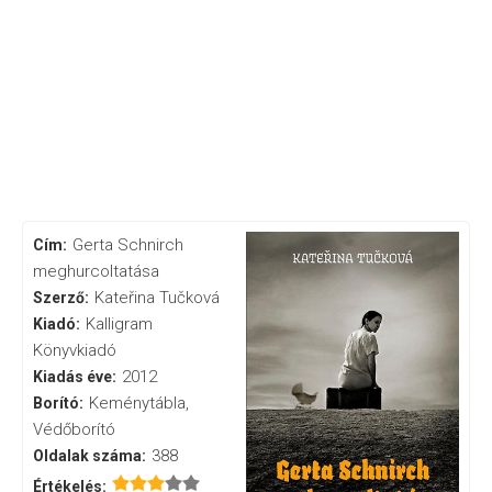
Gerta ​Schnirch
Cím:
meghurcoltatása
Kateřina Tučková
Szerző:
Kalligram
Kiadó:
Könyvkiadó
2012
Kiadás éve:
Keménytábla,
Borító:
Védőborító
388
Oldalak száma:
Értékelés: