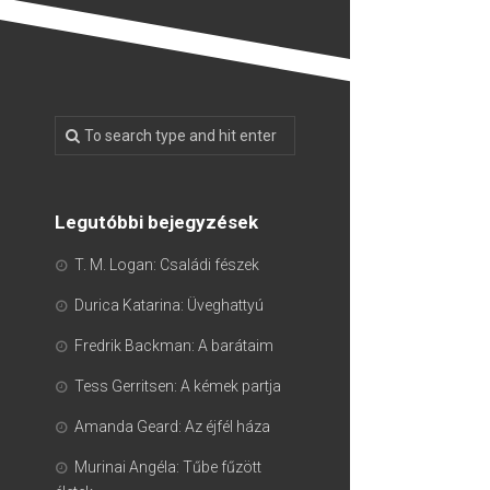
Legutóbbi bejegyzések
T. M. Logan: Családi fészek
Durica Katarina: Üveghattyú
Fredrik Backman: A barátaim
Tess Gerritsen: A kémek partja
Amanda Geard: Az éjfél háza
Murinai Angéla: Tűbe fűzött