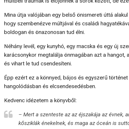
múltbeli traumák is előjönnek a sorok között, de ez
Mina útja valójában egy belső önismereti úttá alakul
hogy szembenézve múltjával és családi hagyatékával
boldogan és önazonosan tud élni.
Néhány levél, egy kunyhó, egy macska és egy új sze
karácsonykor megtalálja önmagában azt a hangot, a
és vihart le tud csendesíteni.
Épp ezért ez a könnyed, bájos és egyszerű történet 
hangolódásban és elcsendesedésben.
Kedvenc idézetem a könyvből:
– Mert a szenteste az az éjszakája az évnek, a
kősziklák énekelnek, és maga az óceán is sutt