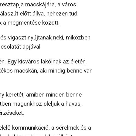
keresztapja macskájára, a város
álaszút előtt állva, nehezen tud
ak a megmentése között.
 és vigaszt nyújtanak neki, miközben
pcsolatát apjával.
. Egy kisváros lakóinak az életén
átékos macskán, aki mindig benne van
ny keretét, amiben minden benne
tben magunkhoz öleljük a havas,
érzéseket.
felelő kommunikáció, a sérelmek és a