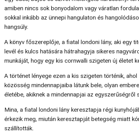
amiben nincs sok bonyodalom vagy váratlan fordulat,
sokkal inkább az ünnepi hangulaton és hangolódáso
hangsúly.
A könyv főszereplője, a fiatal londoni lány, aki egy t
levél és kulcs hatására hátrahagyja sikeres nagyvár
munkáját, hogy egy kis cornwalli szigeten új életet k
A történet lényege ezen a kis szigeten történik, ahol
közösség mindennapjaiba látunk bele, olyan ember
életébe, akiknek a mindennapjai az egyszerűségről 
Mina, a fiatal londoni lány keresztapja régi kunyhójá
érkezik meg, miután keresztapját betegség miatt k
szállították.