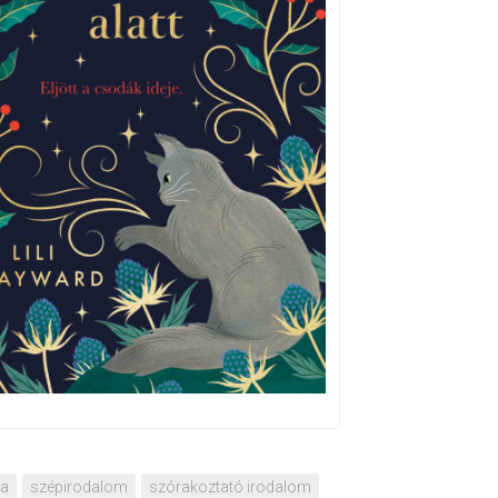
za
szépirodalom
szórakoztató irodalom