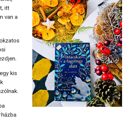
 itt
n van a
itokzatos
osi
ezdjen.
 egy kis
ek
szólnak.
ba
órházba