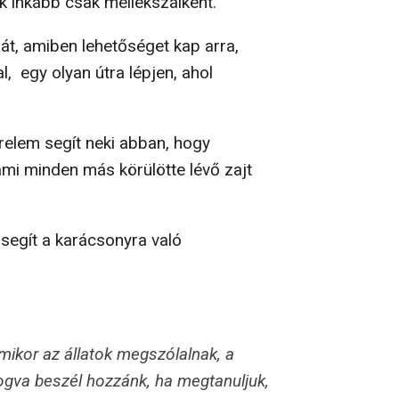
ek inkább csak mellékszálként.
 át, amiben lehetőséget kap arra,
, egy olyan útra lépjen, ahol
relem segít neki abban, hogy
mi minden más körülötte lévő zajt
segít a karácsonyra való
mikor az állatok megszólalnak, a
ogva beszél hozzánk, ha megtanuljuk,