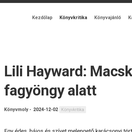
Kezdőlap
Könyvkritika
Könyvajánló
K
Lili Hayward: Macsk
fagyöngy alatt
Könyvmoly
-
2024-12-02
Könyvkritika
Egy édes, bájos és szívet melengető karácsonyi tört