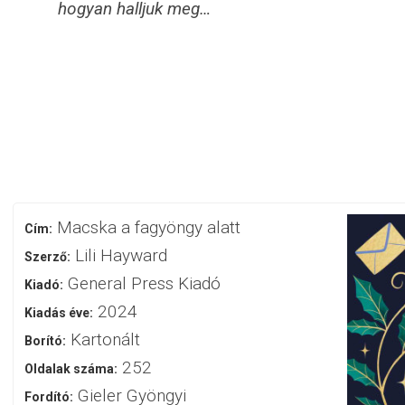
hogyan halljuk meg…
Macska a fagyöngy alatt
Cím:
Lili Hayward
Szerző:
General Press Kiadó
Kiadó:
2024
Kiadás éve:
Kartonált
Borító:
252
Oldalak száma:
Gieler Gyöngyi
Fordító: