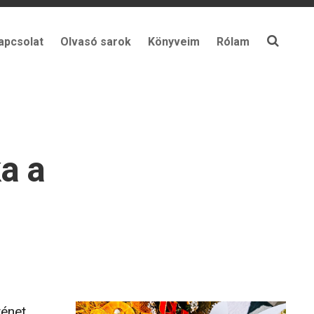
apcsolat
Olvasó sarok
Könyveim
Rólam
a a
énet,