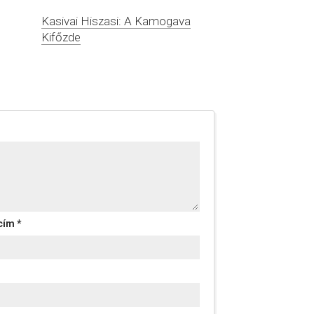
Kasivai Hiszasi: A Kamogava
Kifőzde
 cím
*