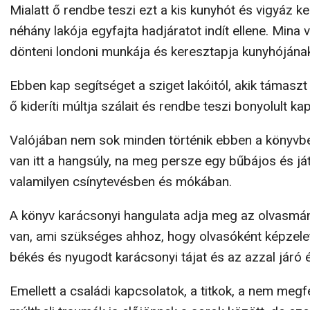
Mialatt ő rendbe teszi ezt a kis kunyhót és vigyáz 
néhány lakója egyfajta hadjáratot indít ellene. Mina v
dönteni londoni munkája és keresztapja kunyhóján
Ebben kap segítséget a sziget lakóitól, akik támaszt
ő kideríti múltja szálait és rendbe teszi bonyolult ka
Valójában nem sok minden történik ebben a könyvben
van itt a hangsúly, na meg persze egy bűbájos és j
valamilyen csínytevésben és mókában.
A könyv karácsonyi hangulata adja meg az olvasmá
van, ami szükséges ahhoz, hogy olvasóként képzele
békés és nyugodt karácsonyi tájat és az azzal járó 
Emellett a családi kapcsolatok, a titkok, a nem meg