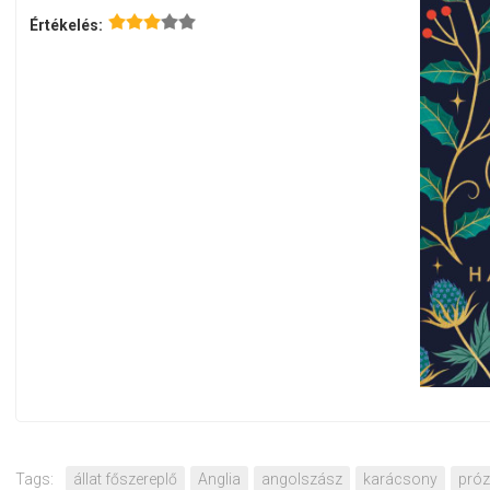
Értékelés:
Tags:
állat főszereplő
Anglia
angolszász
karácsony
pró