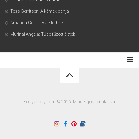
Tess Gerritsen: A kémek partja
Amanda Geard: Az éjfél háza
Murinai Angéla: Tűbe fűzött életek
Adatkezelési tájékoztató
Könyvmoly.com © 2026. Minden jog fenntartva.