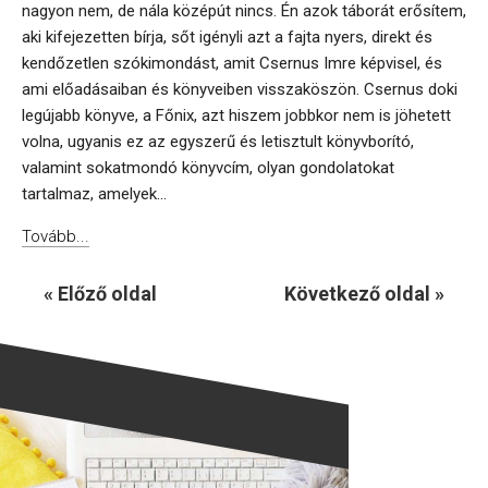
nagyon nem, de nála középút nincs. Én azok táborát erősítem,
aki kifejezetten bírja, sőt igényli azt a fajta nyers, direkt és
kendőzetlen szókimondást, amit Csernus Imre képvisel, és
ami előadásaiban és könyveiben visszaköszön. Csernus doki
legújabb könyve, a Főnix, azt hiszem jobbkor nem is jöhetett
volna, ugyanis ez az egyszerű és letisztult könyvborító,
valamint sokatmondó könyvcím, olyan gondolatokat
tartalmaz, amelyek...
Tovább...
« Előző oldal
Következő oldal »