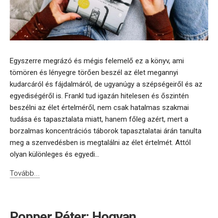
Egyszerre megrázó és mégis felemelő ez a könyv, ami
tömören és lényegre törően beszél az élet megannyi
kudarcáról és fájdalmáról, de ugyanúgy a szépségeiről és az
egyediségéről is. Frankl tud igazán hitelesen és őszintén
beszélni az élet értelméről, nem csak hatalmas szakmai
tudása és tapasztalata miatt, hanem főleg azért, mert a
borzalmas koncentrációs táborok tapasztalatai árán tanulta
meg a szenvedésben is megtalálni az élet értelmét. Attól
olyan különleges és egyedi...
Tovább...
Popper Péter: Hogyan