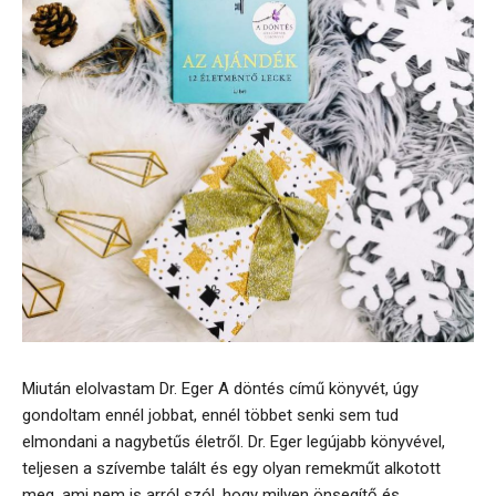
Miután elolvastam Dr. Eger A döntés című könyvét, úgy
gondoltam ennél jobbat, ennél többet senki sem tud
elmondani a nagybetűs életről. Dr. Eger legújabb könyvével,
teljesen a szívembe talált és egy olyan remekműt alkotott
meg, ami nem is arról szól, hogy milyen önsegítő és