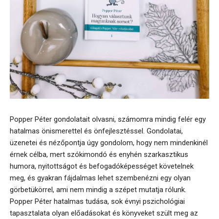
Popper Péter gondolatait olvasni, számomra mindig felér egy
hatalmas önismerettel és önfejlesztéssel. Gondolatai,
üzenetei és nézőpontja úgy gondolom, hogy nem mindenkinél
érnek célba, mert szókimondó és enyhén szarkasztikus
humora, nyitottságot és befogadóképességet követelnek
meg, és gyakran fájdalmas lehet szembenézni egy olyan
görbetükörrel, ami nem mindig a szépet mutatja rólunk.
Popper Péter hatalmas tudása, sok évnyi pszichológiai
tapasztalata olyan előadásokat és könyveket szült meg az