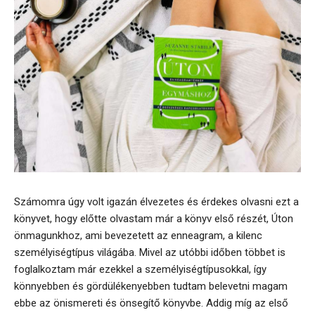
Számomra úgy volt igazán élvezetes és érdekes olvasni ezt a
könyvet, hogy előtte olvastam már a könyv első részét, Úton
önmagunkhoz, ami bevezetett az enneagram, a kilenc
személyiségtípus világába. Mivel az utóbbi időben többet is
foglalkoztam már ezekkel a személyiségtípusokkal, így
könnyebben és gördülékenyebben tudtam belevetni magam
ebbe az önismereti és önsegítő könyvbe. Addig míg az első