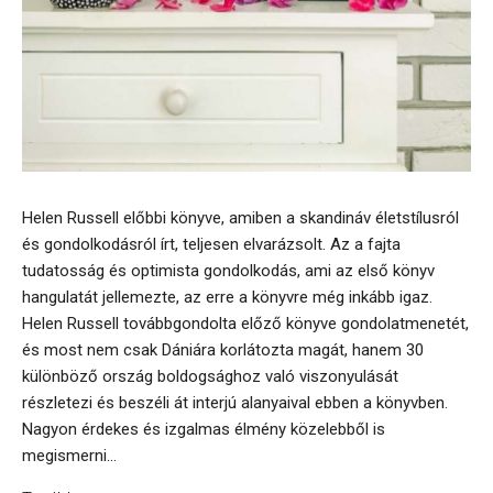
Helen Russell előbbi könyve, amiben a skandináv életstílusról
és gondolkodásról írt, teljesen elvarázsolt. Az a fajta
tudatosság és optimista gondolkodás, ami az első könyv
hangulatát jellemezte, az erre a könyvre még inkább igaz.
Helen Russell továbbgondolta előző könyve gondolatmenetét,
és most nem csak Dániára korlátozta magát, hanem 30
különböző ország boldogsághoz való viszonyulását
részletezi és beszéli át interjú alanyaival ebben a könyvben.
Nagyon érdekes és izgalmas élmény közelebből is
megismerni...