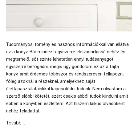
Tudományos, tömény és hasznos információkkal van ellátva
ez a könyv. Bár mindezt egyszerre elolvasni kissé nehéz és
megterhelő, sőt szinte lehetetlen ennyi tudásanyagot
egyszerre befogadni, mégis úgy gondolom ez az a fajta
könyv, amit érdemes többször és rendszeresen fellapozni,
főleg azoknál a részeknél, amelyekhez saját
élettapasztalatainkkal kapcsolódni tudunk. Nem olvastam a
szerző előbbi kötetét, ezért csakis abból tudok kiindulni amit
ebben a könyvben észleltem. Azt hiszem laikus olvasóként
nehéz feladattal...
Tovább...