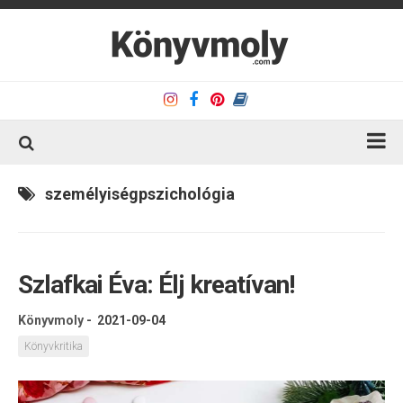
Kezdőlap
személyiségpszichológia
Könyvkritika
Könyvajánló
Szlafkai Éva: Élj kreatívan!
Kapcsolat
Olvasó sarok
Könyvmoly
-
2021-09-04
Könyveim
Könyvkritika
Rólam