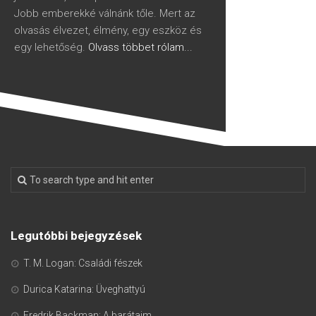
Jobb emberekké válnánk tőle. Mert az
olvasás élvezet, élmény, egy eszköz és
egy lehetőség.
Olvass többet rólam...
Legutóbbi bejegyzések
T. M. Logan: Családi fészek
Durica Katarina: Üveghattyú
Fredrik Backman: A barátaim