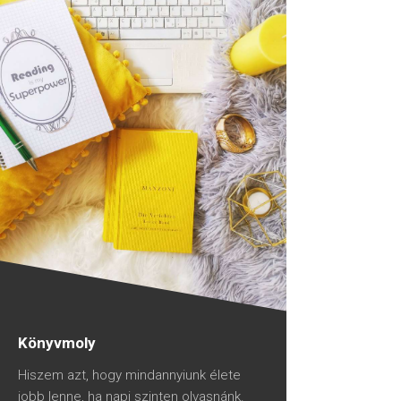
Könyvmoly
Hiszem azt, hogy mindannyiunk élete
jobb lenne, ha napi szinten olvasnánk.