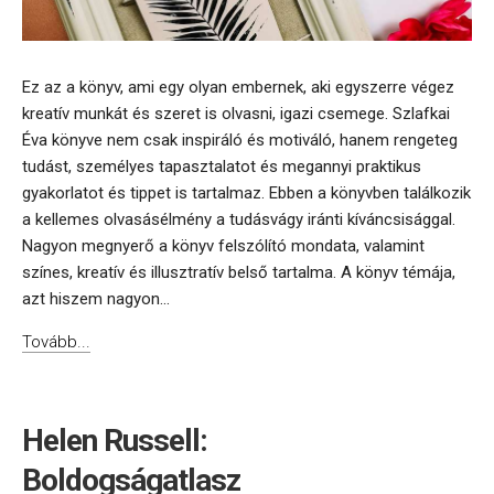
Ez az a könyv, ami egy olyan embernek, aki egyszerre végez
kreatív munkát és szeret is olvasni, igazi csemege. Szlafkai
Éva könyve nem csak inspiráló és motiváló, hanem rengeteg
tudást, személyes tapasztalatot és megannyi praktikus
gyakorlatot és tippet is tartalmaz. Ebben a könyvben találkozik
a kellemes olvasásélmény a tudásvágy iránti kíváncsisággal.
Nagyon megnyerő a könyv felszólító mondata, valamint
színes, kreatív és illusztratív belső tartalma. A könyv témája,
azt hiszem nagyon...
Tovább...
Helen Russell:
Boldogságatlasz