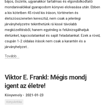
bájos, őszinte, ugyanakkor tartalmas és elgondolkodtató
mondanivalókkal gyarapodom könyvei elolvasása után. Ebben
a kis kötetben 45 rövid kis íráson, történeten és
életszösszeneten keresztül, nem csak a jelenlegi
járványhelyzetre tekinthetünk rá kissé távolabb
megközelítésből, hanem egyénileg is felülvizsgálhatjuk
életünket, kapcsolatainkat és saját feladatainkat. Ezek a rövid,
csupán 1-2 oldalas írások nem csak a karantén és a
járványhelyzet...
Tovább...
Viktor E. Frankl: Mégis mondj
igent az életre!
Könyvmoly
-
2021-01-23
Könyvkritika