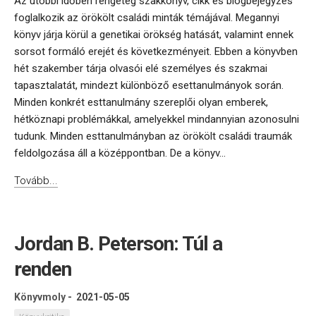
Az utóbbi időben rengeteg szakkönyv, cikk és blogbejegyzés
foglalkozik az örökölt családi minták témájával. Megannyi
könyv járja körül a genetikai örökség hatását, valamint ennek
sorsot formáló erejét és következményeit. Ebben a könyvben
hét szakember tárja olvasói elé személyes és szakmai
tapasztalatát, mindezt különböző esettanulmányok során.
Minden konkrét esttanulmány szereplői olyan emberek,
hétköznapi problémákkal, amelyekkel mindannyian azonosulni
tudunk. Minden esttanulmányban az örökölt családi traumák
feldolgozása áll a középpontban. De a könyv...
Tovább...
Jordan B. Peterson: Túl a
renden
Könyvmoly
-
2021-05-05