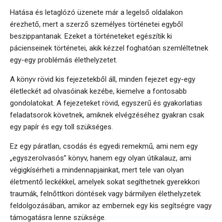
Hatása és letaglózó üzenete már a legelső oldalakon
érezhető, mert a szerző személyes történetei egyből
beszippantanak. Ezeket a történeteket egészítik ki
pácienseinek történetei, akik kézzel foghatóan szemléltetnek
egy-egy problémás élethelyzetet.
A könyv rövid kis fejezetekből áll, minden fejezet egy-egy
életleckét ad olvasóinak kezébe, kiemelve a fontosabb
gondolatokat. A fejezeteket rövid, egyszerű és gyakorlatias
feladatsorok követnek, amiknek elvégzéséhez gyakran csak
egy papír és egy toll szükséges.
Ez egy páratlan, csodás és egyedi remekmű, ami nem egy
„egyszerolvasós” könyv, hanem egy olyan útikalauz, ami
végigkísérheti a mindennapjainkat, mert tele van olyan
életmentő leckékkel, amelyek sokat segíthetnek gyerekkori
traumák, felnőttkori döntések vagy bármilyen élethelyzetek
feldolgozásában, amikor az embernek egy kis segítségre vagy
támogatásra lenne szüksége.