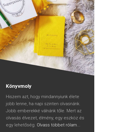
Könyvmoly
Hiszem azt, hogy mindannyiunk élete
jobb lenne, ha napi szinten olvasnánk.
Jobb emberekké válnánk tőle. Mert az
olvasás élvezet, élmény, egy eszköz és
egy lehetőség.
Olvass többet rólam...