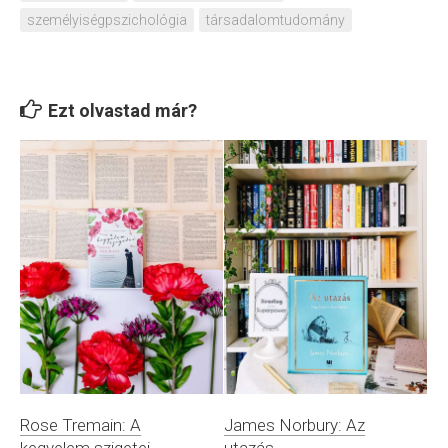
személyiségpszichológia
társadalomtudomány
Ezt olvastad már?
Rose Tremain: A
James Norbury: Az
kegyelem szigetei
utazás