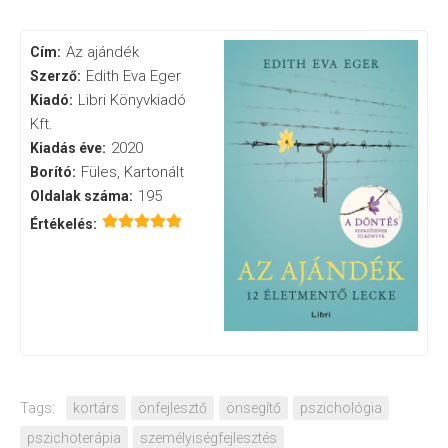
Az ajándék
Cím:
Edith Eva Eger
Szerző:
Libri Könyvkiadó
Kiadó:
Kft.
2020
Kiadás éve:
Füles, Kartonált
Borító:
195
Oldalak száma:
Értékelés:
Tags:
kortárs
önfejlesztő
önsegítő
pszichológia
pszichoterápia
személyiségfejlesztés