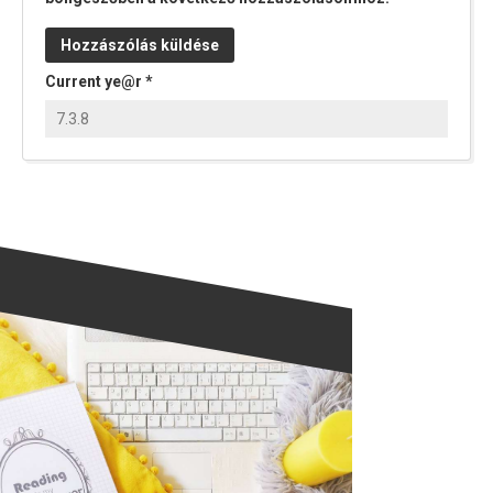
Current ye@r
*