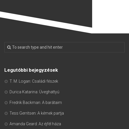
Legutóbbi bejegyzések
T. M. Logan: Családi fészek
Durica Katarina: Üveghattyú
Fredrik Backman: A barátaim
Tess Gerritsen: A kémek partja
Amanda Geard: Az éjfél háza