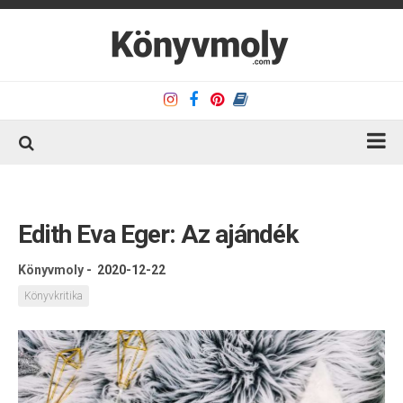
Kezdőlap
Könyvkritika
Edith Eva Eger: Az ajándék
Könyvajánló
Könyvmoly
-
2020-12-22
Kapcsolat
Könyvkritika
Olvasó sarok
Könyveim
Rólam