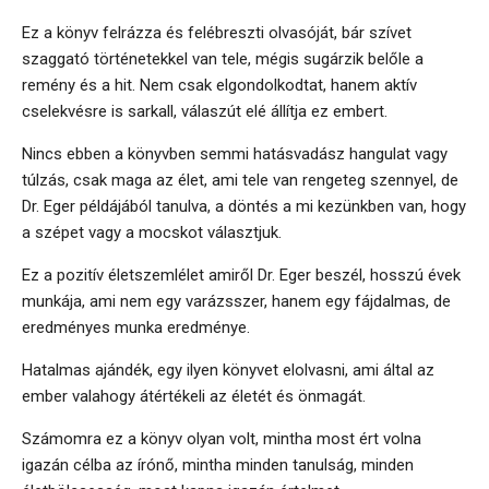
Ez a könyv felrázza és felébreszti olvasóját, bár szívet
szaggató történetekkel van tele, mégis sugárzik belőle a
remény és a hit. Nem csak elgondolkodtat, hanem aktív
cselekvésre is sarkall, válaszút elé állítja ez embert.
Nincs ebben a könyvben semmi hatásvadász hangulat vagy
túlzás, csak maga az élet, ami tele van rengeteg szennyel, de
Dr. Eger példájából tanulva, a döntés a mi kezünkben van, hogy
a szépet vagy a mocskot választjuk.
Ez a pozitív életszemlélet amiről Dr. Eger beszél, hosszú évek
munkája, ami nem egy varázsszer, hanem egy fájdalmas, de
eredményes munka eredménye.
Hatalmas ajándék, egy ilyen könyvet elolvasni, ami által az
ember valahogy átértékeli az életét és önmagát.
Számomra ez a könyv olyan volt, mintha most ért volna
igazán célba az írónő, mintha minden tanulság, minden