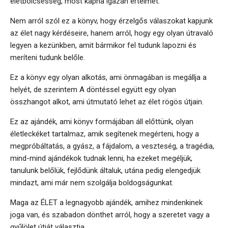
életbölcsesség, most kapna igazán értelmet.
Nem arról szól ez a könyv, hogy érzelgős válaszokat kapjunk
az élet nagy kérdéseire, hanem arról, hogy egy olyan útravaló
legyen a kezünkben, amit bármikor fel tudunk lapozni és
meríteni tudunk belőle.
Ez a könyv egy olyan alkotás, ami önmagában is megállja a
helyét, de szerintem A döntéssel együtt egy olyan
összhangot alkot, ami útmutató lehet az élet rögös útjain.
Ez az ajándék, ami könyv formájában áll előttünk, olyan
életleckéket tartalmaz, amik segítenek megérteni, hogy a
megpróbáltatás, a gyász, a fájdalom, a veszteség, a tragédia,
mind-mind ajándékok tudnak lenni, ha ezeket megéljük,
tanulunk belőlük, fejlődünk általuk, utána pedig elengedjük
mindazt, ami már nem szolgálja boldogságunkat.
Maga az ÉLET a legnagyobb ajándék, amihez mindenkinek
joga van, és szabadon dönthet arról, hogy a szeretet vagy a
gyűlölet útját választja.