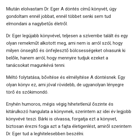
Miután elolvastam Dr. Eger A döntés című könyvét, úgy
gondoltam ennél jobbat, ennél többet senki sem tud
elmondani a nagybetűs életről.
Dr. Eger legújabb könyvével, teljesen a szívembe talált és egy
olyan remekműt alkotott meg, ami nem is arról szól, hogy
milyen önsegítő és önfejlesztő bölcsességeket olvasunk ki
belőle, hanem arról, hogy mennyire tudjuk ezeket a
tanácsokat magunkévá tenni.
Méltó folytatása, bővítése és elmélyítése A döntésnek. Egy
olyan könyv ez, ami jóval rövidebb, de ugyanolyan lényegre
törő és szókimondó.
Enyhén humoros, mégis végig hihetetlenül őszinte és
kitárulkozó hangulata a könyvnek, szerintem az idei év legjobb
könyvévé teszi. Bárki is olvassa, forgatja ezt a könyvet,
biztosan érezni fogja azt a fajta életigenlést, amiről szerintem
Dr. Eger tud a leghitelesebben beszélni.