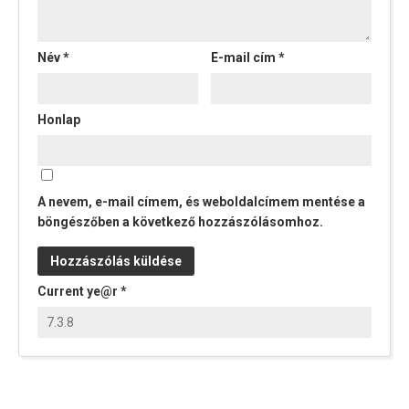
Név
*
E-mail cím
*
Honlap
A nevem, e-mail címem, és weboldalcímem mentése a
böngészőben a következő hozzászólásomhoz.
Current ye@r
*