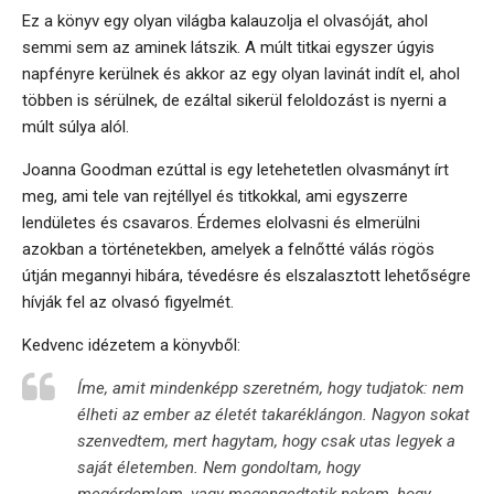
Ez a könyv egy olyan világba kalauzolja el olvasóját, ahol
semmi sem az aminek látszik. A múlt titkai egyszer úgyis
napfényre kerülnek és akkor az egy olyan lavinát indít el, ahol
többen is sérülnek, de ezáltal sikerül feloldozást is nyerni a
múlt súlya alól.
Joanna Goodman ezúttal is egy letehetetlen olvasmányt írt
meg, ami tele van rejtéllyel és titkokkal, ami egyszerre
lendületes és csavaros. Érdemes elolvasni és elmerülni
azokban a történetekben, amelyek a felnőtté válás rögös
útján megannyi hibára, tévedésre és elszalasztott lehetőségre
hívják fel az olvasó figyelmét.
Kedvenc idézetem a könyvből:
Íme, amit mindenképp szeretném, hogy tudjatok: nem
élheti az ember az életét takaréklángon. Nagyon sokat
szenvedtem, mert hagytam, hogy csak utas legyek a
saját életemben. Nem gondoltam, hogy
megérdemlem, vagy megengedtetik nekem, hogy