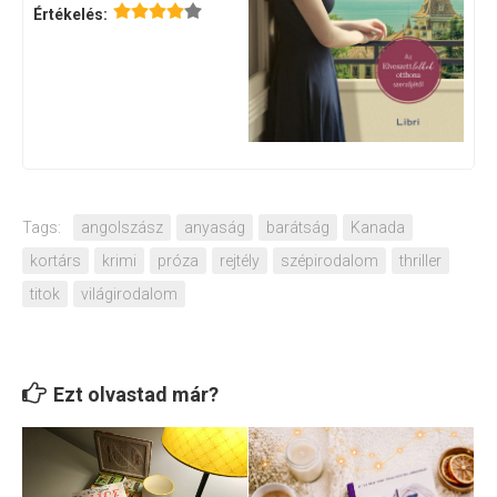
Értékelés:
Tags:
angolszász
anyaság
barátság
Kanada
kortárs
krimi
próza
rejtély
szépirodalom
thriller
titok
világirodalom
Ezt olvastad már?