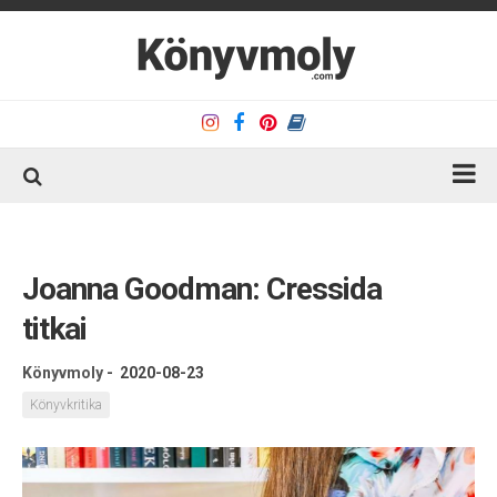
Kezdőlap
Könyvkritika
Joanna Goodman: Cressida
Könyvajánló
titkai
Kapcsolat
Könyvmoly
-
2020-08-23
Olvasó sarok
Könyvkritika
Könyveim
Rólam