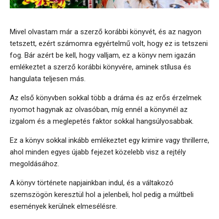
Mivel olvastam már a szerző korábbi könyvét, és az nagyon
tetszett, ezért számomra egyértelmű volt, hogy ez is tetszeni
fog. Bár azért be kell, hogy valljam, ez a könyv nem igazán
emlékeztet a szerző korábbi könyvére, aminek stílusa és
hangulata teljesen más.
Az első könyvben sokkal több a dráma és az erős érzelmek
nyomot hagynak az olvasóban, míg ennél a könyvnél az
izgalom és a meglepetés faktor sokkal hangsúlyosabbak.
Ez a könyv sokkal inkább emlékeztet egy krimire vagy thrillerre,
ahol minden egyes újabb fejezet közelebb visz a rejtély
megoldásához.
A könyv története napjainkban indul, és a váltakozó
szemszögön keresztül hol a jelenbeli, hol pedig a múltbeli
események kerülnek elmesélésre.