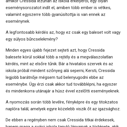
amikor Cressida lezuhan az iskola erkélyéről, egy olyan
eseménysorozatot indít el, amiben több ember is vétkes,
valamint egyszerre több gyanúsítottja is van ennek az
eseménynek.
A legfontosabb kérdés az, hogy ez csak egy baleset volt vagy
egy súlyos bűncselekmény?
Minden egyes újabb fejezet sejteti azt, hogy Cressida
balesete körül sokkal több a rejtély és a megválaszolatlan
kérdés, mint az elsőre tűnik. Bár a hivatalos szervek és az
iskola próbál mindent szőnyeg alá seperni, Kersti, Cressida
legjobb barátnője mégsem tud belenyugodni ebbe az
eseménybe. Úgy érzi csak akkor tud továbblépni, ha egyszer
és mindenkorra utánajár a húsz évvel ezelőtti eseményeknek.
A nyomozás során több levélre, fényképre és egy titokzatos
naplóra talál, amelyek egyre közelebb viszik őt az igazsághoz.
De ebben a regényben nem csak Cressida titkai érdekesek,
hanem maga a svájci iskola tanuló lányainak a története, akik