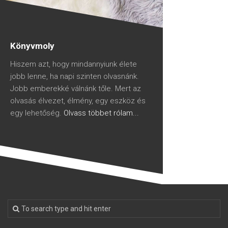
Könyvmoly
Hiszem azt, hogy mindannyiunk élete
jobb lenne, ha napi szinten olvasnánk.
Jobb emberekké válnánk tőle. Mert az
olvasás élvezet, élmény, egy eszköz és
egy lehetőség.
Olvass többet rólam...