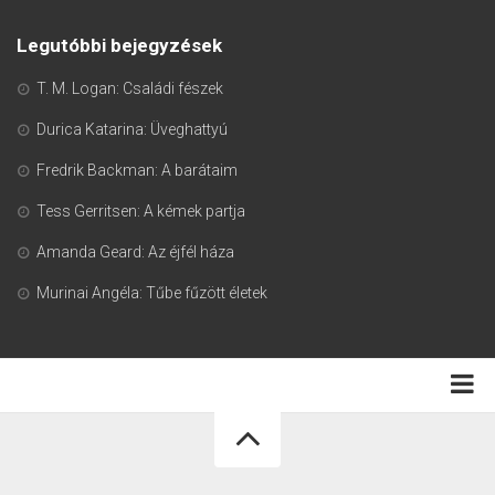
Legutóbbi bejegyzések
T. M. Logan: Családi fészek
Durica Katarina: Üveghattyú
Fredrik Backman: A barátaim
Tess Gerritsen: A kémek partja
Amanda Geard: Az éjfél háza
Murinai Angéla: Tűbe fűzött életek
Adatkezelési tájékoztató