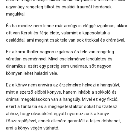
ugyanúgy rengeteg titkot és családi traumát hordanak
magukkal.
És ha mindez nem lenne már amúgy is eléggé izgalmas, akkor
ott van Kersti és férje élete, valamint a kapcsolatuk a
családdal, ami megint csak tele van sok titokkal és drámával.
Ez a krimi-thriller nagyon izgalmas és tele van rengeteg
váratlan eseménnyel. Mivel cselekménye lendületes és
dinamikus, ezért egy percig sem unalmas, sőt nagyon
könnyen lehet haladni vele.
Ez a könyv nem annyira az érzelmekre helyezi a hangsúlyt,
mint a szerző előbbi könyve, hanem inkább a sokkoló és
drámai megoldásokon van a hangsúly. Mivel ez egy fikció,
ezért a fantázia és a meglepetésfaktor sokat hozzátesz
ahhoz, hogy olvasóként együtt nyomozzunk a könyv
főszereplőjével, ennek ellenére garantált a teljes döbbenet,
ami a könyv végén várható.