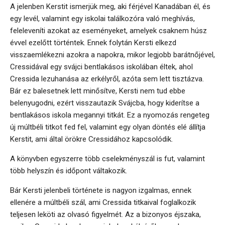
A jelenben Kerstit ismerjük meg, aki férjével Kanadában él, és
egy levél, valamint egy iskolai találkozóra való meghívás,
feleleveníti azokat az eseményeket, amelyek csaknem húsz
évvel ezelőtt történtek. Ennek folytán Kersti elkezd
visszaemlékezni azokra a napokra, mikor legjobb barátnőjével,
Cressidával egy svájci bentlakásos iskolában éltek, ahol
Cressida lezuhanása az erkélyről, azóta sem lett tisztázva.
Bár ez balesetnek lett minősítve, Kersti nem tud ebbe
belenyugodni, ezért visszautazik Svájcba, hogy kiderítse a
bentlakásos iskola megannyi titkát. Ez a nyomozás rengeteg
új múltbéli titkot fed fel, valamint egy olyan döntés elé állítja
Kerstit, ami által örökre Cressidához kapcsolódik.
A könyvben egyszerre több cselekményszál is fut, valamint
több helyszín és időpont váltakozik.
Bár Kersti jelenbeli története is nagyon izgalmas, ennek
ellenére a múltbéli szál, ami Cressida titkaival foglalkozik
teljesen leköti az olvasó figyelmét. Az a bizonyos éjszaka,