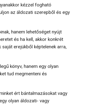
ugyanakkor kézzel fogható
uljon az áldozati szerepből és egy
inak, hanem lehetőséget nyújt
retet és ha kell, akkor konkrét
 saját erejükből képtelenek arra,
llegű könyv, hanem egy olyan
eket tud megmenteni és
a minket ért bántalmazásokat vagy
egy olyan áldozati- vagy