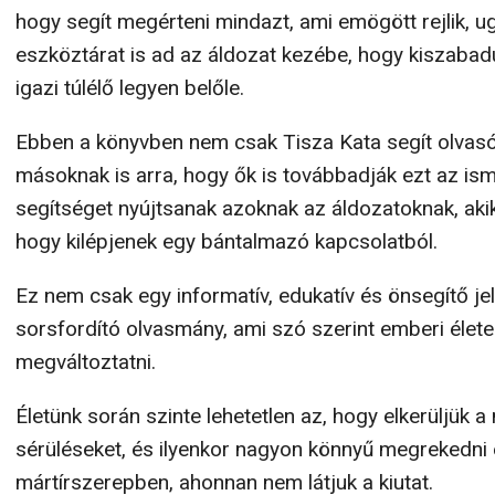
hogy segít megérteni mindazt, ami emögött rejlik, 
eszköztárat is ad az áldozat kezébe, hogy kiszabad
igazi túlélő legyen belőle.
Ebben a könyvben nem csak Tisza Kata segít olvasó
másoknak is arra, hogy ők is továbbadják ezt az isme
segítséget nyújtsanak azoknak az áldozatoknak, akik
hogy kilépjenek egy bántalmazó kapcsolatból.
Ez nem csak egy informatív, edukatív és önsegítő je
sorsfordító olvasmány, ami szó szerint emberi élet
megváltoztatni.
Életünk során szinte lehetetlen az, hogy elkerüljük 
sérüléseket, és ilyenkor nagyon könnyű megrekedni 
mártírszerepben, ahonnan nem látjuk a kiutat.