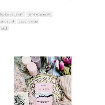
tközlő irodalom
ismeretterjesztő
kapcsolat
pszichológia
latok