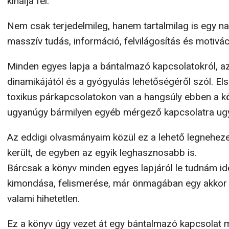
kínálja fel.
Nem csak terjedelmileg, hanem tartalmilag is egy n
masszív tudás, információ, felvilágosítás és motivá
Minden egyes lapja a bántalmazó kapcsolatokról, a
dinamikájától és a gyógyulás lehetőségéről szól. El
toxikus párkapcsolatokon van a hangsúly ebben a kö
ugyanúgy bármilyen egyéb mérgező kapcsolatra ug
Az eddigi olvasmányaim közül ez a lehető legnehez
került, de egyben az egyik leghasznosabb is.
Bárcsak a könyv minden egyes lapjáról le tudnám id
kimondása, felismerése, már önmagában egy akkor f
valami hihetetlen.
Ez a könyv úgy vezet át egy bántalmazó kapcsolat 