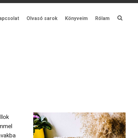
apcsolat
Olvasó sarok
Könyveim
Rólam
llok
immel
avakba