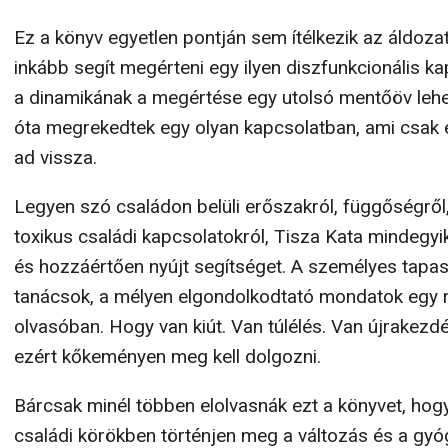
Ez a könyv egyetlen pontján sem ítélkezik az áldoza
inkább segít megérteni egy ilyen diszfunkcionális k
a dinamikának a megértése egy utolsó mentőöv leh
óta megrekedtek egy olyan kapcsolatban, ami csak 
ad vissza.
Legyen szó családon belüli erőszakról, függőségről
toxikus családi kapcsolatokról, Tisza Kata mindeg
és hozzáértően nyújt segítséget. A személyes tapas
tanácsok, a mélyen elgondolkodtató mondatok egy r
olvasóban. Hogy van kiút. Van túlélés. Van újrakezd
ezért kőkeményen meg kell dolgozni.
Bárcsak minél többen elolvasnák ezt a könyvet, hog
családi körökben történjen meg a változás és a gy