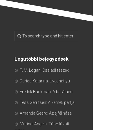
Legutóbbi bejegyzések
T. M. Logan: Családi fészek
Durica Katarina: Üveghattyú
Fredrik Backman: A barátaim
Tess Gerritsen: A kémek partja
Amanda Geard: Az éjfél háza
Murinai Angéla: Tűbe fűzött