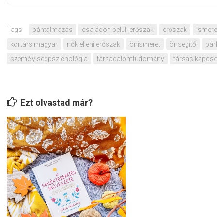
Tags:
bántalmazás
családon belüli erőszak
erőszak
ismere
kortárs magyar
nők elleni erőszak
önismeret
önsegítő
pár
személyiségpszichológia
társadalomtudomány
társas kapcso
Ezt olvastad már?