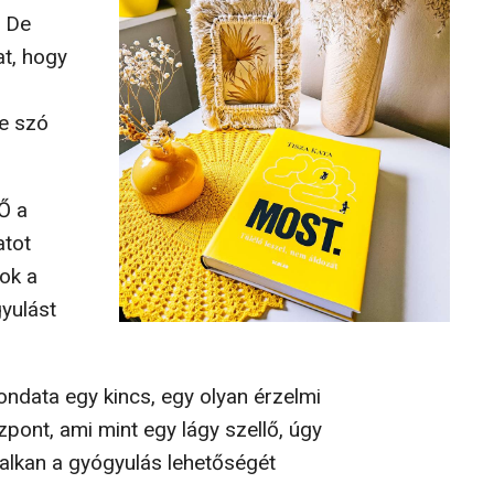
. De
at, hogy
e szó
Ő a
atot
ok a
yulást
ndata egy kincs, egy olyan érzelmi
pont, ami mint egy lágy szellő, úgy
alkan a gyógyulás lehetőségét