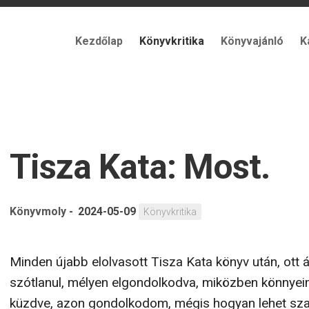
Kezdőlap
Könyvkritika
Könyvajánló
K
Tisza Kata: Most.
Könyvmoly
-
2024-05-09
Könyvkritika
Minden újabb elolvasott Tisza Kata könyv után, ott á
szótlanul, mélyen elgondolkodva, miközben könnye
küzdve, azon gondolkodom, mégis hogyan lehet sz