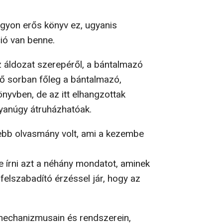
agyon erős könyv ez, ugyanis
ció van benne.
z áldozat szerepéről, a bántalmazó
ső sorban főleg a bántalmazó,
nyvben, de az itt elhangzottak
yanúgy átruházhatóak.
ebb olvasmány volt, ami a kezembe
e írni azt a néhány mondatot, aminek
elszabadító érzéssel jár, hogy az
mechanizmusain és rendszerein,