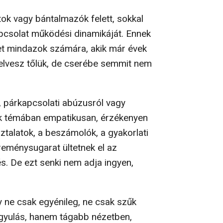
tok vagy bántalmazók felett, sokkal
apcsolat működési dinamikáját. Ennek
et mindazok számára, akik már évek
elvesz tőlük, de cserébe semmit nem
, párkapcsolati abúzusról vagy
yik témában empatikusan, érzékenyen
ztalatok, a beszámolók, a gyakorlati
eménysugarat ültetnek el az
és. De ezt senki nem adja ingyen,
y ne csak egyénileg, ne csak szűk
ógyulás, hanem tágabb nézetben,