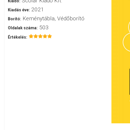
Scolar Kiadó Kft.
Kiadó:
2021
Kiadás éve:
Keménytábla, Védőborító
Borító:
503
Oldalak száma:
Értékelés: