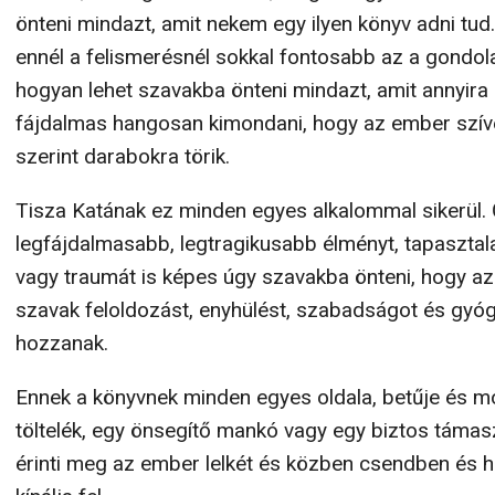
önteni mindazt, amit nekem egy ilyen könyv adni tud
ennél a felismerésnél sokkal fontosabb az a gondol
hogyan lehet szavakba önteni mindazt, amit annyira
fájdalmas hangosan kimondani, hogy az ember szív
szerint darabokra törik.
Tisza Katának ez minden egyes alkalommal sikerül. 
legfájdalmasabb, legtragikusabb élményt, tapasztal
vagy traumát is képes úgy szavakba önteni, hogy az
szavak feloldozást, enyhülést, szabadságot és gyóg
hozzanak.
Ennek a könyvnek minden egyes oldala, betűje és mo
töltelék, egy önsegítő mankó vagy egy biztos támasz
érinti meg az ember lelkét és közben csendben és h