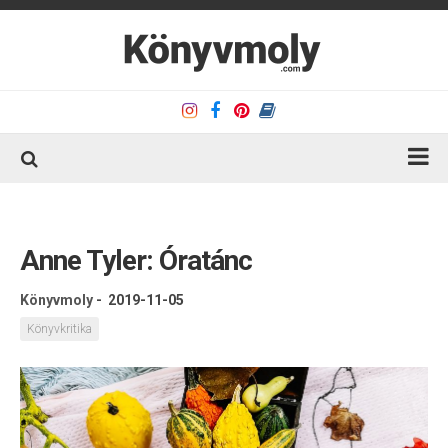
Kezdőlap
Könyvkritika
Anne Tyler: Óratánc
Könyvajánló
Könyvmoly
-
2019-11-05
Kapcsolat
Könyvkritika
Olvasó sarok
Könyveim
Rólam