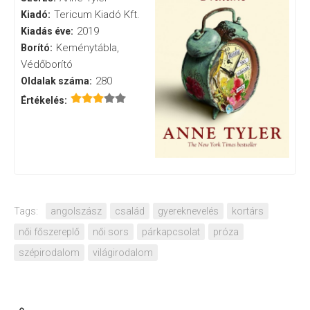
Tericum Kiadó Kft.
Kiadó:
2019
Kiadás éve:
Keménytábla,
Borító:
Védőborító
280
Oldalak száma:
Értékelés:
Tags:
angolszász
család
gyereknevelés
kortárs
női főszereplő
női sors
párkapcsolat
próza
szépirodalom
világirodalom