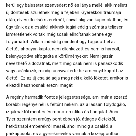
kerül egy balesetet szenvedett nő és lánya mellé, akik mellett
új döntések születnek meg a fejében. Gyerekkori traumája
után, elveszíti első szerelmét, fiaival alig van kapcsolatban, és
úgy tűnik ez a család, akiknek tagjai eddig számára teljesen
ismeretlenek voltak, mégiscsak elindítanak benne egy
folyamatot. Willa mindeddig mindent úgy fogadott el az
élettől, ahogyan kapta, nem ellenkezett és nem is harcolt,
belenyugodva elfogadta a körülményeket. Nem igazán
nevezhető áldozatnak, mert még csak nem is panaszkodik
vagy siránkozik, mindig annyival érte be amennyit kapott az
élettől. Ez az új család adja meg neki a kellő löketet, amikor is
elkezdi hasznosnak érezni magát.
A regény harmadik fontos jellegzetessége, ami már a szerző
korábbi regényeinél is feltűnt nekem, az a lassan folydogáló,
izgalmaktól mentes és monoton stílus és hangulat. Anne
Tyler szerintem amúgy pont ebben jó, átlagos életekről,
hétköznapi emberekről mesél, ahol mindig a család, a
párkapcsolat és a gyereknevelés vannak a középpontban.