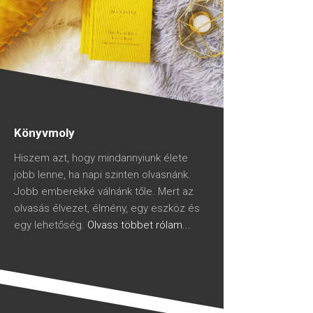
Könyvmoly
Hiszem azt, hogy mindannyiunk élete
jobb lenne, ha napi szinten olvasnánk.
Jobb emberekké válnánk tőle. Mert az
olvasás élvezet, élmény, egy eszköz és
egy lehetőség.
Olvass többet rólam...