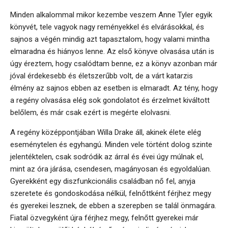
Minden alkalommal mikor kezembe veszem Anne Tyler egyik
könyvét, tele vagyok nagy reményekkel és elvárásokkal, és
sajnos a végén mindig azt tapasztalom, hogy valami mintha
elmaradna és hiányos lenne. Az első könyve olvasása után is
úgy éreztem, hogy csalódtam benne, ez a könyv azonban már
jóval érdekesebb és életszerűbb volt, de a várt katarzis
élmény az sajnos ebben az esetben is elmaradt. Az tény, hogy
a regény olvasása elég sok gondolatot és érzelmet kiváltott
belőlem, és már csak ezért is megérte elolvasni.
A regény középpontjában Willa Drake áll, akinek élete elég
eseménytelen és egyhangú. Minden vele történt dolog szinte
jelentéktelen, csak sodródik az árral és évei úgy múlnak el,
mint az óra járása, csendesen, magányosan és egyoldalúan.
Gyerekként egy diszfunkcionális családban nő fel, anyja
szeretete és gondoskodása nélkül, felnőttként férjhez megy
és gyerekei lesznek, de ebben a szerepben se talál önmagára.
Fiatal özvegyként újra férjhez megy, felnőtt gyerekei már