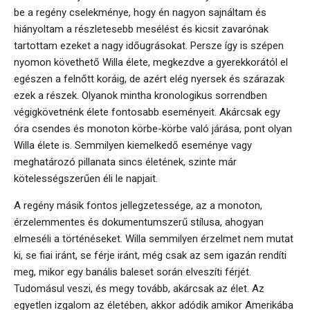
be a regény cselekménye, hogy én nagyon sajnáltam és
hiányoltam a részletesebb mesélést és kicsit zavarónak
tartottam ezeket a nagy időugrásokat. Persze így is szépen
nyomon követhető Willa élete, megkezdve a gyerekkorától el
egészen a felnőtt koráig, de azért elég nyersek és szárazak
ezek a részek. Olyanok mintha kronologikus sorrendben
végigkövetnénk élete fontosabb eseményeit. Akárcsak egy
óra csendes és monoton körbe-körbe való járása, pont olyan
Willa élete is. Semmilyen kiemelkedő eseménye vagy
meghatározó pillanata sincs életének, szinte már
kötelességszerűen éli le napjait.
A regény másik fontos jellegzetessége, az a monoton,
érzelemmentes és dokumentumszerű stílusa, ahogyan
elmeséli a történéseket. Willa semmilyen érzelmet nem mutat
ki, se fiai iránt, se férje iránt, még csak az sem igazán rendíti
meg, mikor egy banális baleset során elveszíti férjét.
Tudomásul veszi, és megy tovább, akárcsak az élet. Az
egyetlen izgalom az életében, akkor adódik amikor Amerikába