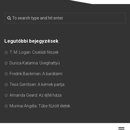
Legutóbbi bejegyzések
T. M. Logan: Családi fészek
Durica Katarina: Üveghattyú
Fredrik Backman: A barátaim
Tess Gerritsen: A kémek partja
Amanda Geard: Az éjfél háza
Murinai Angéla: Tűbe fűzött életek