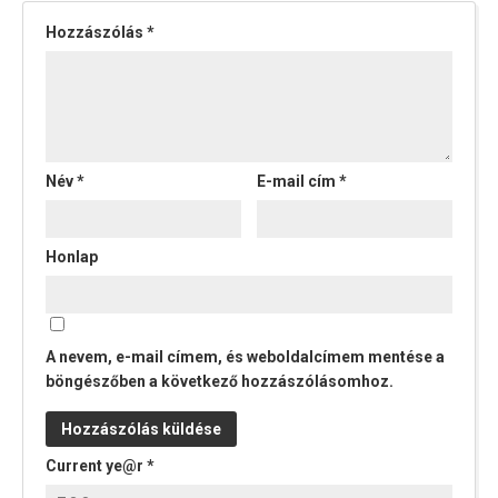
Hozzászólás
*
Név
*
E-mail cím
*
Honlap
A nevem, e-mail címem, és weboldalcímem mentése a
böngészőben a következő hozzászólásomhoz.
Current ye@r
*