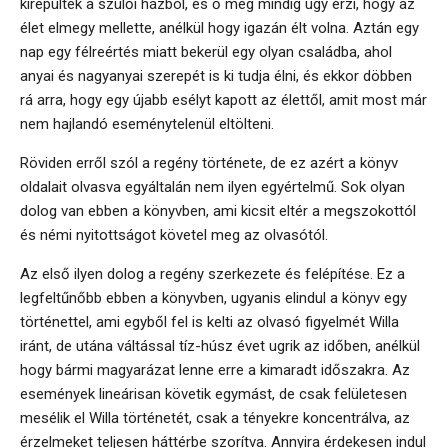
kirepültek a szülői házból, és ő még mindig úgy érzi, hogy az
élet elmegy mellette, anélkül hogy igazán élt volna. Aztán egy
nap egy félreértés miatt bekerül egy olyan családba, ahol
anyai és nagyanyai szerepét is ki tudja élni, és ekkor döbben
rá arra, hogy egy újabb esélyt kapott az élettől, amit most már
nem hajlandó eseménytelenül eltölteni.
Röviden erről szól a regény története, de ez azért a könyv
oldalait olvasva egyáltalán nem ilyen egyértelmű. Sok olyan
dolog van ebben a könyvben, ami kicsit eltér a megszokottól
és némi nyitottságot követel meg az olvasótól.
Az első ilyen dolog a regény szerkezete és felépítése. Ez a
legfeltűnőbb ebben a könyvben, ugyanis elindul a könyv egy
történettel, ami egyből fel is kelti az olvasó figyelmét Willa
iránt, de utána váltással tíz-húsz évet ugrik az időben, anélkül
hogy bármi magyarázat lenne erre a kimaradt időszakra. Az
események lineárisan követik egymást, de csak felületesen
mesélik el Willa történetét, csak a tényekre koncentrálva, az
érzelmeket teljesen háttérbe szorítva. Annyira érdekesen indul