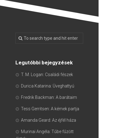
Legutóbbi bejegyzések
T. M. Logan: Családi fészek
Durica Katarina: Üveghattyú
Fredrik Backman: A barátaim
Tess Gerritsen: A kémek partja
Amanda Geard: Az éjfél háza
Murinai Angéla: Tűbe fűzött