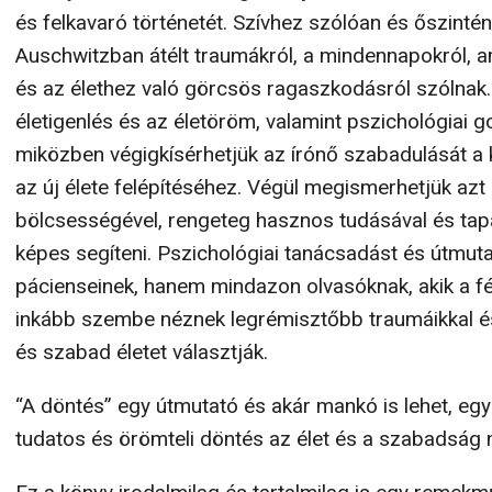
és felkavaró történetét. Szívhez szólóan és őszintén
Auschwitzban átélt traumákról, a mindennapokról, a
és az élethez való görcsös ragaszkodásról szólnak.
életigenlés és az életöröm, valamint pszichológiai g
miközben végigkísérhetjük az írónő szabadulását a 
az új élete felépítéséhez. Végül megismerhetjük azt 
bölcsességével, rengeteg hasznos tudásával és tapa
képes segíteni. Pszichológiai tanácsadást és útmuta
pácienseinek, hanem mindazon olvasóknak, akik a fél
inkább szembe néznek legrémisztőbb traumáikkal és
és szabad életet választják.
“A döntés” egy útmutató és akár mankó is lehet, egy 
tudatos és örömteli döntés az élet és a szabadság m