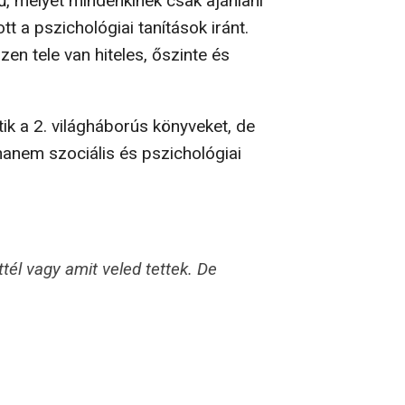
ű, melyet mindenkinek csak ajánlani
tt a pszichológiai tanítások iránt.
zen tele van hiteles, őszinte és
ik a 2. világháborús könyveket, de
hanem szociális és pszichológiai
tél vagy amit veled tettek. De