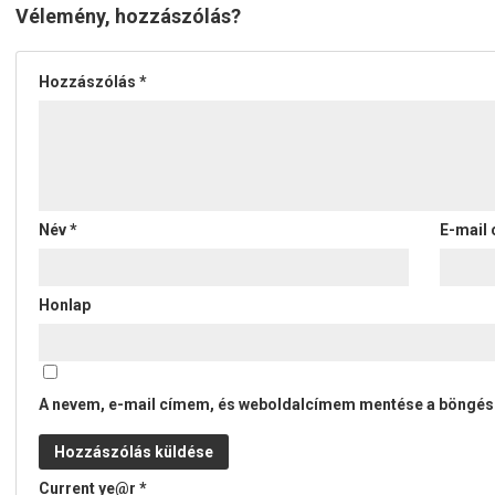
Vélemény, hozzászólás?
Hozzászólás
*
Név
*
E-mail
Honlap
A nevem, e-mail címem, és weboldalcímem mentése a böngé
Current ye@r
*