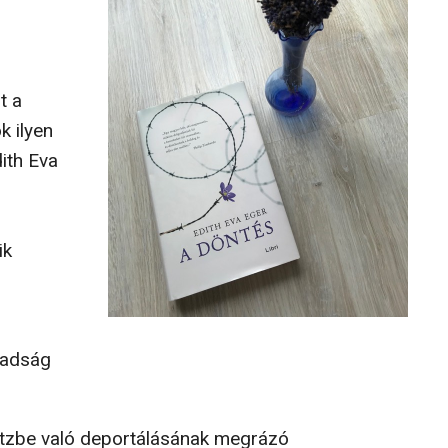
t a
k ilyen
ith Eva
ik
badság
itzbe való deportálásának megrázó