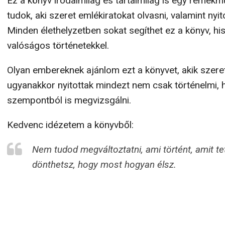
Ez a könyv irodalmilag és tartalmilag is egy remekm
tudok, aki szeret emlékiratokat olvasni, valamint nyito
Minden élethelyzetben sokat segíthet ez a könyv, his
valóságos történetekkel.
Olyan embereknek ajánlom ezt a könyvet, akik szeret
ugyanakkor nyitottak mindezt nem csak történelmi, 
szempontból is megvizsgálni.
Kedvenc idézetem a könyvből:
Nem tudod megváltoztatni, ami történt, amit tet
dönthetsz, hogy most hogyan élsz.