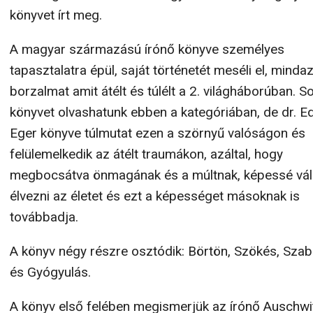
könyvet írt meg.
A magyar származású írónő könyve személyes
tapasztalatra épül, saját történetét meséli el, mindaz
borzalmat amit átélt és túlélt a 2. világháborúban. So
könyvet olvashatunk ebben a kategóriában, de dr. Ed
Eger könyve túlmutat ezen a szörnyű valóságon és
felülemelkedik az átélt traumákon, azáltal, hogy
megbocsátva önmagának és a múltnak, képessé vál
élvezni az életet és ezt a képességet másoknak is
továbbadja.
A könyv négy részre osztódik: Börtön, Szökés, Sza
és Gyógyulás.
A könyv első felében megismerjük az írónő Auschw