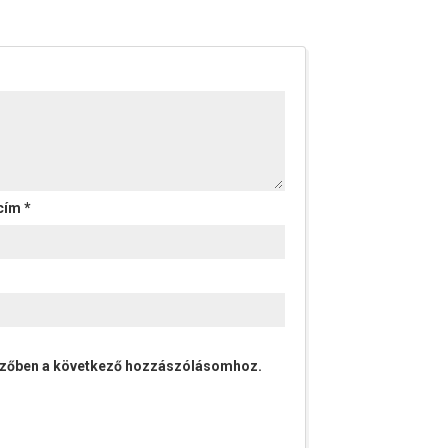
 cím
*
szőben a következő hozzászólásomhoz.