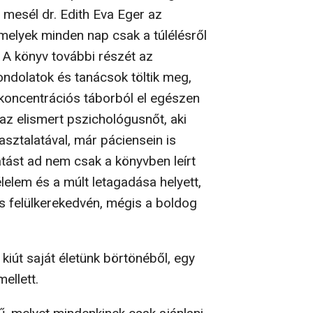
 mesél dr. Edith Eva Eger az
melyek minden nap csak a túlélésről
 A könyv további részét az
ondolatok és tanácsok töltik meg,
koncentrációs táborból el egészen
az elismert pszichológusnőt, aki
sztalatával, már páciensein is
tást ad nem csak a könyvben leírt
elem és a múlt letagadása helyett,
 felülkerekedvén, mégis a boldog
kiút saját életünk börtönéből, egy
ellett.