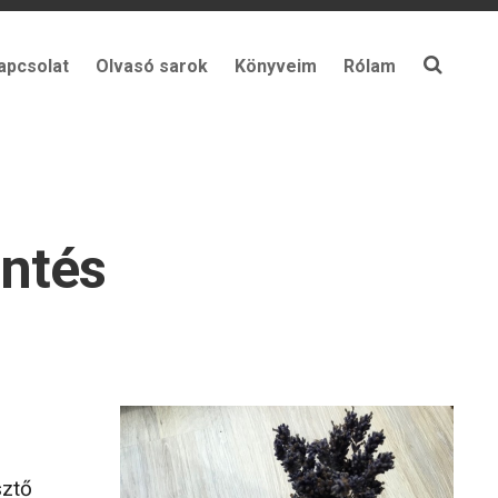
apcsolat
Olvasó sarok
Könyveim
Rólam
öntés
sztő