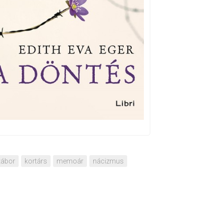
tábor
kortárs
memoár
nácizmus