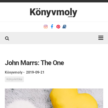
Kezdőlap
Könyvkritika
John Marrs: The One
Könyvajánló
Könyvmoly
-
2019-09-21
Kapcsolat
Könyvkritika
Olvasó sarok
Könyveim
Rólam