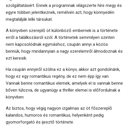
szolgáltatásért. Ennek a programnak világszerte híre megy és
egyre többen jelentkeznek, remélvén azt, hogy könnyedén
megtalálják lelki társukat.
A könyvben szereplő öt különböző embernek is a története
erről a találkozásról szól. A történetek semmilyen szinten
nem kapcsolódnak egymáshoz, csupán annyi a közös
bennük, hogy mindannyian a nagy szerelemről álmodoznak és
ezt keresik.
Ha csupán ennyiről szólna ez a könyv, akkor azt gondolnánk,
hogy ez egy romantikus regény, de ez nem épp így van.
Vannak benne romantikus elemek, amelyek el is vannak benne
bőven túlozva, de ugyanúgy a thriller elemei is előfordulnak a
könyvben.
Az biztos, hogy végig nagyon izgalmas az öt főszereplő
kalandos, humoros és romantikus, helyenként pedig
gyomorforgató és ijesztő története.