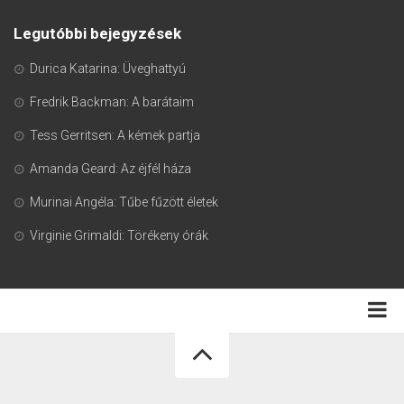
Legutóbbi bejegyzések
Durica Katarina: Üveghattyú
Fredrik Backman: A barátaim
Tess Gerritsen: A kémek partja
Amanda Geard: Az éjfél háza
Murinai Angéla: Tűbe fűzött életek
Virginie Grimaldi: Törékeny órák
Adatkezelési tájékoztató