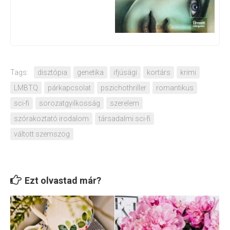
Tags:
disztópia
genetika
ifjúsági
kortárs
krimi
LMBTQ
párkapcsolat
pszichothriller
romantikus
sci-fi
sorozatgyilkosság
szerelem
szórakoztató irodalom
társadalmi sci-fi
váltott szemszög
Ezt olvastad már?