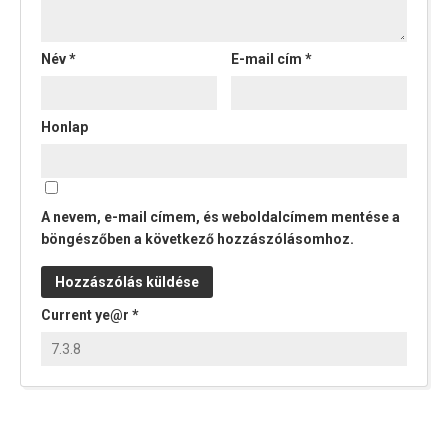
Név
*
E-mail cím
*
Honlap
A nevem, e-mail címem, és weboldalcímem mentése a
böngészőben a következő hozzászólásomhoz.
Current ye@r
*