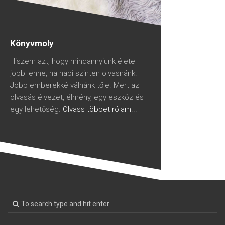
Könyvmoly
Hiszem azt, hogy mindannyiunk élete
jobb lenne, ha napi szinten olvasnánk.
Jobb emberekké válnánk tőle. Mert az
olvasás élvezet, élmény, egy eszköz és
egy lehetőség.
Olvass többet rólam...