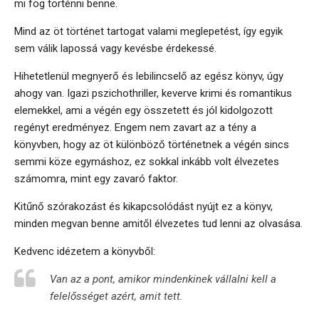
mi fog történni benne.
Mind az öt történet tartogat valami meglepetést, így egyik
sem válik lapossá vagy kevésbe érdekessé.
Hihetetlenül megnyerő és lebilincselő az egész könyv, úgy
ahogy van. Igazi pszichothriller, keverve krimi és romantikus
elemekkel, ami a végén egy összetett és jól kidolgozott
regényt eredményez. Engem nem zavart az a tény a
könyvben, hogy az öt különböző történetnek a végén sincs
semmi köze egymáshoz, ez sokkal inkább volt élvezetes
számomra, mint egy zavaró faktor.
Kitűnő szórakozást és kikapcsolódást nyújt ez a könyv,
minden megvan benne amitől élvezetes tud lenni az olvasása.
Kedvenc idézetem a könyvből:
Van az a pont, amikor mindenkinek vállalni kell a
felelősséget azért, amit tett.