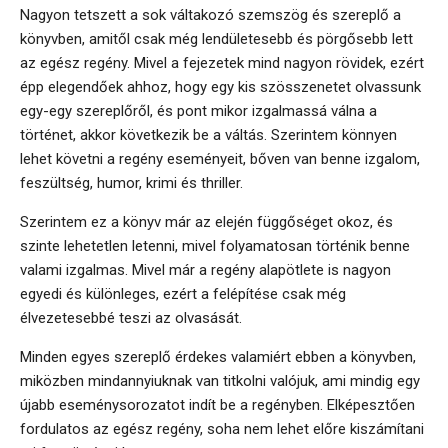
Nagyon tetszett a sok váltakozó szemszög és szereplő a
könyvben, amitől csak még lendületesebb és pörgősebb lett
az egész regény. Mivel a fejezetek mind nagyon rövidek, ezért
épp elegendőek ahhoz, hogy egy kis szösszenetet olvassunk
egy-egy szereplőről, és pont mikor izgalmassá válna a
történet, akkor következik be a váltás. Szerintem könnyen
lehet követni a regény eseményeit, bőven van benne izgalom,
feszültség, humor, krimi és thriller.
Szerintem ez a könyv már az elején függőséget okoz, és
szinte lehetetlen letenni, mivel folyamatosan történik benne
valami izgalmas. Mivel már a regény alapötlete is nagyon
egyedi és különleges, ezért a felépítése csak még
élvezetesebbé teszi az olvasását.
Minden egyes szereplő érdekes valamiért ebben a könyvben,
miközben mindannyiuknak van titkolni valójuk, ami mindig egy
újabb eseménysorozatot indít be a regényben. Elképesztően
fordulatos az egész regény, soha nem lehet előre kiszámítani