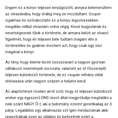
Engem ez a könyv teljesen lenyűgözött, annyira belemerültem
az olvasásába, hogy órákig meg se mozdultam. Szuper
izgalmas és szórakoztató ez a könyv, legszívesebben
megállás nélkül olvastam volna végig. Kissé bugyutának és
nevetségesnek tűnik a története, de annyira leköti az olvasó
figyelmét, hogy én teljesen bele tudtam magam élni a
történetébe és gyakran éreztem azt, hogy csak úgy visz
magával a könyv.
Az tény, hogy eleinte kicsit összezavart a nagyon gyorsan
váltakozó események sorozata, valamint az öt főszereplő
teljesen különböző története, de ez csupán néhány oldal
elolvasása után nagyon szépen a helyére kerül.
Az alaptörténet röviden arról szól, hogy öt teljesen különböző
ember egy egyszerű DNS-teszt által megpróbálja megtalálni a
neki szánt NAGY Ő-t, aki a tudomány szerint genetikailag az ő
párja. Legalábbis egy alkalmazás ezt ígéri mindazoknak akik
regisztrálnak ezen az oldalon és befizetnek ezért a