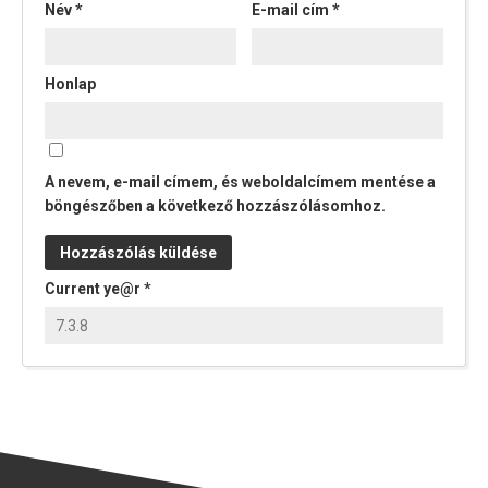
Név
*
E-mail cím
*
Honlap
A nevem, e-mail címem, és weboldalcímem mentése a
böngészőben a következő hozzászólásomhoz.
Current ye@r
*