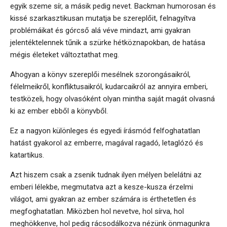
egyik szeme sír, a másik pedig nevet. Backman humorosan és
kissé szarkasztikusan mutatja be szereplőit, felnagyítva
problémáikat és górcső alá véve mindazt, ami gyakran
jelentéktelennek tűnik a szürke hétköznapokban, de hatása
mégis életeket változtathat meg.
Ahogyan a könyv szereplői mesélnek szorongásaikról,
félelmeikről, konfliktusaikról, kudarcaikról az annyira emberi,
testközeli, hogy olvasóként olyan mintha saját magát olvasná
ki az ember ebből a könyvből.
Ez a nagyon különleges és egyedi írásmód felfoghatatlan
hatást gyakorol az emberre, magával ragadó, letaglózó és
katartikus.
Azt hiszem csak a zsenik tudnak ilyen mélyen belelátni az
emberi lélekbe, megmutatva azt a kesze-kusza érzelmi
világot, ami gyakran az ember számára is érthetetlen és
megfoghatatlan. Miközben hol nevetve, hol sírva, hol
meghökkenve, hol pedig rácsodálkozva nézünk önmagunkra