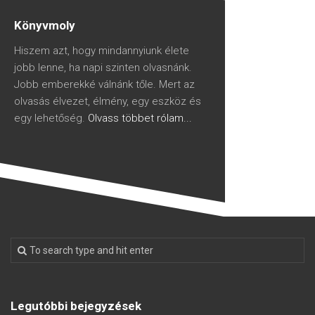
Könyvmoly
Hiszem azt, hogy mindannyiunk élete
jobb lenne, ha napi szinten olvasnánk.
Jobb emberekké válnánk tőle. Mert az
olvasás élvezet, élmény, egy eszköz és
egy lehetőség.
Olvass többet rólam...
Legutóbbi bejegyzések