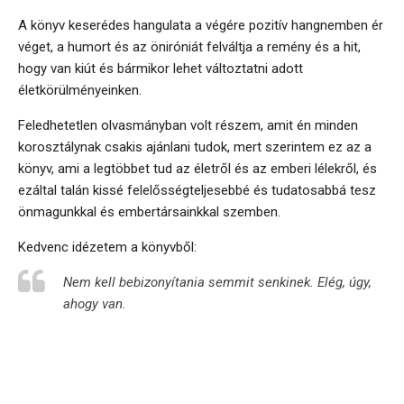
A könyv keserédes hangulata a végére pozitív hangnemben ér
véget, a humort és az öniróniát felváltja a remény és a hit,
hogy van kiút és bármikor lehet változtatni adott
életkörülményeinken.
Feledhetetlen olvasmányban volt részem, amit én minden
korosztálynak csakis ajánlani tudok, mert szerintem ez az a
könyv, ami a legtöbbet tud az életről és az emberi lélekről, és
ezáltal talán kissé felelősségteljesebbé és tudatosabbá tesz
önmagunkkal és embertársainkkal szemben.
Kedvenc idézetem a könyvből:
Nem kell bebizonyítania semmit senkinek. Elég, úgy,
ahogy van.