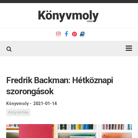
Kezdőlap
Könyvkritika
Fredrik Backman: Hétköznapi
Könyvajánló
szorongások
Kapcsolat
Könyvmoly
-
2021-01-14
Olvasó sarok
Könyvkritika
Könyveim
Rólam