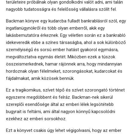
területeire próbálnak olyan gondolkodni valót adni, ami talán
nagyobb tudatosságra és felelősség vállalásra szólít fel.
Backman könyve egy kudarcba fulladt bankrablásról szól, egy
ingatlanügynökről és több olyan emberről, akik egy
lakásbemutatóra érkeznek. Egy véletlen során ez a bankrabló
idekeveredik ebbe a színes társaságba, ahol a sok különböző
személyiségű és sorsú ember hatást gyakorol egymásra,
megváltoztatva egymás életét. Miközben ezek a túszok
összeismerkednek, hamar rájönnek arra, hogy mindannyian
hordoznak olyan félelmeket, szorongásokat, kudarcokat és
fájdalmakat, amik közösek bennük.
Ez a tragikomikus, szívet tépő és szívet szorongató történet
egyszerre megdöbbent és felráz. Backman-nek sikerül
szereplői esendősége által az emberi lélek legsötétebb
bugyrait is feltárni, ami által nagyon könnyű kapcsolódni
ezekhez az emberi sorsokhoz.
Ezt a könyvet csakis úgy lehet végigolvasni, hogy az ember