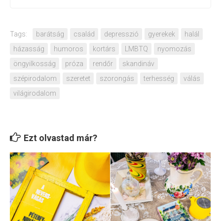
Tags:
barátság
család
depresszió
gyerekek
halál
házasság
humoros
kortárs
LMBTQ
nyomozás
öngyilkosság
próza
rendőr
skandináv
szépirodalom
szeretet
szorongás
terhesség
válás
világirodalom
Ezt olvastad már?