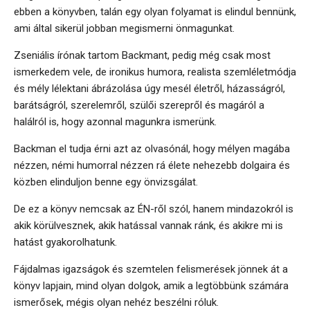
ebben a könyvben, talán egy olyan folyamat is elindul bennünk,
ami által sikerül jobban megismerni önmagunkat.
Zseniális írónak tartom Backmant, pedig még csak most
ismerkedem vele, de ironikus humora, realista szemléletmódja
és mély lélektani ábrázolása úgy mesél életről, házasságról,
barátságról, szerelemről, szülői szerepről és magáról a
halálról is, hogy azonnal magunkra ismerünk.
Backman el tudja érni azt az olvasónál, hogy mélyen magába
nézzen, némi humorral nézzen rá élete nehezebb dolgaira és
közben elinduljon benne egy önvizsgálat.
De ez a könyv nemcsak az ÉN-ről szól, hanem mindazokról is
akik körülvesznek, akik hatással vannak ránk, és akikre mi is
hatást gyakorolhatunk.
Fájdalmas igazságok és szemtelen felismerések jönnek át a
könyv lapjain, mind olyan dolgok, amik a legtöbbünk számára
ismerősek, mégis olyan nehéz beszélni róluk.