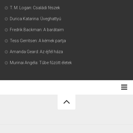
T. M. Logan: Családi fészek
Durica Katarina: Üveghattyú
Fredrik Backman: A barátaim
Tess Gerritsen: A kémek partja
Amanda Geard: Az éjfél háza
Murinai Angéla: Tűbe fűzött életek
Adatkezelési tájékoztató
Könyvmoly.com © 2026. Minden jog fenntartva.