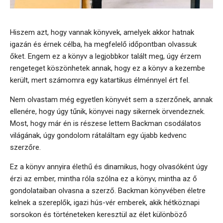
Hiszem azt, hogy vannak könyvek, amelyek akkor hatnak
igazán és érnek célba, ha megfelelő időpontban olvassuk
őket. Engem ez a könyv a legjobbkor talált meg, úgy érzem
rengeteget köszönhetek annak, hogy ez a könyv a kezembe
került, mert számomra egy katartikus élménnyel ért fel.
Nem olvastam még egyetlen könyvét sem a szerzőnek, annak
ellenére, hogy úgy tűnik, könyvei nagy sikernek örvendeznek.
Most, hogy már én is részese lettem Backman csodálatos
világának, úgy gondolom rátaláltam egy újabb kedvenc
szerzőre.
Ez a könyv annyira élethű és dinamikus, hogy olvasóként úgy
érzi az ember, mintha róla szólna ez a könyv, mintha az ő
gondolataiban olvasna a szerző. Backman könyvében életre
kelnek a szereplők, igazi hús-vér emberek, akik hétköznapi
sorsokon és történeteken keresztül az élet különböző