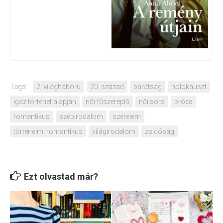
Tags:
2. világháború
20. század
barátság
holokauszt
igaz történet alapján
női főszereplő
női sors
próza
romantikus
szépirodalom
szerelem
történelmi romantikus
világirodalom
zsidóság
Ezt olvastad már?