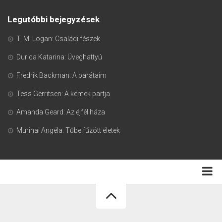
Legutóbbi bejegyzések
T. M. Logan: Családi fészek
Durica Katarina: Üveghattyú
Fredrik Backman: A barátaim
Tess Gerritsen: A kémek partja
Amanda Geard: Az éjfél háza
Murinai Angéla: Tűbe fűzött életek
Adatkezelési tájékoztató