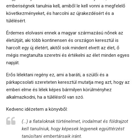
emberiségnek tanulnia kell, amiből le kell vonni a megfelelő
következményeket, és harcolni az újrakezdésért és a
túlélésért.
Érdemes elolvasni ennek a magyar származású nőnek az
életútját, aki több kontinensen és országon keresztül is
harcolt egy új életért, akitől sok mindent elvett az élet, ő
mégis megtanulta szeretni és értékelni az élet minden egyes
napját.
Erős lélektani regény ez, ami a baráti, a szülői és a
párkapcsolati szereteten keresztül mutatja meg azt, hogy az
emberi elme és lélek képes bármilyen körülményhez
alkalmazkodni, ha a túlélésről van szó.
Kedvenc idézetem a könyvből:
(…) a fiataloknak történelmet, irodalmat és földrajzot
kell tanulniuk, hogy képesek legyenek együttérzést
tanúsítani embertársaik iránt.