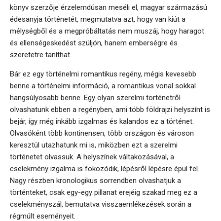
könyv szerzője érzelemdúsan meséli el, magyar származású
édesanyja történetét, megmutatva azt, hogy van kiút a
mélységből és a megpróbáltatás nem muszáj, hogy haragot
és ellenségeskedést szüljön, hanem emberségre és
szeretetre taníthat.
Bár ez egy történelmi romantikus regény, mégis kevesebb
benne a történelmi információ, a romantikus vonal sokkal
hangsúlyosabb benne. Egy olyan szerelmi történetről
olvashatunk ebben a regényben, ami több földrajzi helyszínt is
bejár, így még inkább izgalmas és kalandos ez a történet.
Olvasóként több kontinensen, több országon és városon
keresztül utazhatunk mi is, miközben ezt a szerelmi
történetet olvassuk. A helyszínek váltakozásával, a
cselekmény izgalma is fokozódik, lépésről lépésre épül fel.
Nagy részben kronologikus sorrendben olvashatjuk a
történteket, csak egy-egy pillanat erejéig szakad meg ez a
cselekményszál, bemutatva visszaemlékezések során a
régmúlt eseményeit.