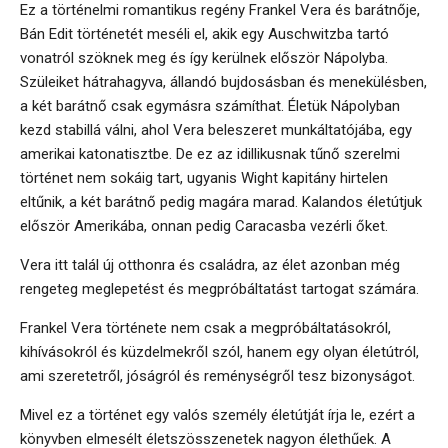
Ez a történelmi romantikus regény Frankel Vera és barátnője,
Bán Edit történetét meséli el, akik egy Auschwitzba tartó
vonatról szöknek meg és így kerülnek először Nápolyba.
Szüleiket hátrahagyva, állandó bujdosásban és menekülésben,
a két barátnő csak egymásra számíthat. Életük Nápolyban
kezd stabillá válni, ahol Vera beleszeret munkáltatójába, egy
amerikai katonatisztbe. De ez az idillikusnak tűnő szerelmi
történet nem sokáig tart, ugyanis Wight kapitány hirtelen
eltűnik, a két barátnő pedig magára marad. Kalandos életútjuk
először Amerikába, onnan pedig Caracasba vezérli őket.
Vera itt talál új otthonra és családra, az élet azonban még
rengeteg meglepetést és megpróbáltatást tartogat számára.
Frankel Vera története nem csak a megpróbáltatásokról,
kihívásokról és küzdelmekről szól, hanem egy olyan életútról,
ami szeretetről, jóságról és reménységről tesz bizonyságot.
Mivel ez a történet egy valós személy életútját írja le, ezért a
könyvben elmesélt életszösszenetek nagyon élethűek. A