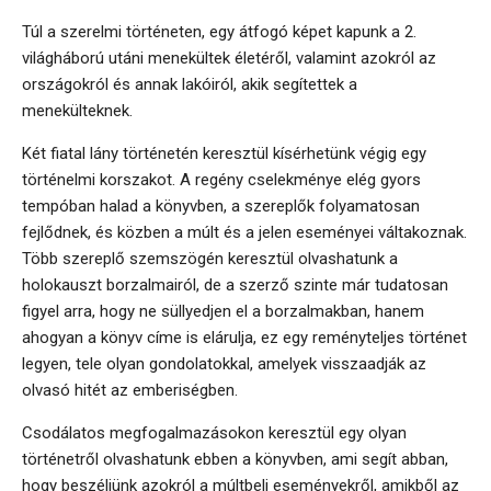
Túl a szerelmi történeten, egy átfogó képet kapunk a 2.
világháború utáni menekültek életéről, valamint azokról az
országokról és annak lakóiról, akik segítettek a
menekülteknek.
Két fiatal lány történetén keresztül kísérhetünk végig egy
történelmi korszakot. A regény cselekménye elég gyors
tempóban halad a könyvben, a szereplők folyamatosan
fejlődnek, és közben a múlt és a jelen eseményei váltakoznak.
Több szereplő szemszögén keresztül olvashatunk a
holokauszt borzalmairól, de a szerző szinte már tudatosan
figyel arra, hogy ne süllyedjen el a borzalmakban, hanem
ahogyan a könyv címe is elárulja, ez egy reményteljes történet
legyen, tele olyan gondolatokkal, amelyek visszaadják az
olvasó hitét az emberiségben.
Csodálatos megfogalmazásokon keresztül egy olyan
történetről olvashatunk ebben a könyvben, ami segít abban,
hogy beszéljünk azokról a múltbeli eseményekről, amikből az