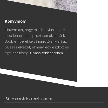
Könyvmoly
Hiszem azt, hogy mindannyiunk élete
jobb lenne, ha napi szinten olvasnánk.
Jobb emberekké válnánk tőle. Mert az
olvasás élvezet, élmény, egy eszköz és
egy lehetőség.
Olvass többet rólam...