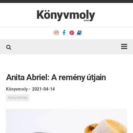
Kezdőlap
Könyvkritika
Anita Abriel: A remény útjain
Könyvajánló
Könyvmoly
-
2021-04-14
Kapcsolat
Könyvkritika
Olvasó sarok
Könyveim
Rólam