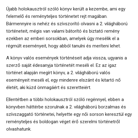
Újabb holokausztról szóló könyv került a kezembe, ami egy
felemelő és reményteljes történetet rejt magában.
Bármennyire is nehéz és szívszorító olvasni a 2. világháború
történeteit, mégis van valami bátorító és biztató remény
ezekben az emberi sorsokban, amelyek úgy mesélik el a
régmúlt eseményeit, hogy abból tanulni és meríteni lehet.
A könyv valós események történéseit adja vissza, ugyanis a
szerző saját édesanyja történetét meséli el. Ez az igaz
történet alapján megírt könyv, a 2. világháború valós
eseményeit meséli el, egy mindenre elszánt és kitartó nő
életét, aki küzd önmagáért és szeretteiért.
Ellentétben a többi holokausztról szóló regénnyel, ebben a
könyvben háttérbe szorulnak a 2. világháború borzalmas és
szívszaggató történetei, helyette egy női sorson keresztül egy
reményteljes és boldogan véget érő szerelmi történetről
olvashatunk.