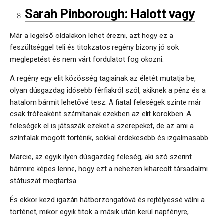
Sarah Pinborough: Halott vagy
Már a legelső oldalakon lehet érezni, azt hogy ez a
feszültséggel teli és titokzatos regény bizony jó sok
meglepetést és nem várt fordulatot fog okozni.
A regény egy elit közösség tagjainak az életét mutatja be,
olyan dúsgazdag idősebb férfiakról szól, akiknek a pénz és a
hatalom bármit lehetővé tesz. A fiatal feleségek szinte már
csak trófeaként számítanak ezekben az elit körökben. A
feleségek el is játsszák ezeket a szerepeket, de az ami a
színfalak mögött történik, sokkal érdekesebb és izgalmasabb.
Marcie, az egyik ilyen dúsgazdag feleség, aki szó szerint
bármire képes lenne, hogy ezt a nehezen kiharcolt társadalmi
státuszát megtartsa.
És ekkor kezd igazán hátborzongatóvá és rejtélyessé válni a
történet, mikor egyik titok a másik után kerül napfényre,