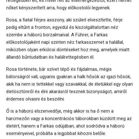
rettegésben élt, és mivel félt az ételmérgezéstől, ezért német
nőket kényszerített arra, hogy előkostolói legyenek.
Rosa, a fiatal férjes asszony, aki szüleit elveszítette, férje
pedig eltűnt a fronton, egyedül és kiszolgáltatottan néz
szembe a háború borzalmaival. A Führer, a Farkas
előkostolójaként napi szinten néz farkasszemet a halállal,
miközben olyan erkölcsi döntéseket hoz meg, amelyek miatt
állandó bűntudatban és halálrettegésben él.
Rosa története, bár szívet tépő és fájdalmas, mégis
bátorságról vall, ugyanis gyakran a halk hősök az igazi hősök,
akik ha nem is tettekkel vagy szavaikkal, de életükkel egy olyan
életösztönről és élni akarásról tesznek bizonyságot, amiről
érdemes olvasni és beszélni.
Ő is a háború elszenvedője, még akkor is ha ő nem a
harcmezőn vagy a koncentrációs táborokban küzdött meg az
életért, hanem a Farkas odújában, ahol sodródva a háború
eseményeivel, próbálta a legjobbat kihozni belőle.