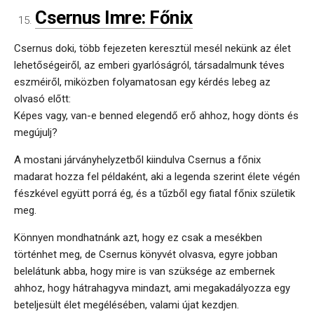
Csernus Imre: Főnix
Csernus doki, több fejezeten keresztül mesél nekünk az élet
lehetőségeiről, az emberi gyarlóságról, társadalmunk téves
eszméiről, miközben folyamatosan egy kérdés lebeg az
olvasó előtt:
Képes vagy, van-e benned elegendő erő ahhoz, hogy dönts és
megújulj?
A mostani járványhelyzetből kiindulva Csernus a főnix
madarat hozza fel példaként, aki a legenda szerint élete végén
fészkével együtt porrá ég, és a tűzből egy fiatal főnix születik
meg.
Könnyen mondhatnánk azt, hogy ez csak a mesékben
történhet meg, de Csernus könyvét olvasva, egyre jobban
belelátunk abba, hogy mire is van szüksége az embernek
ahhoz, hogy hátrahagyva mindazt, ami megakadályozza egy
beteljesült élet megélésében, valami újat kezdjen.