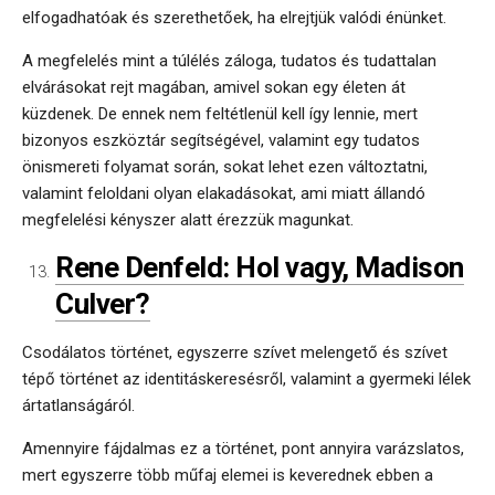
elfogadhatóak és szerethetőek, ha elrejtjük valódi énünket.
A megfelelés mint a túlélés záloga, tudatos és tudattalan
elvárásokat rejt magában, amivel sokan egy életen át
küzdenek. De ennek nem feltétlenül kell így lennie, mert
bizonyos eszköztár segítségével, valamint egy tudatos
önismereti folyamat során, sokat lehet ezen változtatni,
valamint feloldani olyan elakadásokat, ami miatt állandó
megfelelési kényszer alatt érezzük magunkat.
Rene Denfeld: Hol vagy, Madison
Culver?
Csodálatos történet, egyszerre szívet melengető és szívet
tépő történet az identitáskeresésről, valamint a gyermeki lélek
ártatlanságáról.
Amennyire fájdalmas ez a történet, pont annyira varázslatos,
mert egyszerre több műfaj elemei is keverednek ebben a