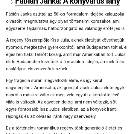
Fábián Janka: A könyvárus lány
Fábián Janka ezúttal az 56-os forradalom idejébe kalauzolja
olvasóit, megmutatva egy olyan történelmi korszakot, ami
egyszerre fájdalmas, hátborzongató és valahogy erőteljes is.
A regény főszereplője Kiss Júlia, akinek életútját követhetjük
nyomon, megkezdve gyerekkorától, amit Budapesten tölt el, el
egészen fiatal felnőtt koráig, amit már Amerikában tölt. Julcsi
élete Budapesten kezdődik a forradalom idején, aminek ő és
családja is elszenvedői lesznek.
Egy tragédia során megváltozik élete, és így kerül
nagynénjéhez Amerikába, aki gondját viseli. Julcsi élete egyik
napról a másikra változik meg, vele együtt a körülötte lévő
világ is változik. Az egyetlen dolog, ami nem változik, sőt
egyre fontosabb lesz Julcsi életében, az a könyvek iránti
rajongás és az olvasás iránti nagy szenvedély.
Ez a történelmi romantikus regény több generáció életét és