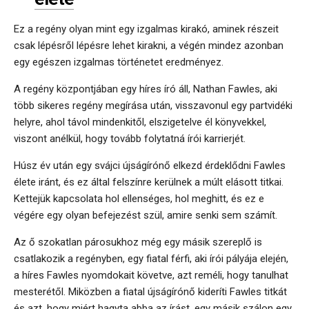
Ez a regény olyan mint egy izgalmas kirakó, aminek részeit
csak lépésről lépésre lehet kirakni, a végén mindez azonban
egy egészen izgalmas történetet eredményez.
A regény központjában egy híres író áll, Nathan Fawles, aki
több sikeres regény megírása után, visszavonul egy partvidéki
helyre, ahol távol mindenkitől, elszigetelve él könyvekkel,
viszont anélkül, hogy tovább folytatná írói karrierjét.
Húsz év után egy svájci újságírónő elkezd érdeklődni Fawles
élete iránt, és ez által felszínre kerülnek a múlt elásott titkai.
Kettejük kapcsolata hol ellenséges, hol meghitt, és ez e
végére egy olyan befejezést szül, amire senki sem számít.
Az ő szokatlan párosukhoz még egy másik szereplő is
csatlakozik a regényben, egy fiatal férfi, aki írói pályája elején,
a híres Fawles nyomdokait követve, azt reméli, hogy tanulhat
mesterétől. Miközben a fiatal újságírónő kideríti Fawles titkát
és azt, hogy miért hagyta abba az írást, egy másik szálon egy