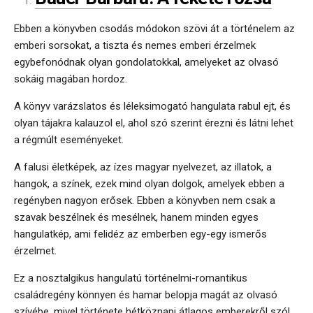
Ebben a könyvben csodás módokon szövi át a történelem az
emberi sorsokat, a tiszta és nemes emberi érzelmek
egybefonódnak olyan gondolatokkal, amelyeket az olvasó
sokáig magában hordoz.
A könyv varázslatos és léleksimogató hangulata rabul ejt, és
olyan tájakra kalauzol el, ahol szó szerint érezni és látni lehet
a régmúlt eseményeket.
A falusi életképek, az ízes magyar nyelvezet, az illatok, a
hangok, a színek, ezek mind olyan dolgok, amelyek ebben a
regényben nagyon erősek. Ebben a könyvben nem csak a
szavak beszélnek és mesélnek, hanem minden egyes
hangulatkép, ami felidéz az emberben egy-egy ismerős
érzelmet.
Ez a nosztalgikus hangulatú történelmi-romantikus
családregény könnyen és hamar belopja magát az olvasó
szívébe, mivel története hétköznapi átlagos emberekről szól,