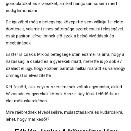
gondolatokat és érzéseket, amiket hangosan sosem mert
eddig kimondani.
De igazából még a betegsége közepette sem vállalja fel élete
döntéseit, valamint nincs bátorsága szembesülni feleségével,
csak papíron leírva jönnek elő ezek a belső vívódások és
megbánások.
Eszter is csakis Miklós betegsége után eszmél rá arra, hogy a
házasság, a család és a gyerekek miatt, mellette is jó sok év
szaladt el úgy, hogy közben barátok nélkül maradt és valahogy
önmagát is elveszítette.
Két felnőtt, akik egykor szerelmesek voltak egymásba, akiket
házasság és gyerekek kötnek össze, úgy tűnik felőrlődik az
élet mókuskerekében.
Mire ráébrednek tévedéseikre, mulasztásaikra és kudarcaikra,
lehet, hogy már késő!?