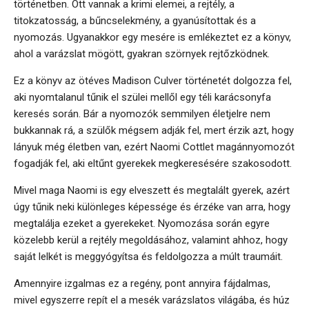
történetben. Ott vannak a krimi elemei, a rejtély, a
titokzatosság, a bűncselekmény, a gyanúsítottak és a
nyomozás. Ugyanakkor egy mesére is emlékeztet ez a könyv,
ahol a varázslat mögött, gyakran szörnyek rejtőzködnek.
Ez a könyv az ötéves Madison Culver történetét dolgozza fel,
aki nyomtalanul tűnik el szülei mellől egy téli karácsonyfa
keresés során. Bár a nyomozók semmilyen életjelre nem
bukkannak rá, a szülők mégsem adják fel, mert érzik azt, hogy
lányuk még életben van, ezért Naomi Cottlet magánnyomozót
fogadják fel, aki eltűnt gyerekek megkeresésére szakosodott.
Mivel maga Naomi is egy elveszett és megtalált gyerek, azért
úgy tűnik neki különleges képessége és érzéke van arra, hogy
megtalálja ezeket a gyerekeket. Nyomozása során egyre
közelebb kerül a rejtély megoldásához, valamint ahhoz, hogy
saját lelkét is meggyógyítsa és feldolgozza a múlt traumáit.
Amennyire izgalmas ez a regény, pont annyira fájdalmas,
mivel egyszerre repít el a mesék varázslatos világába, és húz