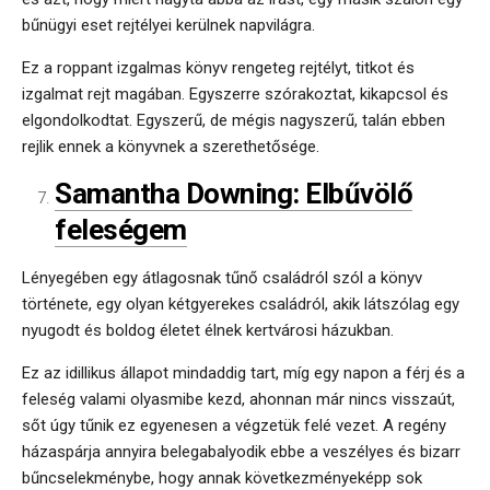
bűnügyi eset rejtélyei kerülnek napvilágra.
Ez a roppant izgalmas könyv rengeteg rejtélyt, titkot és
izgalmat rejt magában. Egyszerre szórakoztat, kikapcsol és
elgondolkodtat. Egyszerű, de mégis nagyszerű, talán ebben
rejlik ennek a könyvnek a szerethetősége.
Samantha Downing: Elbűvölő
feleségem
Lényegében egy átlagosnak tűnő családról szól a könyv
története, egy olyan kétgyerekes családról, akik látszólag egy
nyugodt és boldog életet élnek kertvárosi házukban.
Ez az idillikus állapot mindaddig tart, míg egy napon a férj és a
feleség valami olyasmibe kezd, ahonnan már nincs visszaút,
sőt úgy tűnik ez egyenesen a végzetük felé vezet. A regény
házaspárja annyira belegabalyodik ebbe a veszélyes és bizarr
bűncselekménybe, hogy annak következményeképp sok