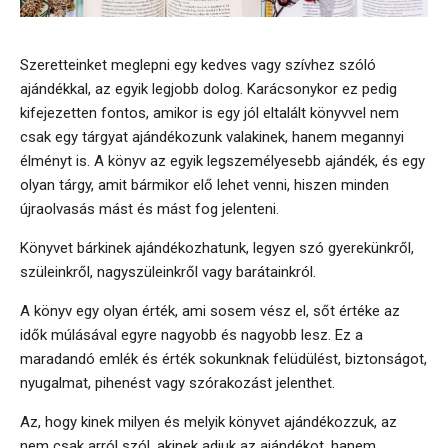
Szeretteinket meglepni egy kedves vagy szívhez szóló
ajándékkal, az egyik legjobb dolog. Karácsonykor ez pedig
kifejezetten fontos, amikor is egy jól eltalált könyvvel nem
csak egy tárgyat ajándékozunk valakinek, hanem megannyi
élményt is. A könyv az egyik legszemélyesebb ajándék, és egy
olyan tárgy, amit bármikor elő lehet venni, hiszen minden
újraolvasás mást és mást fog jelenteni.
Könyvet bárkinek ajándékozhatunk, legyen szó gyerekünkről,
szüleinkről, nagyszüleinkről vagy barátainkról.
A könyv egy olyan érték, ami sosem vész el, sőt értéke az
idők múlásával egyre nagyobb és nagyobb lesz. Ez a
maradandó emlék és érték sokunknak felüdülést, biztonságot,
nyugalmat, pihenést vagy szórakozást jelenthet.
Az, hogy kinek milyen és melyik könyvet ajándékozzuk, az
nem csak arról szól, akinek adjuk az ajándékot, hanem