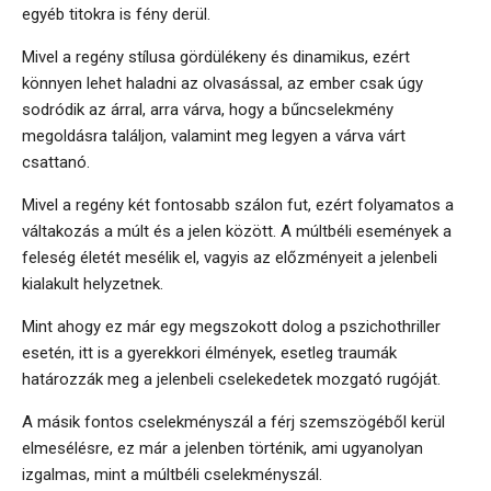
egyéb titokra is fény derül.
Mivel a regény stílusa gördülékeny és dinamikus, ezért
könnyen lehet haladni az olvasással, az ember csak úgy
sodródik az árral, arra várva, hogy a bűncselekmény
megoldásra találjon, valamint meg legyen a várva várt
csattanó.
Mivel a regény két fontosabb szálon fut, ezért folyamatos a
váltakozás a múlt és a jelen között. A múltbéli események a
feleség életét mesélik el, vagyis az előzményeit a jelenbeli
kialakult helyzetnek.
Mint ahogy ez már egy megszokott dolog a pszichothriller
esetén, itt is a gyerekkori élmények, esetleg traumák
határozzák meg a jelenbeli cselekedetek mozgató rugóját.
A másik fontos cselekményszál a férj szemszögéből kerül
elmesélésre, ez már a jelenben történik, ami ugyanolyan
izgalmas, mint a múltbéli cselekményszál.