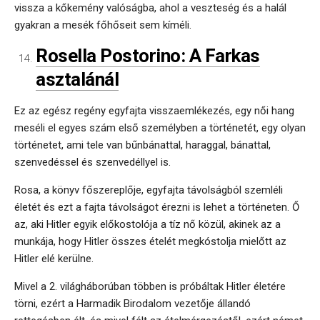
vissza a kőkemény valóságba, ahol a veszteség és a halál
gyakran a mesék főhőseit sem kíméli.
Rosella Postorino: A Farkas
asztalánál
Ez az egész regény egyfajta visszaemlékezés, egy női hang
meséli el egyes szám első személyben a történetét, egy olyan
történetet, ami tele van bűnbánattal, haraggal, bánattal,
szenvedéssel és szenvedéllyel is.
Rosa, a könyv főszereplője, egyfajta távolságból szemléli
életét és ezt a fajta távolságot érezni is lehet a történeten. Ő
az, aki Hitler egyik előkostolója a tíz nő közül, akinek az a
munkája, hogy Hitler összes ételét megkóstolja mielőtt az
Hitler elé kerülne.
Mivel a 2. világháborúban többen is próbáltak Hitler életére
törni, ezért a Harmadik Birodalom vezetője állandó