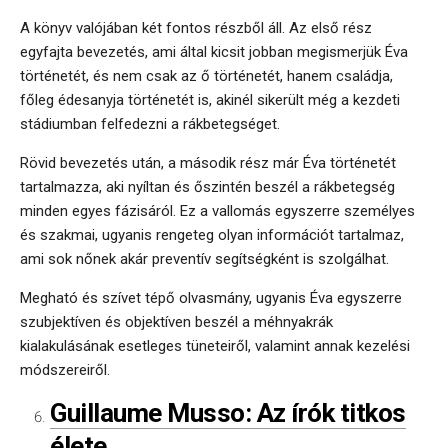
A könyv valójában két fontos részből áll. Az első rész
egyfajta bevezetés, ami által kicsit jobban megismerjük Éva
történetét, és nem csak az ő történetét, hanem családja,
főleg édesanyja történetét is, akinél sikerült még a kezdeti
stádiumban felfedezni a rákbetegséget.
Rövid bevezetés után, a második rész már Éva történetét
tartalmazza, aki nyíltan és őszintén beszél a rákbetegség
minden egyes fázisáról. Ez a vallomás egyszerre személyes
és szakmai, ugyanis rengeteg olyan információt tartalmaz,
ami sok nőnek akár preventív segítségként is szolgálhat.
Megható és szívet tépő olvasmány, ugyanis Éva egyszerre
szubjektíven és objektíven beszél a méhnyakrák
kialakulásának esetleges tüneteiről, valamint annak kezelési
módszereiről.
Guillaume Musso: Az írók titkos
élete