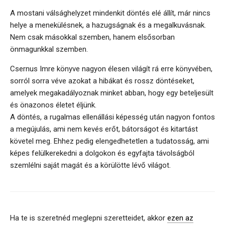
A mostani válsághelyzet mindenkit döntés elé állít, már nincs
helye a menekülésnek, a hazugságnak és a megalkuvásnak.
Nem csak másokkal szemben, hanem elsősorban
önmagunkkal szemben.
Csernus Imre könyve nagyon élesen világít rá erre könyvében,
sorról sorra véve azokat a hibákat és rossz döntéseket,
amelyek megakadályoznak minket abban, hogy egy beteljesült
és önazonos életet éljünk.
A döntés, a rugalmas ellenállási képesség után nagyon fontos
a megújulás, ami nem kevés erőt, bátorságot és kitartást
követel meg. Ehhez pedig elengedhetetlen a tudatosság, ami
képes felülkerekedni a dolgokon és egyfajta távolságból
szemlélni saját magát és a körülötte lévő világot.
Ha te is szeretnéd meglepni szeretteidet, akkor
ezen az