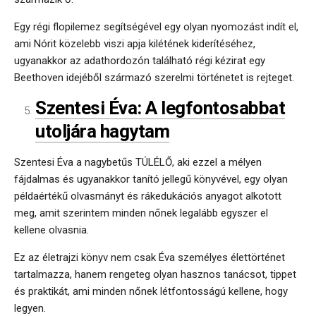
Egy régi flopilemez segítségével egy olyan nyomozást indít el,
ami Nórit közelebb viszi apja kilétének kiderítéséhez,
ugyanakkor az adathordozón található régi kézirat egy
Beethoven idejéből származó szerelmi történetet is rejteget.
Szentesi Éva: A legfontosabbat
utoljára hagytam
Szentesi Éva a nagybetűs TÚLÉLŐ, aki ezzel a mélyen
fájdalmas és ugyanakkor tanító jellegű könyvével, egy olyan
példaértékű olvasmányt és rákedukációs anyagot alkotott
meg, amit szerintem minden nőnek legalább egyszer el
kellene olvasnia.
Ez az életrajzi könyv nem csak Éva személyes élettörténet
tartalmazza, hanem rengeteg olyan hasznos tanácsot, tippet
és praktikát, ami minden nőnek létfontosságú kellene, hogy
legyen.