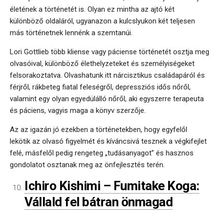
életének a történetét is. Olyan ez mintha az ajtó két
különböző oldaláról, ugyanazon a kulcslyukon két teljesen
más történetnek lennénk a szemtanúi.
Lori Gottlieb több kliense vagy páciense történetét osztja meg
olvasóival, különböző élethelyzeteket és személyiségeket
felsorakoztatva. Olvashatunk itt nárcisztikus családapáról és
férjről, rákbeteg fiatal feleségről, depressziós idős nőről,
valamint egy olyan egyedülálló nőről, aki egyszerre terapeuta
és páciens, vagyis maga a könyv szerzője.
Az az igazán jó ezekben a történetekben, hogy egyfelől
lekötik az olvasó figyelmét és kíváncsivá tesznek a végkifejlet
felé, másfelől pedig rengeteg „tudásanyagot” és hasznos
gondolatot osztanak meg az önfejlesztés terén.
Ichiro Kishimi – Fumitake Koga:
Vállald fel bátran önmagad