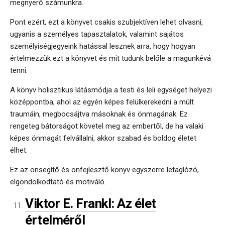
megnyerő számunkra.
Pont ezért, ezt a könyvet csakis szubjektíven lehet olvasni,
ugyanis a személyes tapasztalatok, valamint sajátos
személyiségjegyeink hatással lesznek arra, hogy hogyan
értelmezzük ezt a könyvet és mit tudunk belőle a magunkévá
tenni.
A könyv holisztikus látásmódja a testi és leli egységet helyezi
középpontba, ahol az egyén képes felülkerekedni a múlt
traumáin, megbocsájtva másoknak és önmagának. Ez
rengeteg bátorságot követel meg az embertől, de ha valaki
képes önmagát felvállalni, akkor szabad és boldog életet
élhet.
Ez az önsegítő és önfejlesztő könyv egyszerre letaglózó,
elgondolkodtató és motiváló.
Viktor E. Frankl: Az élet
értelméről