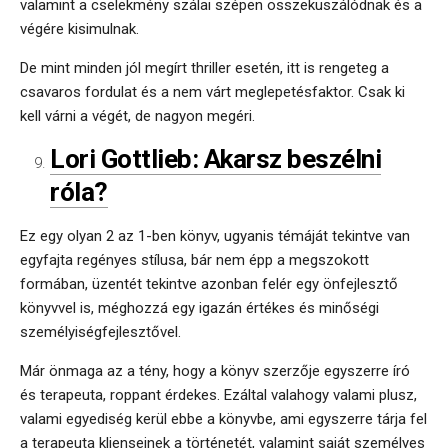
valamint a cselekmény szálai szépen összekuszálódnak és a
végére kisimulnak.
De mint minden jól megírt thriller esetén, itt is rengeteg a
csavaros fordulat és a nem várt meglepetésfaktor. Csak ki
kell várni a végét, de nagyon megéri.
Lori Gottlieb: Akarsz beszélni
róla?
Ez egy olyan 2 az 1-ben könyv, ugyanis témáját tekintve van
egyfajta regényes stílusa, bár nem épp a megszokott
formában, üzentét tekintve azonban felér egy önfejlesztő
könyvvel is, méghozzá egy igazán értékes és minőségi
személyiségfejlesztővel.
Már önmaga az a tény, hogy a könyv szerzője egyszerre író
és terapeuta, roppant érdekes. Ezáltal valahogy valami plusz,
valami egyediség kerül ebbe a könyvbe, ami egyszerre tárja fel
a terapeuta klienseinek a történetét, valamint saját személyes