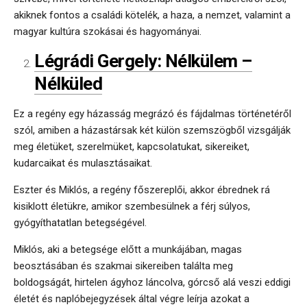
akiknek fontos a családi kötelék, a haza, a nemzet, valamint a
magyar kultúra szokásai és hagyományai.
Légrádi Gergely: Nélkülem –
Nélküled
Ez a regény egy házasság megrázó és fájdalmas történetéről
szól, amiben a házastársak két külön szemszögből vizsgálják
meg életüket, szerelmüket, kapcsolatukat, sikereiket,
kudarcaikat és mulasztásaikat.
Eszter és Miklós, a regény főszereplői, akkor ébrednek rá
kisiklott életükre, amikor szembesülnek a férj súlyos,
gyógyíthatatlan betegségével.
Miklós, aki a betegsége előtt a munkájában, magas
beosztásában és szakmai sikereiben találta meg
boldogságát, hirtelen ágyhoz láncolva, górcső alá veszi eddigi
életét és naplóbejegyzések által végre leírja azokat a