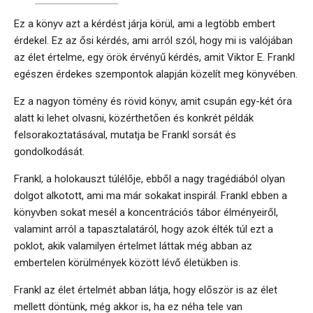
Ez a könyv azt a kérdést járja körül, ami a legtöbb embert
érdekel. Ez az ősi kérdés, ami arról szól, hogy mi is valójában
az élet értelme, egy örök érvényű kérdés, amit Viktor E. Frankl
egészen érdekes szempontok alapján közelít meg könyvében.
Ez a nagyon tömény és rövid könyv, amit csupán egy-két óra
alatt ki lehet olvasni, közérthetően és konkrét példák
felsorakoztatásával, mutatja be Frankl sorsát és
gondolkodását.
Frankl, a holokauszt túlélője, ebből a nagy tragédiából olyan
dolgot alkotott, ami ma már sokakat inspirál. Frankl ebben a
könyvben sokat mesél a koncentrációs tábor élményeiről,
valamint arról a tapasztalatáról, hogy azok élték túl ezt a
poklot, akik valamilyen értelmet láttak még abban az
embertelen körülmények között lévő életükben is.
Frankl az élet értelmét abban látja, hogy először is az élet
mellett döntünk, még akkor is, ha ez néha tele van