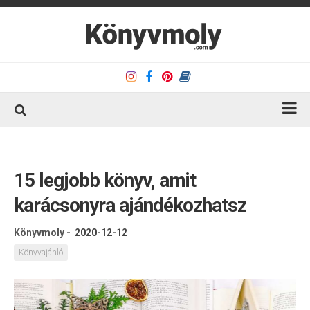
Kezdőlap
Könyvkritika
15 legjobb könyv, amit
Könyvajánló
karácsonyra ajándékozhatsz
Kapcsolat
Könyvmoly
-
2020-12-12
Olvasó sarok
Könyvajánló
Könyveim
Rólam