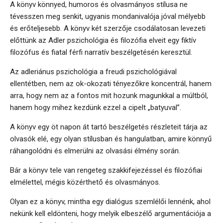
A könyv könnyed, humoros és olvasmányos stílusa ne
tévesszen meg senkit, ugyanis mondanivalója jóval mélyebb
és erőteljesebb. A könyv két szerzője csodálatosan levezeti
előttünk az Adler pszichológia és filozófia elveit egy fiktív
filozófus és fiatal férfi narratív beszélgetésén keresztül.
Az adleriánus pszichológia a freudi pszichológiával
ellentétben, nem az ok-okozati tényezőkre koncentrál, hanem
arra, hogy nem az a fontos mit hozunk magunkkal a múltból,
hanem hogy mihez kezdünk ezzel a cipelt „batyuval”.
A könyv egy öt napon át tartó beszélgetés részleteit tárja az
olvasók elé, egy olyan stílusban és hangulatban, amire könnyű
ráhangolódni és elmerülni az olvasási élmény során.
Bár a könyv tele van rengeteg szakkifejezéssel és filozófiai
elmélettel, mégis közérthető és olvasmányos.
Olyan ez a könyv, mintha egy dialógus szemlélői lennénk, ahol
nekünk kell eldönteni, hogy melyik elbeszélő argumentációja a