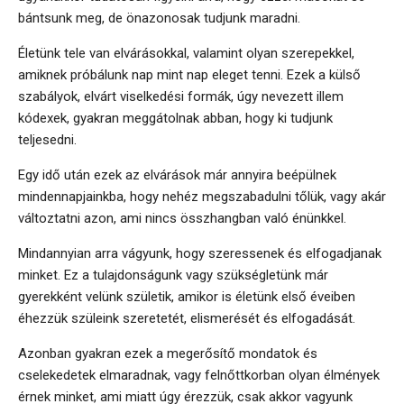
bántsunk meg, de önazonosak tudjunk maradni.
Életünk tele van elvárásokkal, valamint olyan szerepekkel,
amiknek próbálunk nap mint nap eleget tenni. Ezek a külső
szabályok, elvárt viselkedési formák, úgy nevezett illem
kódexek, gyakran meggátolnak abban, hogy ki tudjunk
teljesedni.
Egy idő után ezek az elvárások már annyira beépülnek
mindennapjainkba, hogy nehéz megszabadulni tőlük, vagy akár
változtatni azon, ami nincs összhangban való énünkkel.
Mindannyian arra vágyunk, hogy szeressenek és elfogadjanak
minket. Ez a tulajdonságunk vagy szükségletünk már
gyerekként velünk születik, amikor is életünk első éveiben
éhezzük szüleink szeretetét, elismerését és elfogadását.
Azonban gyakran ezek a megerősítő mondatok és
cselekedetek elmaradnak, vagy felnőttkorban olyan élmények
érnek minket, ami miatt úgy érezzük, csak akkor vagyunk