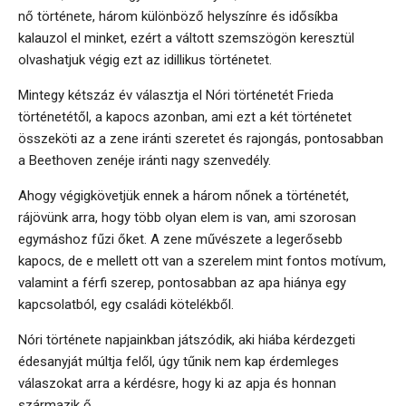
nő története, három különböző helyszínre és idősíkba
kalauzol el minket, ezért a váltott szemszögön keresztül
olvashatjuk végig ezt az idillikus történetet.
Mintegy kétszáz év választja el Nóri történetét Frieda
történetétől, a kapocs azonban, ami ezt a két történetet
összeköti az a zene iránti szeretet és rajongás, pontosabban
a Beethoven zenéje iránti nagy szenvedély.
Ahogy végigkövetjük ennek a három nőnek a történetét,
rájövünk arra, hogy több olyan elem is van, ami szorosan
egymáshoz fűzi őket. A zene művészete a legerősebb
kapocs, de e mellett ott van a szerelem mint fontos motívum,
valamint a férfi szerep, pontosabban az apa hiánya egy
kapcsolatból, egy családi kötelékből.
Nóri története napjainkban játszódik, aki hiába kérdezgeti
édesanyját múltja felől, úgy tűnik nem kap érdemleges
válaszokat arra a kérdésre, hogy ki az apja és honnan
származik ő.