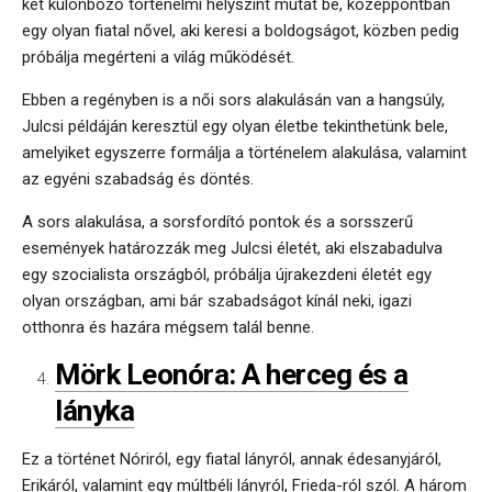
két különböző történelmi helyszínt mutat be, középpontban
egy olyan fiatal nővel, aki keresi a boldogságot, közben pedig
próbálja megérteni a világ működését.
Ebben a regényben is a női sors alakulásán van a hangsúly,
Julcsi példáján keresztül egy olyan életbe tekinthetünk bele,
amelyiket egyszerre formálja a történelem alakulása, valamint
az egyéni szabadság és döntés.
A sors alakulása, a sorsfordító pontok és a sorsszerű
események határozzák meg Julcsi életét, aki elszabadulva
egy szocialista országból, próbálja újrakezdeni életét egy
olyan országban, ami bár szabadságot kínál neki, igazi
otthonra és hazára mégsem talál benne.
Mörk Leonóra: A herceg és a
lányka
Ez a történet Nóriról, egy fiatal lányról, annak édesanyjáról,
Erikáról, valamint egy múltbéli lányról, Frieda-ról szól. A három