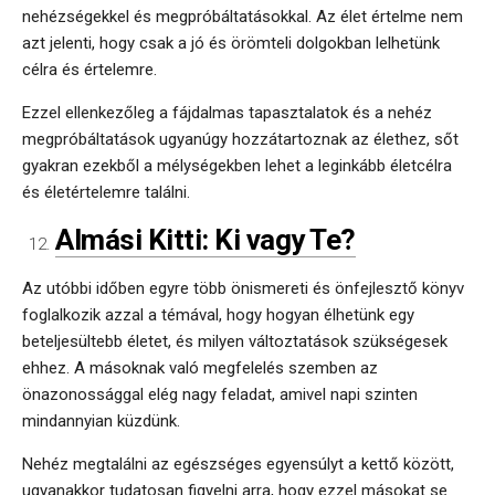
nehézségekkel és megpróbáltatásokkal. Az élet értelme nem
azt jelenti, hogy csak a jó és örömteli dolgokban lelhetünk
célra és értelemre.
Ezzel ellenkezőleg a fájdalmas tapasztalatok és a nehéz
megpróbáltatások ugyanúgy hozzátartoznak az élethez, sőt
gyakran ezekből a mélységekben lehet a leginkább életcélra
és életértelemre találni.
Almási Kitti: Ki vagy Te?
Az utóbbi időben egyre több önismereti és önfejlesztő könyv
foglalkozik azzal a témával, hogy hogyan élhetünk egy
beteljesültebb életet, és milyen változtatások szükségesek
ehhez. A másoknak való megfelelés szemben az
önazonossággal elég nagy feladat, amivel napi szinten
mindannyian küzdünk.
Nehéz megtalálni az egészséges egyensúlyt a kettő között,
ugyanakkor tudatosan figyelni arra, hogy ezzel másokat se